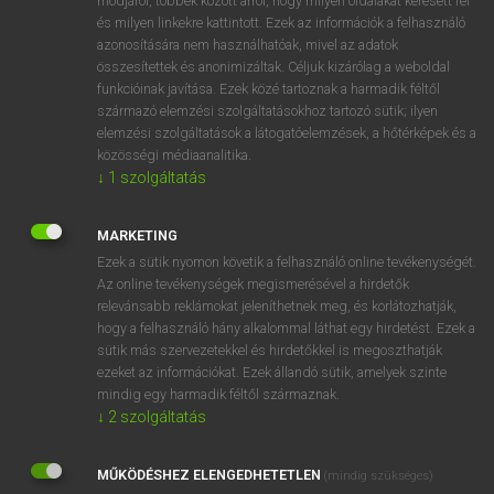
módjáról, többek között arról, hogy milyen oldalakat keresett fel
és milyen linkekre kattintott. Ezek az információk a felhasználó
VAN ELŐFIZETÉSED?
azonosítására nem használhatóak, mivel az adatok
összesítettek és anonimizáltak. Céljuk kizárólag a weboldal
Van előfizetésem a teljes szócikk megtekintéséhez.
funkcióinak javítása. Ezek közé tartoznak a harmadik féltől
származó elemzési szolgáltatásokhoz tartozó sütik; ilyen
BELÉPÉS
elemzési szolgáltatások a látogatóelemzések, a hőtérképek és a
közösségi médiaanalitika.
↓
1
szolgáltatás
MARKETING
Ezek a sütik nyomon követik a felhasználó online tevékenységét.
Az online tevékenységek megismerésével a hirdetők
NINCS ELŐFIZETÉSED?
relevánsabb reklámokat jeleníthetnek meg, és korlátozhatják,
Nincs regisztrációm és előfizetésem. A szótár 2 órás,
hogy a felhasználó hány alkalommal láthat egy hirdetést. Ezek a
díjmentes próbaverziójának elindításához regisztrálok és
sütik más szervezetekkel és hirdetőkkel is megoszthatják
belépek
.
ezeket az információkat. Ezek állandó sütik, amelyek szinte
mindig egy harmadik féltől származnak.
↓
2
szolgáltatás
REGISZTRÁCIÓ
MŰKÖDÉSHEZ ELENGEDHETETLEN
(mindig szükséges)