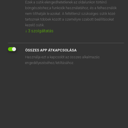
Ezek a sütik elengedhetetlenek az oldalunkon történő
böngészéshez,a funkciók használatához, és a felhasználók
nem tilthatják le azokat. A feltétlenül szükséges sütik közé
Mollay Erzsébet, Nagy Roland
tartoznak többek között a személyre szabott beállításokat
HOLLAND−MAGYAR SZÓTÁR
kezelő sütik.
↓
3
szolgáltatás
Kapcsolódó anyagok
geluidsfilm
ÖSSZES APP ÁTKAPCSOLÁSA
geluidsgolf
Használja ezt a kapcsolót az összes alkalmazás
geluidshinder
engedélyezéséhez/letiltásához.
geluidsinstallatie
geluidsisolatie
geluidskwaliteit
geluidsleer
geluidsmuur
geluidsopname