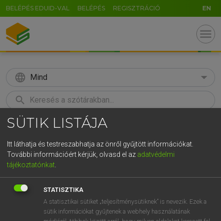
BELÉPÉS EDUID-VAL
BELÉPÉS
REGISZTRÁCIÓ
EN
menu
language
Mind
search
SÜTIK LISTÁJA
GR
KERESÉS
5
6
7
8
9
ö
ü
ó
Itt láthatja és testreszabhatja az önről gyűjtött információkat.
További információért kérjük, olvasd el az
adatvédelmi
r
t
z
u
i
o
p
ő
ú
MOLLAY ERZSÉBET, NAGY ROLAND
tájékoztatónkat
.
Holland−magyar szótár
g
h
j
k
l
é
á
ű
Ω
STATISZTIKA
v
b
n
m
,
.
-
AltGr
A statisztikai sütiket „teljesítménysütiknek” is nevezik. Ezek a
sütik információkat gyűjtenek a webhely használatának