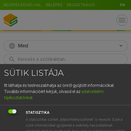
BELÉPÉS EDUID-VAL
BELÉPÉS
REGISZTRÁCIÓ
EN
menu
language
Mind
search
SÜTIK LISTÁJA
GR
KERESÉS
5
6
7
8
9
ö
ü
ó
Itt láthatja és testreszabhatja az önről gyűjtött információkat.
További információért kérjük, olvasd el az
adatvédelmi
r
t
z
u
i
o
p
ő
ú
MOLLAY ERZSÉBET, NAGY ROLAND
tájékoztatónkat
.
Holland−magyar szótár
g
h
j
k
l
é
á
ű
Ω
STATISZTIKA
v
b
n
m
,
.
-
AltGr
A statisztikai sütiket „teljesítménysütiknek” is nevezik. Ezek a
sütik információkat gyűjtenek a webhely használatának