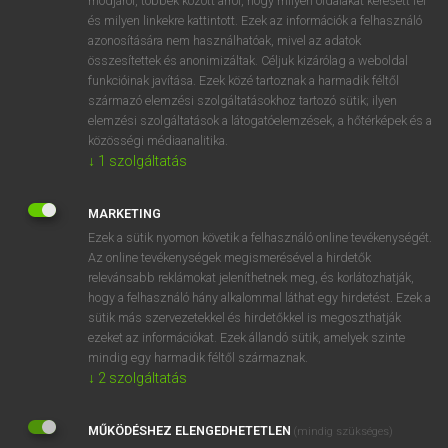
módjáról, többek között arról, hogy milyen oldalakat keresett fel
és milyen linkekre kattintott. Ezek az információk a felhasználó
VAN ELŐFIZETÉSED?
azonosítására nem használhatóak, mivel az adatok
összesítettek és anonimizáltak. Céljuk kizárólag a weboldal
Van előfizetésem a teljes szócikk megtekintéséhez.
funkcióinak javítása. Ezek közé tartoznak a harmadik féltől
származó elemzési szolgáltatásokhoz tartozó sütik; ilyen
BELÉPÉS
elemzési szolgáltatások a látogatóelemzések, a hőtérképek és a
közösségi médiaanalitika.
↓
1
szolgáltatás
MARKETING
Ezek a sütik nyomon követik a felhasználó online tevékenységét.
Az online tevékenységek megismerésével a hirdetők
NINCS ELŐFIZETÉSED?
relevánsabb reklámokat jeleníthetnek meg, és korlátozhatják,
Nincs regisztrációm és előfizetésem. A szótár 2 órás,
hogy a felhasználó hány alkalommal láthat egy hirdetést. Ezek a
díjmentes próbaverziójának elindításához regisztrálok és
sütik más szervezetekkel és hirdetőkkel is megoszthatják
belépek
.
ezeket az információkat. Ezek állandó sütik, amelyek szinte
mindig egy harmadik féltől származnak.
↓
2
szolgáltatás
REGISZTRÁCIÓ
MŰKÖDÉSHEZ ELENGEDHETETLEN
(mindig szükséges)