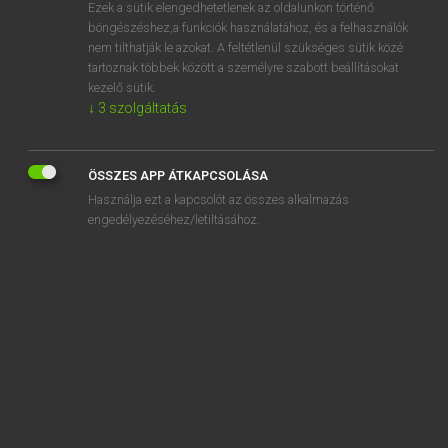
Ezek a sütik elengedhetetlenek az oldalunkon történő
böngészéshez,a funkciók használatához, és a felhasználók
nem tilthatják le azokat. A feltétlenül szükséges sütik közé
Mollay Erzsébet, Nagy Roland
tartoznak többek között a személyre szabott beállításokat
HOLLAND−MAGYAR SZÓTÁR
kezelő sütik.
↓
3
szolgáltatás
Kapcsolódó anyagok
geluidloos
ÖSSZES APP ÁTKAPCSOLÁSA
geluidsband
Használja ezt a kapcsolót az összes alkalmazás
geluidsbarrière
engedélyezéséhez/letiltásához.
geluidseffect
geluidsfilm
geluidsgolf
geluidshinder
geluidsinstallatie
geluidsisolatie