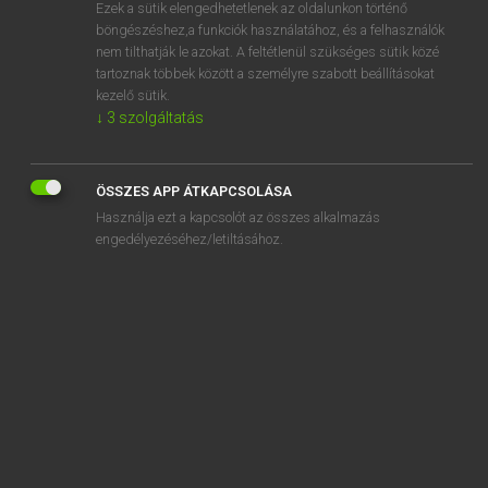
Ezek a sütik elengedhetetlenek az oldalunkon történő
böngészéshez,a funkciók használatához, és a felhasználók
nem tilthatják le azokat. A feltétlenül szükséges sütik közé
Mollay Erzsébet, Nagy Roland
tartoznak többek között a személyre szabott beállításokat
HOLLAND−MAGYAR SZÓTÁR
kezelő sütik.
↓
3
szolgáltatás
Kapcsolódó anyagok
gasmengsel
ÖSSZES APP ÁTKAPCSOLÁSA
gasmeter
Használja ezt a kapcsolót az összes alkalmazás
gaspedaal
engedélyezéséhez/letiltásához.
gaspijp
gaspit
gasprijs
gasstel
gast
gastank