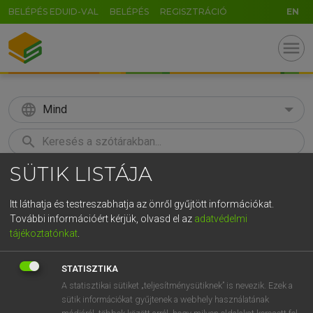
BELÉPÉS EDUID-VAL
BELÉPÉS
REGISZTRÁCIÓ
EN
menu
language
Mind
search
SÜTIK LISTÁJA
GR
KERESÉS
5
6
7
8
9
ö
ü
ó
Itt láthatja és testreszabhatja az önről gyűjtött információkat.
További információért kérjük, olvasd el az
adatvédelmi
r
t
z
u
i
o
p
ő
ú
MOLLAY ERZSÉBET, NAGY ROLAND
tájékoztatónkat
.
Holland−magyar szótár
g
h
j
k
l
é
á
ű
Ω
STATISZTIKA
v
b
n
m
,
.
-
AltGr
A statisztikai sütiket „teljesítménysütiknek” is nevezik. Ezek a
sütik információkat gyűjtenek a webhely használatának