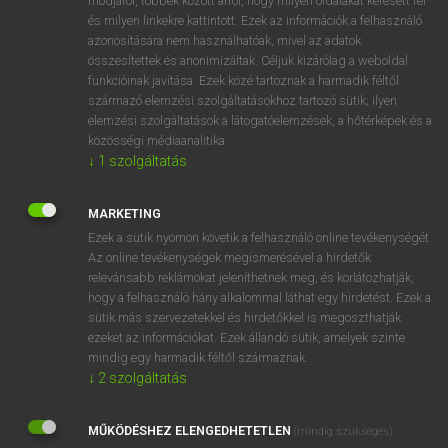
módjáról, többek között arról, hogy milyen oldalakat keresett fel
és milyen linkekre kattintott. Ezek az információk a felhasználó
VAN ELŐFIZETÉSED?
azonosítására nem használhatóak, mivel az adatok
összesítettek és anonimizáltak. Céljuk kizárólag a weboldal
Van előfizetésem a teljes szócikk megtekintéséhez.
funkcióinak javítása. Ezek közé tartoznak a harmadik féltől
származó elemzési szolgáltatásokhoz tartozó sütik; ilyen
BELÉPÉS
elemzési szolgáltatások a látogatóelemzések, a hőtérképek és a
közösségi médiaanalitika.
↓
1
szolgáltatás
MARKETING
Ezek a sütik nyomon követik a felhasználó online tevékenységét.
Az online tevékenységek megismerésével a hirdetők
NINCS ELŐFIZETÉSED?
relevánsabb reklámokat jeleníthetnek meg, és korlátozhatják,
Nincs regisztrációm és előfizetésem. A szótár 2 órás,
hogy a felhasználó hány alkalommal láthat egy hirdetést. Ezek a
díjmentes próbaverziójának elindításához regisztrálok és
sütik más szervezetekkel és hirdetőkkel is megoszthatják
belépek
.
ezeket az információkat. Ezek állandó sütik, amelyek szinte
mindig egy harmadik féltől származnak.
↓
2
szolgáltatás
REGISZTRÁCIÓ
MŰKÖDÉSHEZ ELENGEDHETETLEN
(mindig szükséges)