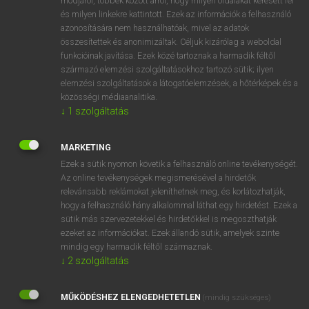
módjáról, többek között arról, hogy milyen oldalakat keresett fel
és milyen linkekre kattintott. Ezek az információk a felhasználó
VAN ELŐFIZETÉSED?
azonosítására nem használhatóak, mivel az adatok
összesítettek és anonimizáltak. Céljuk kizárólag a weboldal
Van előfizetésem a teljes szócikk megtekintéséhez.
funkcióinak javítása. Ezek közé tartoznak a harmadik féltől
származó elemzési szolgáltatásokhoz tartozó sütik; ilyen
BELÉPÉS
elemzési szolgáltatások a látogatóelemzések, a hőtérképek és a
közösségi médiaanalitika.
↓
1
szolgáltatás
MARKETING
Ezek a sütik nyomon követik a felhasználó online tevékenységét.
Az online tevékenységek megismerésével a hirdetők
NINCS ELŐFIZETÉSED?
relevánsabb reklámokat jeleníthetnek meg, és korlátozhatják,
Nincs regisztrációm és előfizetésem. A szótár 2 órás,
hogy a felhasználó hány alkalommal láthat egy hirdetést. Ezek a
díjmentes próbaverziójának elindításához regisztrálok és
sütik más szervezetekkel és hirdetőkkel is megoszthatják
belépek
.
ezeket az információkat. Ezek állandó sütik, amelyek szinte
mindig egy harmadik féltől származnak.
↓
2
szolgáltatás
REGISZTRÁCIÓ
MŰKÖDÉSHEZ ELENGEDHETETLEN
(mindig szükséges)