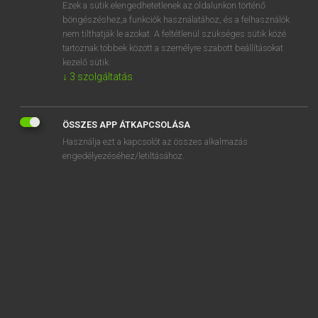
Ezek a sütik elengedhetetlenek az oldalunkon történő
böngészéshez,a funkciók használatához, és a felhasználók
nem tilthatják le azokat. A feltétlenül szükséges sütik közé
Mollay Erzsébet, Nagy Roland
tartoznak többek között a személyre szabott beállításokat
HOLLAND−MAGYAR SZÓTÁR
kezelő sütik.
↓
3
szolgáltatás
Kapcsolódó anyagok
gasmasker
ÖSSZES APP ÁTKAPCSOLÁSA
gasmengsel
Használja ezt a kapcsolót az összes alkalmazás
gasmeter
engedélyezéséhez/letiltásához.
gaspedaal
gaspijp
gaspit
gasprijs
gasstel
gast