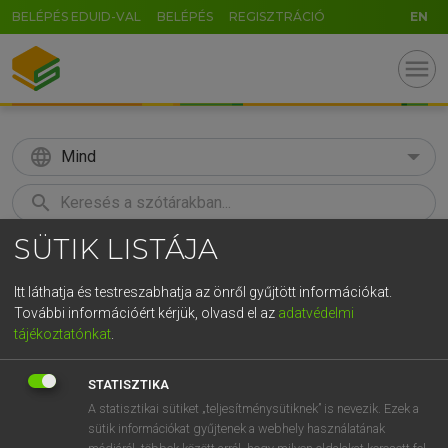
BELÉPÉS EDUID-VAL
BELÉPÉS
REGISZTRÁCIÓ
EN
menu
language
Mind
search
SÜTIK LISTÁJA
GR
KERESÉS
5
6
7
8
9
ö
ü
ó
Itt láthatja és testreszabhatja az önről gyűjtött információkat.
További információért kérjük, olvasd el az
adatvédelmi
r
t
z
u
i
o
p
ő
ú
MOLLAY ERZSÉBET, NAGY ROLAND
tájékoztatónkat
.
Holland−magyar szótár
g
h
j
k
l
é
á
ű
Ω
STATISZTIKA
v
b
n
m
,
.
-
AltGr
A statisztikai sütiket „teljesítménysütiknek” is nevezik. Ezek a
sütik információkat gyűjtenek a webhely használatának