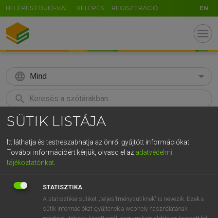
BELÉPÉS EDUID-VAL
BELÉPÉS
REGISZTRÁCIÓ
EN
menu
language
Mind
search
SÜTIK LISTÁJA
GR
KERESÉS
5
6
7
8
9
ö
ü
ó
Itt láthatja és testreszabhatja az önről gyűjtött információkat.
További információért kérjük, olvasd el az
adatvédelmi
r
t
z
u
i
o
p
ő
ú
MOLLAY ERZSÉBET, NAGY ROLAND
tájékoztatónkat
.
Holland−magyar szótár
g
h
j
k
l
é
á
ű
Ω
STATISZTIKA
v
b
n
m
,
.
-
AltGr
A statisztikai sütiket „teljesítménysütiknek” is nevezik. Ezek a
sütik információkat gyűjtenek a webhely használatának