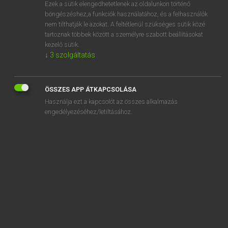
Ezek a sütik elengedhetetlenek az oldalunkon történő
böngészéshez,a funkciók használatához, és a felhasználók
nem tilthatják le azokat. A feltétlenül szükséges sütik közé
Mollay Erzsébet, Nagy Roland
tartoznak többek között a személyre szabott beállításokat
HOLLAND−MAGYAR SZÓTÁR
kezelő sütik.
↓
3
szolgáltatás
Kapcsolódó anyagok
forenzen
ÖSSZES APP ÁTKAPCSOLÁSA
forfait
Használja ezt a kapcsolót az összes alkalmazás
formaat
engedélyezéséhez/letiltásához.
formaliseren
formalisme
formalistisch
formaliteit
formateur
formatie