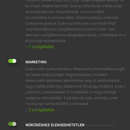
módjáról, többek között arról, hogy milyen oldalakat keresett fel
és milyen linkekre kattintott. Ezek az információk a felhasználó
VAN ELŐFIZETÉSED?
azonosítására nem használhatóak, mivel az adatok
összesítettek és anonimizáltak. Céljuk kizárólag a weboldal
Van előfizetésem a teljes szócikk megtekintéséhez.
funkcióinak javítása. Ezek közé tartoznak a harmadik féltől
származó elemzési szolgáltatásokhoz tartozó sütik; ilyen
BELÉPÉS
elemzési szolgáltatások a látogatóelemzések, a hőtérképek és a
közösségi médiaanalitika.
↓
1
szolgáltatás
MARKETING
Ezek a sütik nyomon követik a felhasználó online tevékenységét.
Az online tevékenységek megismerésével a hirdetők
NINCS ELŐFIZETÉSED?
relevánsabb reklámokat jeleníthetnek meg, és korlátozhatják,
Nincs regisztrációm és előfizetésem. A szótár 2 órás,
hogy a felhasználó hány alkalommal láthat egy hirdetést. Ezek a
díjmentes próbaverziójának elindításához regisztrálok és
sütik más szervezetekkel és hirdetőkkel is megoszthatják
belépek
.
ezeket az információkat. Ezek állandó sütik, amelyek szinte
mindig egy harmadik féltől származnak.
↓
2
szolgáltatás
REGISZTRÁCIÓ
MŰKÖDÉSHEZ ELENGEDHETETLEN
(mindig szükséges)