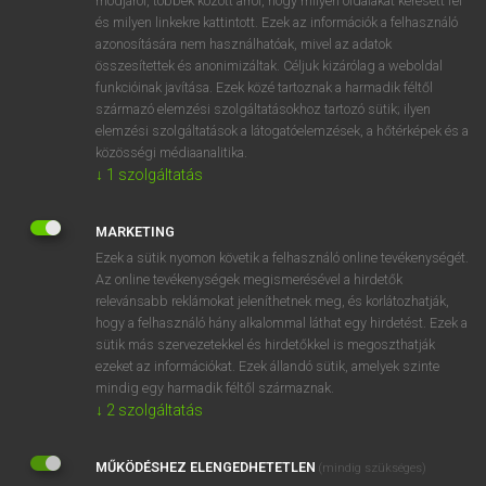
módjáról, többek között arról, hogy milyen oldalakat keresett fel
és milyen linkekre kattintott. Ezek az információk a felhasználó
VAN ELŐFIZETÉSED?
azonosítására nem használhatóak, mivel az adatok
összesítettek és anonimizáltak. Céljuk kizárólag a weboldal
Van előfizetésem a teljes szócikk megtekintéséhez.
funkcióinak javítása. Ezek közé tartoznak a harmadik féltől
származó elemzési szolgáltatásokhoz tartozó sütik; ilyen
BELÉPÉS
elemzési szolgáltatások a látogatóelemzések, a hőtérképek és a
közösségi médiaanalitika.
↓
1
szolgáltatás
MARKETING
Ezek a sütik nyomon követik a felhasználó online tevékenységét.
Az online tevékenységek megismerésével a hirdetők
NINCS ELŐFIZETÉSED?
relevánsabb reklámokat jeleníthetnek meg, és korlátozhatják,
Nincs regisztrációm és előfizetésem. A szótár 2 órás,
hogy a felhasználó hány alkalommal láthat egy hirdetést. Ezek a
díjmentes próbaverziójának elindításához regisztrálok és
sütik más szervezetekkel és hirdetőkkel is megoszthatják
belépek
.
ezeket az információkat. Ezek állandó sütik, amelyek szinte
mindig egy harmadik féltől származnak.
↓
2
szolgáltatás
REGISZTRÁCIÓ
MŰKÖDÉSHEZ ELENGEDHETETLEN
(mindig szükséges)