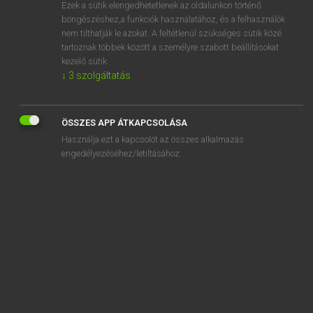
Ezek a sütik elengedhetetlenek az oldalunkon történő
böngészéshez,a funkciók használatához, és a felhasználók
nem tilthatják le azokat. A feltétlenül szükséges sütik közé
Mollay Erzsébet, Nagy Roland
tartoznak többek között a személyre szabott beállításokat
HOLLAND−MAGYAR SZÓTÁR
kezelő sütik.
↓
3
szolgáltatás
Kapcsolódó anyagok
flaptekst
ÖSSZES APP ÁTKAPCSOLÁSA
flapuit
Használja ezt a kapcsolót az összes alkalmazás
flard
engedélyezéséhez/letiltásához.
flash
flashback
flat
flater
flatgebouw
flatteren