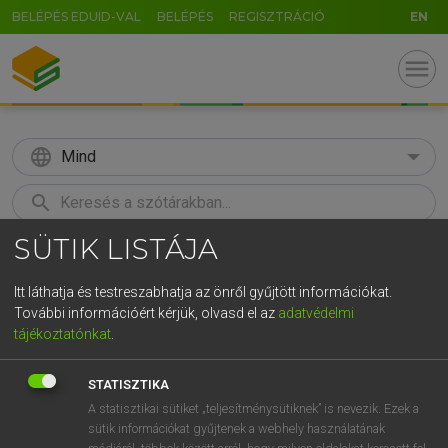
BELÉPÉS EDUID-VAL
BELÉPÉS
REGISZTRÁCIÓ
EN
menu
language
Mind
search
SÜTIK LISTÁJA
GR
KERESÉS
5
6
7
8
9
ö
ü
ó
Itt láthatja és testreszabhatja az önről gyűjtött információkat.
További információért kérjük, olvasd el az
adatvédelmi
r
t
z
u
i
o
p
ő
ú
MOLLAY ERZSÉBET, NAGY ROLAND
tájékoztatónkat
.
Holland−magyar szótár
g
h
j
k
l
é
á
ű
Ω
STATISZTIKA
v
b
n
m
,
.
-
AltGr
A statisztikai sütiket „teljesítménysütiknek” is nevezik. Ezek a
sütik információkat gyűjtenek a webhely használatának