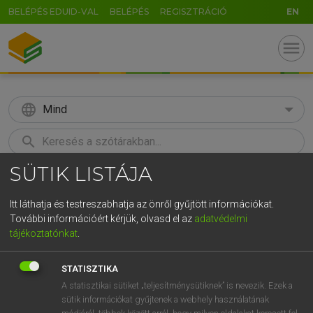
BELÉPÉS EDUID-VAL
BELÉPÉS
REGISZTRÁCIÓ
EN
menu
language
Mind
search
SÜTIK LISTÁJA
GR
KERESÉS
5
6
7
8
9
ö
ü
ó
Itt láthatja és testreszabhatja az önről gyűjtött információkat.
További információért kérjük, olvasd el az
adatvédelmi
r
t
z
u
i
o
p
ő
ú
MOLLAY ERZSÉBET, NAGY ROLAND
tájékoztatónkat
.
Holland−magyar szótár
g
h
j
k
l
é
á
ű
Ω
STATISZTIKA
v
b
n
m
,
.
-
AltGr
A statisztikai sütiket „teljesítménysütiknek” is nevezik. Ezek a
sütik információkat gyűjtenek a webhely használatának