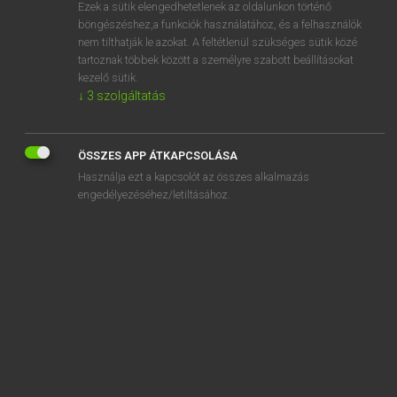
Ezek a sütik elengedhetetlenek az oldalunkon történő
böngészéshez,a funkciók használatához, és a felhasználók
nem tilthatják le azokat. A feltétlenül szükséges sütik közé
Mollay Erzsébet, Nagy Roland
tartoznak többek között a személyre szabott beállításokat
HOLLAND−MAGYAR SZÓTÁR
kezelő sütik.
↓
3
szolgáltatás
Kapcsolódó anyagok
flappen
ÖSSZES APP ÁTKAPCSOLÁSA
flappentap
Használja ezt a kapcsolót az összes alkalmazás
flaptekst
engedélyezéséhez/letiltásához.
flapuit
flard
flash
flashback
flat
flater