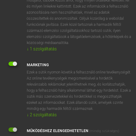
módjáról, többek között arról, hogy milyen oldalakat keresett fel
és milyen linkekre kattintott. Ezek az információk a felhasználó
VAN ELŐFIZETÉSED?
azonosítására nem használhatóak, mivel az adatok
összesítettek és anonimizáltak. Céljuk kizárólag a weboldal
Van előfizetésem a teljes szócikk megtekintéséhez.
funkcióinak javítása. Ezek közé tartoznak a harmadik féltől
származó elemzési szolgáltatásokhoz tartozó sütik; ilyen
BELÉPÉS
elemzési szolgáltatások a látogatóelemzések, a hőtérképek és a
közösségi médiaanalitika.
↓
1
szolgáltatás
MARKETING
Ezek a sütik nyomon követik a felhasználó online tevékenységét.
Az online tevékenységek megismerésével a hirdetők
NINCS ELŐFIZETÉSED?
relevánsabb reklámokat jeleníthetnek meg, és korlátozhatják,
Nincs regisztrációm és előfizetésem. A szótár 2 órás,
hogy a felhasználó hány alkalommal láthat egy hirdetést. Ezek a
díjmentes próbaverziójának elindításához regisztrálok és
sütik más szervezetekkel és hirdetőkkel is megoszthatják
belépek
.
ezeket az információkat. Ezek állandó sütik, amelyek szinte
mindig egy harmadik féltől származnak.
↓
2
szolgáltatás
REGISZTRÁCIÓ
MŰKÖDÉSHEZ ELENGEDHETETLEN
(mindig szükséges)