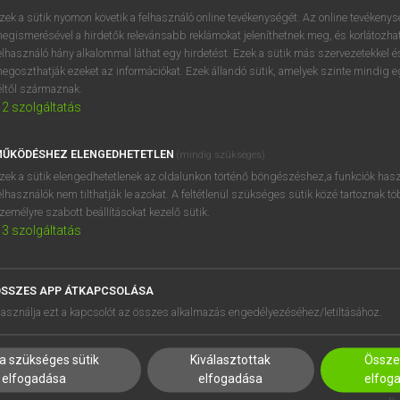
zek a sütik nyomon követik a felhasználó online tevékenységét. Az online tevékeny
egismerésével a hirdetők relevánsabb reklámokat jeleníthetnek meg, és korlátozhat
elhasználó hány alkalommal láthat egy hirdetést. Ezek a sütik más szervezetekkel és
egoszthatják ezeket az információkat. Ezek állandó sütik, amelyek szinte mindig 
éltől származnak.
2
szolgáltatás
ŰKÖDÉSHEZ ELENGEDHETETLEN
(mindig szükséges)
zek a sütik elengedhetetlenek az oldalunkon történő böngészéshez,a funkciók hasz
elhasználók nem tilthatják le azokat. A feltétlenül szükséges sütik közé tartoznak t
zemélyre szabott beállításokat kezelő sütik.
3
szolgáltatás
SSZES APP ÁTKAPCSOLÁSA
asználja ezt a kapcsolót az összes alkalmazás engedélyezéséhez/letiltásához.
HASZNÁLÓKNAK
SÚGÓ
K
RÓLUNK
a szükséges sütik
Kiválasztottak
Összes
elfogadása
elfogadása
elfog
NTÉZMÉNYEKNEK
ELÉRHETŐSÉG