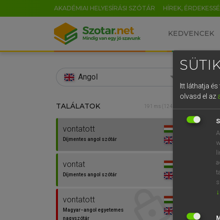
AKADÉMIAI HELYESÍRÁSI SZÓTÁR
HÍREK, ÉRDEKESS
KEDVENCEK
SÜTIK
search
Angol
Itt láthatja 
EN
olvasd el az
TALÁLATOK
Díjm
191 ms (124 db)
0
S
vontatott
vonta
A
Díjmentes angol szótár
w
l
a
vontat
t
Díjmentes angol szótár
s
↓
⚲ vont
vontatott
Magyar−angol egyetemes
nagyszótár