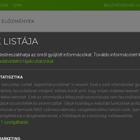
ÉGEK
GYIK
BELÉPÉS EDUID-V
ELŐZMÉNYEK
 LISTÁJA
és testreszabhatja az önről gyűjtött információkat.
További információért k
HU
DE
CN
FR
ES
IT
NL
RU
GR
adatvédelmi tájékoztatónkat
.
entes angol szótár
1
2
3
4
5
6
7
8
9
TATISZTIKA
mn ign
/
mn
tott
protracted
q
w
e
r
t
z
u
i
 statisztikai sütiket „teljesítménysütiknek” is nevezik. Ezek a sütik információkat gy
slow
ebhely használatának módjáról, többek között arról, hogy milyen oldalakat keresett 
a
s
d
f
g
h
j
k
l
é
inkekre kattintott. Ezek az információk a felhasználó azonosítására nem használható
drawling
datok összesítettek és anonimizáltak. Céljuk kizárólag a weboldal funkcióinak javít
í
y
x
c
v
b
n
m
,
.
artoznak a harmadik féltől származó elemzési szolgáltatásokhoz tartozó sütik; ilye
zolgáltatások a látogatóelemzések, a hőtérképek és a közösségi médiaanalitika.
1
szolgáltatás
atott
keresése szótárainkban
MARKETING