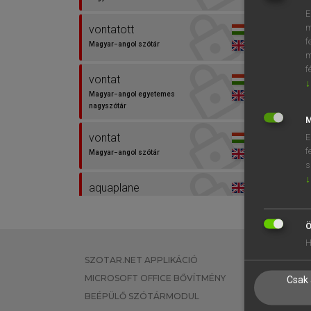
E
m
vontatott
f
Magyar−angol szótár
m
f
vontat
↓
Magyar−angol egyetemes
nagyszótár
M
vontat
E
f
Magyar−angol szótár
s
↓
aquaplane
Angol−magyar szótár
Ö
beach
H
Angol−magyar egyetemes
SZOTAR.NET APPLIKÁCIÓ
EGYÉNI FEL
nagyszótár
MICROSOFT OFFICE BŐVÍTMÉNY
TANULÓKNA
Csak 
beach
BEÉPÜLŐ SZÓTÁRMODUL
OKTATÁSI I
Angol−magyar szótár