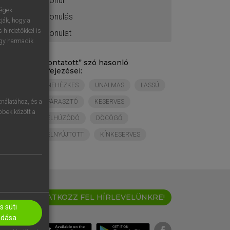
vonul
ségek
vonulás
ják, hogy a
 hirdetőkkel is
vonulat
egy harmadik
„
vontatott
” szó hasonló
kifejezései:
NEHÉZKES
UNALMAS
LASSÚ
nálatához, és a
FÁRASZTÓ
KESERVES
öbbek között a
ELHÚZÓDÓ
DÖCÖGŐ
ELNYÚJTOTT
KÍNKESERVES
IRATKOZZ FEL HÍRLEVELÜNKRE!
 süti
adása