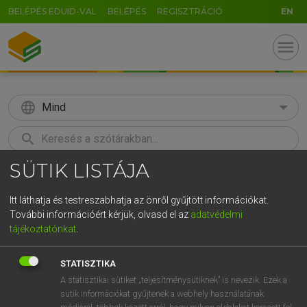
BELÉPÉS EDUID-VAL
BELÉPÉS
REGISZTRÁCIÓ
EN
menu
language
Mind
search
SÜTIK LISTÁJA
GR
KERESÉS
5
6
7
8
9
ö
ü
ó
Itt láthatja és testreszabhatja az önről gyűjtött információkat.
További információért kérjük, olvasd el az
adatvédelmi
r
t
z
u
i
o
p
ő
ú
MAGAY TAMÁS
tájékoztatónkat
.
Angol−magyar szótár
g
h
j
k
l
é
á
ű
Ω
STATISZTIKA
v
b
n
m
,
.
-
AltGr
A statisztikai sütiket „teljesítménysütiknek” is nevezik. Ezek a
sütik információkat gyűjtenek a webhely használatának