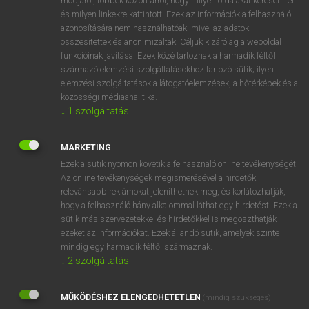
módjáról, többek között arról, hogy milyen oldalakat keresett fel
és milyen linkekre kattintott. Ezek az információk a felhasználó
VAN ELŐFIZETÉSED?
azonosítására nem használhatóak, mivel az adatok
összesítettek és anonimizáltak. Céljuk kizárólag a weboldal
Van előfizetésem a teljes szócikk megtekintéséhez.
funkcióinak javítása. Ezek közé tartoznak a harmadik féltől
származó elemzési szolgáltatásokhoz tartozó sütik; ilyen
BELÉPÉS
elemzési szolgáltatások a látogatóelemzések, a hőtérképek és a
közösségi médiaanalitika.
↓
1
szolgáltatás
MARKETING
Ezek a sütik nyomon követik a felhasználó online tevékenységét.
Az online tevékenységek megismerésével a hirdetők
NINCS ELŐFIZETÉSED?
relevánsabb reklámokat jeleníthetnek meg, és korlátozhatják,
Nincs regisztrációm és előfizetésem. A szótár 2 órás,
hogy a felhasználó hány alkalommal láthat egy hirdetést. Ezek a
díjmentes próbaverziójának elindításához regisztrálok és
sütik más szervezetekkel és hirdetőkkel is megoszthatják
belépek
.
ezeket az információkat. Ezek állandó sütik, amelyek szinte
mindig egy harmadik féltől származnak.
↓
2
szolgáltatás
REGISZTRÁCIÓ
MŰKÖDÉSHEZ ELENGEDHETETLEN
(mindig szükséges)