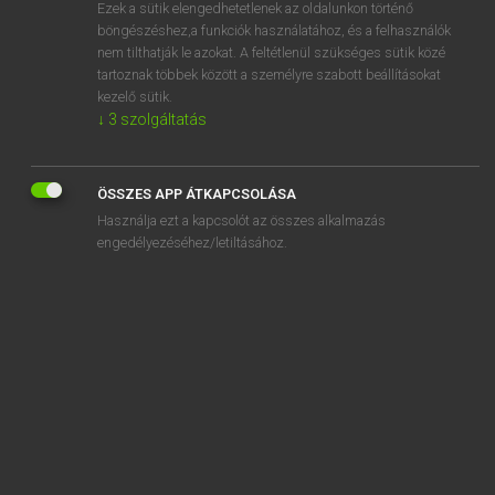
Ezek a sütik elengedhetetlenek az oldalunkon történő
böngészéshez,a funkciók használatához, és a felhasználók
nem tilthatják le azokat. A feltétlenül szükséges sütik közé
Magay Tamás
tartoznak többek között a személyre szabott beállításokat
ANGOL−MAGYAR SZÓTÁR
kezelő sütik.
↓
3
szolgáltatás
Kapcsolódó anyagok
draft in
ÖSSZES APP ÁTKAPCSOLÁSA
drafting
Használja ezt a kapcsolót az összes alkalmazás
draftsman
engedélyezéséhez/letiltásához.
drafty
drag
drag along
drag-and-drop
drag away
drag behind