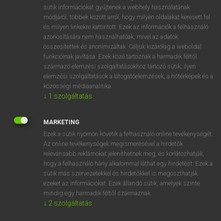
sütik információkat gyűjtenek a webhely használatának
mn
üres
free
módjáról, többek között arról, hogy milyen oldalakat keresett fel
empty
és milyen linkekre kattintott. Ezek az információk a felhasználó
azonosítására nem használhatóak, mivel az adatok
vacant
összesítettek és anonimizáltak. Céljuk kizárólag a weboldal
unoccupied
funkcióinak javítása. Ezek közé tartoznak a harmadik féltől
származó elemzési szolgáltatásokhoz tartozó sütik; ilyen
unloaded
elemzési szolgáltatások a látogatóelemzések, a hőtérképek és a
blank
közösségi médiaanalitika.
↓
1
szolgáltatás
⚲ üres
keresése szótárainkban
MARKETING
Ezek a sütik nyomon követik a felhasználó online tevékenységét.
Az online tevékenységek megismerésével a hirdetők
relevánsabb reklámokat jeleníthetnek meg, és korlátozhatják,
hogy a felhasználó hány alkalommal láthat egy hirdetést. Ezek a
DÍJMENTES ANGOL SZÓTÁR
sütik más szervezetekkel és hirdetőkkel is megoszthatják
ezeket az információkat. Ezek állandó sütik, amelyek szinte
űr
mindig egy harmadik féltől származnak.
űrállomás
↓
2
szolgáltatás
üreg