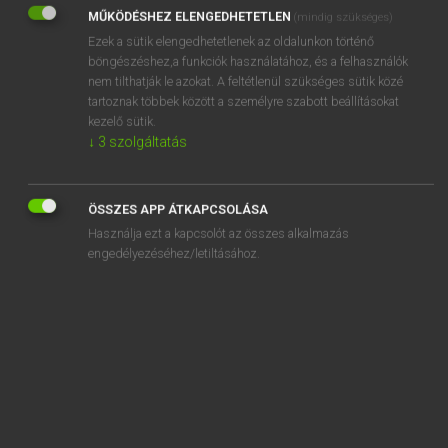
MŰKÖDÉSHEZ ELENGEDHETETLEN
(mindig szükséges)
üreges
Ezek a sütik elengedhetetlenek az oldalunkon történő
üres
böngészéshez,a funkciók használatához, és a felhasználók
nem tilthatják le azokat. A feltétlenül szükséges sütik közé
üresedés
tartoznak többek között a személyre szabott beállításokat
kezelő sütik.
üresen
↓
3
szolgáltatás
üresfejű
üresjárat
ÖSSZES APP ÁTKAPCSOLÁSA
Használja ezt a kapcsolót az összes alkalmazás
„
üres
” szó hasonló kifejezései:
engedélyezéséhez/letiltásához.
TARTALMATLAN
KIFEJEZÉSTELEN
SEMMITMONDÓ
BETÖLTETLEN
KITÖLTETLEN
PUSZTA
TISZTA
SZABAD
ÜREGES
ÜRESJÁRAT
ALAPTALAN
SIVÁR
LAKATLAN
MENTES
HASZNÁLATON KÍVÜLI
BIANKÓ
KIHALT
BAMBA
SZELLEMTELEN
ÜRESEN ÁLLÓ
CSUPASZ
LAPOS
KOPÁR
KIETLEN
UNALMAS