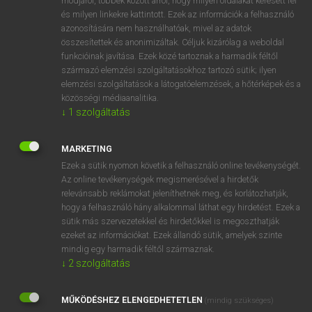
módjáról, többek között arról, hogy milyen oldalakat keresett fel
és milyen linkekre kattintott. Ezek az információk a felhasználó
VAN ELŐFIZETÉSED?
azonosítására nem használhatóak, mivel az adatok
összesítettek és anonimizáltak. Céljuk kizárólag a weboldal
Van előfizetésem a teljes szócikk megtekintéséhez.
funkcióinak javítása. Ezek közé tartoznak a harmadik féltől
származó elemzési szolgáltatásokhoz tartozó sütik; ilyen
BELÉPÉS
elemzési szolgáltatások a látogatóelemzések, a hőtérképek és a
közösségi médiaanalitika.
↓
1
szolgáltatás
MARKETING
Ezek a sütik nyomon követik a felhasználó online tevékenységét.
Az online tevékenységek megismerésével a hirdetők
NINCS ELŐFIZETÉSED?
relevánsabb reklámokat jeleníthetnek meg, és korlátozhatják,
Nincs regisztrációm és előfizetésem. A szótár 2 órás,
hogy a felhasználó hány alkalommal láthat egy hirdetést. Ezek a
díjmentes próbaverziójának elindításához regisztrálok és
sütik más szervezetekkel és hirdetőkkel is megoszthatják
belépek
.
ezeket az információkat. Ezek állandó sütik, amelyek szinte
mindig egy harmadik féltől származnak.
↓
2
szolgáltatás
REGISZTRÁCIÓ
MŰKÖDÉSHEZ ELENGEDHETETLEN
(mindig szükséges)