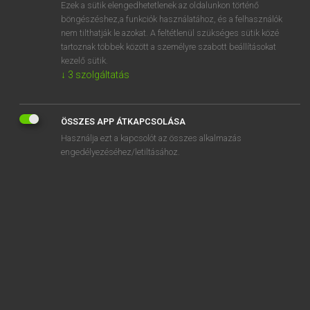
Ezek a sütik elengedhetetlenek az oldalunkon történő
böngészéshez,a funkciók használatához, és a felhasználók
nem tilthatják le azokat. A feltétlenül szükséges sütik közé
Lázár A. Péter, Varga György
tartoznak többek között a személyre szabott beállításokat
ANGOL−MAGYAR EGYETEMES NAGYSZÓTÁR
kezelő sütik.
↓
3
szolgáltatás
Kapcsolódó anyagok
parsimonious
ÖSSZES APP ÁTKAPCSOLÁSA
parsimony
Használja ezt a kapcsolót az összes alkalmazás
parsley
engedélyezéséhez/letiltásához.
parsleyed
parsnip
parsnip purée
parson
parsonage
parson's nose