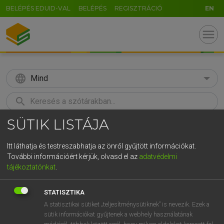
BELÉPÉS EDUID-VAL
BELÉPÉS
REGISZTRÁCIÓ
EN
menu
language
Mind
search
SÜTIK LISTÁJA
GR
KERESÉS
5
6
7
8
9
ö
ü
ó
Itt láthatja és testreszabhatja az önről gyűjtött információkat.
További információért kérjük, olvasd el az
adatvédelmi
r
t
z
u
i
o
p
ő
ú
LÁZÁR A. PÉTER, VARGA GYÖRGY
tájékoztatónkat
.
Angol−magyar egyetemes nagyszótár
g
h
j
k
l
é
á
ű
Ω
STATISZTIKA
v
b
n
m
,
.
-
AltGr
A statisztikai sütiket „teljesítménysütiknek” is nevezik. Ezek a
sütik információkat gyűjtenek a webhely használatának