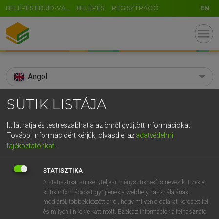
BELÉPÉS EDUID-VAL
BELÉPÉS
REGISZTRÁCIÓ
EN
menu
Angol
search
SÜTIK LISTÁJA
GR
KERESÉS
Itt láthatja és testreszabhatja az önről gyűjtött információkat.
5
6
7
8
9
ö
ü
ó
További információért kérjük, olvasd el az
adatvédelmi
TALÁLATOK
91 ms (1 db)
tájékoztatónkat
.
r
t
z
u
i
o
p
ő
ú
surgeon-fish
STATISZTIKA
g
h
j
k
l
é
á
ű
Ω
Díjmentes angol szótár
A statisztikai sütiket „teljesítménysütiknek” is nevezik. Ezek a
sütik információkat gyűjtenek a webhely használatának
v
b
n
m
,
.
-
AltGr
módjáról, többek között arról, hogy milyen oldalakat keresett fel
Díjmentes angol szótár
és milyen linkekre kattintott. Ezek az információk a felhasználó