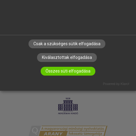
RÓLUNK
ELÉRHETŐSÉG
SÜTI BEÁLLÍTÁSOK
IRATKOZZ FEL HÍRLEVELÜNKRE!
Csak a szükséges sütik elfogadása
Kiválasztottak elfogadása
Összes süti elfogadása
Powered by Klaro!
LICENCSZERZŐDÉS
ADATVÉDELEM