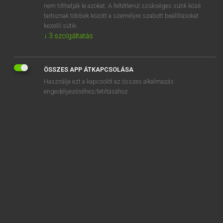
nem tilthatják le azokat. A feltétlenül szükséges sütik közé
surgically
tartoznak többek között a személyre szabott beállításokat
surging
kezelő sütik.
↓
3
szolgáltatás
ÖSSZES APP ÁTKAPCSOLÁSA
SZOTAR.NET APPLIKÁCIÓ
Használja ezt a kapcsolót az összes alkalmazás
engedélyezéséhez/letiltásához.
MICROSOFT OFFICE BŐVÍTMÉNY
BEÉPÜLŐ SZÓTÁRMODUL
ONLINE NYELVVIZSGA
EGYÉNI FELHASZNÁLÓKNAK
TANULÓKNAK
OKTATÁSI INTÉZMÉNYEKNEK
VÁLLALATI MEGOLDÁSOK
SÚGÓ