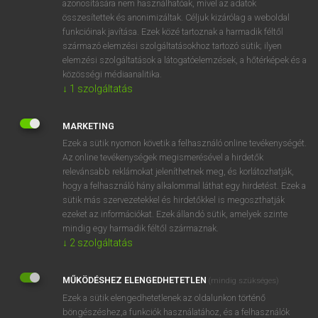
azonosítására nem használhatóak, mivel az adatok
összesítettek és anonimizáltak. Céljuk kizárólag a weboldal
fn
surgeon-fish
tengeri felcser
funkcióinak javítása. Ezek közé tartoznak a harmadik féltől
származó elemzési szolgáltatásokhoz tartozó sütik; ilyen
elemzési szolgáltatások a látogatóelemzések, a hőtérképek és a
⚲ surgeon-fish
keresése szótárainkban
közösségi médiaanalitika.
↓
1
szolgáltatás
MARKETING
Ezek a sütik nyomon követik a felhasználó online tevékenységét.
DÍJMENTES ANGOL SZÓTÁR
Az online tevékenységek megismerésével a hirdetők
relevánsabb reklámokat jeleníthetnek meg, és korlátozhatják,
surge
hogy a felhasználó hány alkalommal láthat egy hirdetést. Ezek a
surge chamber
sütik más szervezetekkel és hirdetőkkel is megoszthatják
ezeket az információkat. Ezek állandó sütik, amelyek szinte
surgeon
mindig egy harmadik féltől származnak.
surgeon-dentist
↓
2
szolgáltatás
surgeon-fish
MŰKÖDÉSHEZ ELENGEDHETETLEN
(mindig szükséges)
surgery
Ezek a sütik elengedhetetlenek az oldalunkon történő
surgical
böngészéshez,a funkciók használatához, és a felhasználók