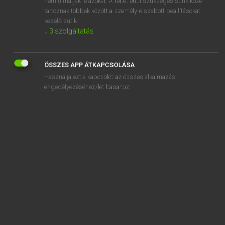
nem tilthatják le azokat. A feltétlenül szükséges sütik közé
tartoznak többek között a személyre szabott beállításokat
kezelő sütik.
SZOTAR.NET APPLIKÁCIÓ
↓
3
szolgáltatás
MICROSOFT OFFICE BŐVÍTMÉNY
BEÉPÜLŐ SZÓTÁRMODUL
ÖSSZES APP ÁTKAPCSOLÁSA
ONLINE NYELVVIZSGA
Használja ezt a kapcsolót az összes alkalmazás
engedélyezéséhez/letiltásához.
EGYÉNI FELHASZNÁLÓKNAK
TANULÓKNAK
OKTATÁSI INTÉZMÉNYEKNEK
VÁLLALATI MEGOLDÁSOK
SÚGÓ
RÓLUNK
ELÉRHETŐSÉG
SÜTI BEÁLLÍTÁSOK