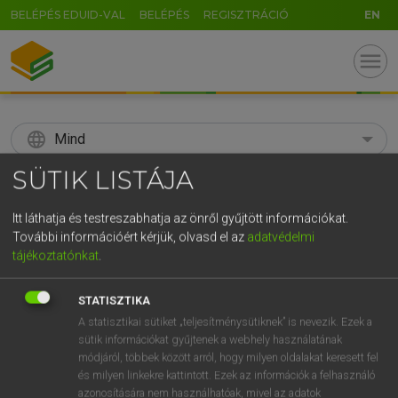
BELÉPÉS EDUID-VAL
BELÉPÉS
REGISZTRÁCIÓ
EN
menu
language
Mind
SÜTIK LISTÁJA
search
GR
Itt láthatja és testreszabhatja az önről gyűjtött információkat.
KERESÉS
További információért kérjük, olvasd el az
adatvédelmi
5
6
7
8
9
ö
ü
ó
tájékoztatónkat
.
r
t
z
u
i
o
p
ő
ú
Díjmentes angol szótár
STATISZTIKA
g
h
j
k
l
é
á
ű
Ω
A statisztikai sütiket „teljesítménysütiknek” is nevezik. Ezek a
fn
surge chamber
kiegyenlítőkamra
sütik információkat gyűjtenek a webhely használatának
v
b
n
m
,
.
-
AltGr
módjáról, többek között arról, hogy milyen oldalakat keresett fel
és milyen linkekre kattintott. Ezek az információk a felhasználó
azonosítására nem használhatóak, mivel az adatok