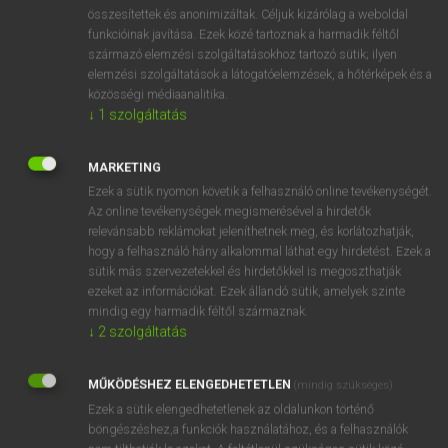
⚲ surge chamber
keresése szótárainkban
összesítettek és anonimizáltak. Céljuk kizárólag a weboldal
funkcióinak javítása. Ezek közé tartoznak a harmadik féltől
származó elemzési szolgáltatásokhoz tartozó sütik; ilyen
elemzési szolgáltatások a látogatóelemzések, a hőtérképek és a
közösségi médiaanalitika.
DÍJMENTES ANGOL SZÓTÁR
↓
1
szolgáltatás
surfing
MARKETING
surf-riding
Ezek a sütik nyomon követik a felhasználó online tevékenységét.
surfy
Az online tevékenységek megismerésével a hirdetők
relevánsabb reklámokat jeleníthetnek meg, és korlátozhatják,
surge
hogy a felhasználó hány alkalommal láthat egy hirdetést. Ezek a
surge chamber
sütik más szervezetekkel és hirdetőkkel is megoszthatják
ezeket az információkat. Ezek állandó sütik, amelyek szinte
surgeon
mindig egy harmadik féltől származnak.
surgeon-dentist
↓
2
szolgáltatás
surgeon-fish
MŰKÖDÉSHEZ ELENGEDHETETLEN
(mindig szükséges)
surgery
Ezek a sütik elengedhetetlenek az oldalunkon történő
böngészéshez,a funkciók használatához, és a felhasználók