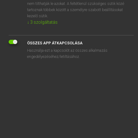
nem tilthatják le azokat. A feltétlenül szükséges sütik közé
substantial
tartoznak többek között a személyre szabott beállításokat
substantially
kezelő sütik.
↓
3
szolgáltatás
ÖSSZES APP ÁTKAPCSOLÁSA
SZOTAR.NET APPLIKÁCIÓ
Használja ezt a kapcsolót az összes alkalmazás
engedélyezéséhez/letiltásához.
MICROSOFT OFFICE BŐVÍTMÉNY
BEÉPÜLŐ SZÓTÁRMODUL
ONLINE NYELVVIZSGA
EGYÉNI FELHASZNÁLÓKNAK
TANULÓKNAK
OKTATÁSI INTÉZMÉNYEKNEK
VÁLLALATI MEGOLDÁSOK
SÚGÓ