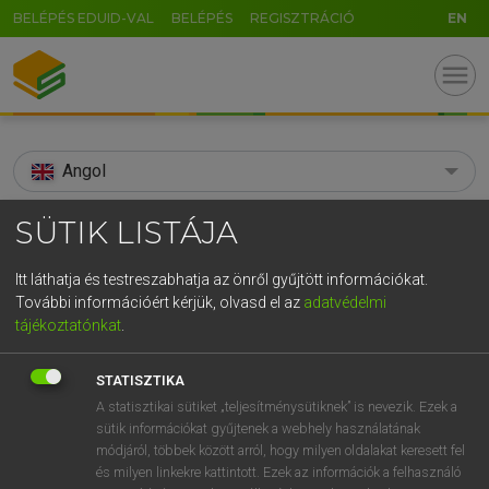
BELÉPÉS EDUID-VAL
BELÉPÉS
REGISZTRÁCIÓ
EN
menu
Angol
search
SÜTIK LISTÁJA
GR
KERESÉS
Itt láthatja és testreszabhatja az önről gyűjtött információkat.
5
6
7
8
9
ö
ü
ó
További információért kérjük, olvasd el az
adatvédelmi
TALÁLATOK
101 ms (7 db)
tájékoztatónkat
.
r
t
z
u
i
o
p
ő
ú
subspecies
subspecies
STATISZTIKA
g
h
j
k
l
é
á
ű
Ω
Díjmentes angol szótár
Angol−magyar egyetemes nagyszótár
A statisztikai sütiket „teljesítménysütiknek” is nevezik. Ezek a
sütik információkat gyűjtenek a webhely használatának
v
b
n
m
,
.
-
AltGr
módjáról, többek között arról, hogy milyen oldalakat keresett fel
Díjmentes angol szótár
arrow_forward_ios
és milyen linkekre kattintott. Ezek az információk a felhasználó