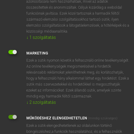
azonosítására nem használhatóak, mivel az adatok
összesítettek és anonimizáltak. Céljuk kizárólag a weboldal
fn
subspecies
alfaj
funkcióinak javítása. Ezek közé tartoznak a harmadik féltől
származó elemzési szolgáltatásokhoz tartozó sütik; ilyen
elemzési szolgáltatások a látogatóelemzések, a hőtérképek és a
⚲ subspecies
keresése szótárainkban
közösségi médiaanalitika.
↓
1
szolgáltatás
MARKETING
Ezek a sütik nyomon követik a felhasználó online tevékenységét.
DÍJMENTES ANGOL SZÓTÁR
Az online tevékenységek megismerésével a hirdetők
relevánsabb reklámokat jeleníthetnek meg, és korlátozhatják,
subsistence wage
hogy a felhasználó hány alkalommal láthat egy hirdetést. Ezek a
subsoil
sütik más szervezetekkel és hirdetőkkel is megoszthatják
ezeket az információkat. Ezek állandó sütik, amelyek szinte
subsolar
mindig egy harmadik féltől származnak.
subsonic
↓
2
szolgáltatás
subspecies
MŰKÖDÉSHEZ ELENGEDHETETLEN
(mindig szükséges)
substance
Ezek a sütik elengedhetetlenek az oldalunkon történő
substandard
böngészéshez,a funkciók használatához, és a felhasználók