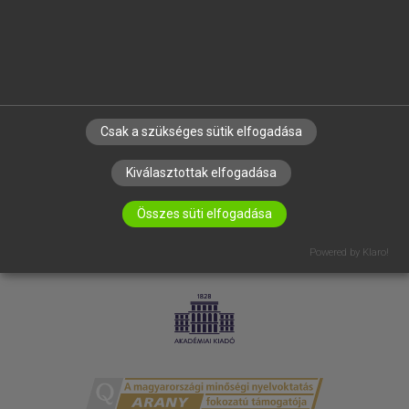
RÓLUNK
ELÉRHETŐSÉG
SÜTI BEÁLLÍTÁSOK
IRATKOZZ FEL HÍRLEVELÜNKRE!
Csak a szükséges sütik elfogadása
Kiválasztottak elfogadása
Összes süti elfogadása
Powered by Klaro!
LICENCSZERZŐDÉS
ADATVÉDELEM