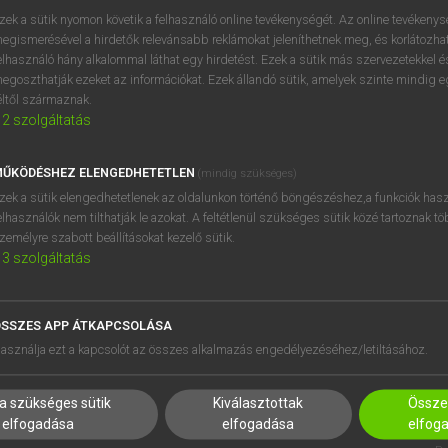
zek a sütik nyomon követik a felhasználó online tevékenységét. Az online tevékeny
egismerésével a hirdetők relevánsabb reklámokat jeleníthetnek meg, és korlátozhat
elhasználó hány alkalommal láthat egy hirdetést. Ezek a sütik más szervezetekkel és
egoszthatják ezeket az információkat. Ezek állandó sütik, amelyek szinte mindig 
éltől származnak.
2
szolgáltatás
ŰKÖDÉSHEZ ELENGEDHETETLEN
(mindig szükséges)
zek a sütik elengedhetetlenek az oldalunkon történő böngészéshez,a funkciók hasz
elhasználók nem tilthatják le azokat. A feltétlenül szükséges sütik közé tartoznak t
zemélyre szabott beállításokat kezelő sütik.
3
szolgáltatás
SSZES APP ÁTKAPCSOLÁSA
HASZNÁLÓKNAK
SÚGÓ
asználja ezt a kapcsolót az összes alkalmazás engedélyezéséhez/letiltásához.
K
RÓLUNK
NTÉZMÉNYEKNEK
ELÉRHETŐSÉG
a szükséges sütik
Kiválasztottak
Összes
MEGOLDÁSOK
SÜTI BEÁLLÍTÁSOK
elfogadása
elfogadása
elfog