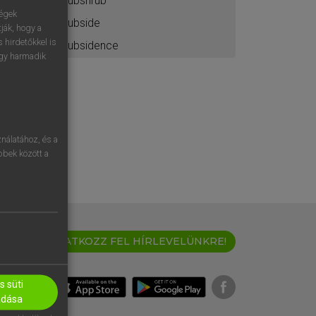
subshrub
ségek
subside
ják, hogy a
 hirdetőkkel is
subsidence
egy harmadik
nálatához, és a
öbbek között a
IRATKOZZ FEL HÍRLEVELÜNKRE!
 süti
adása