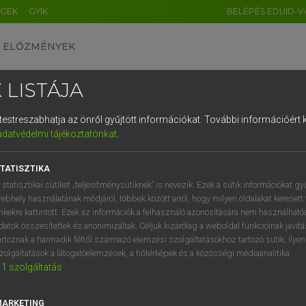
ÉGEK
GYIK
BELÉPÉS EDUID-V
ELŐZMÉNYEK
 LISTÁJA
és testreszabhatja az önről gyűjtött információkat.
További információért k
HU
DE
CN
FR
ES
IT
NL
RU
GR
adatvédelmi tájékoztatónkat
.
entes angol szótár
1
2
3
4
5
6
7
8
9
TATISZTIKA
mn
rvient
szolgai
q
w
e
r
t
z
u
i
 statisztikai sütiket „teljesítménysütiknek” is nevezik. Ezek a sütik információkat gy
engedelmes
ebhely használatának módjáról, többek között arról, hogy milyen oldalakat keresett 
a
s
d
f
g
h
j
k
l
é
inkekre kattintott. Ezek az információk a felhasználó azonosítására nem használható
alázatos
datok összesítettek és anonimizáltak. Céljuk kizárólag a weboldal funkcióinak javít
alárendelt (vmnek)
í
y
x
c
v
b
n
m
,
.
artoznak a harmadik féltől származó elemzési szolgáltatásokhoz tartozó sütik; ilye
zolgáltatások a látogatóelemzések, a hőtérképek és a közösségi médiaanalitika.
1
szolgáltatás
ervient
keresése szótárainkban
MARKETING