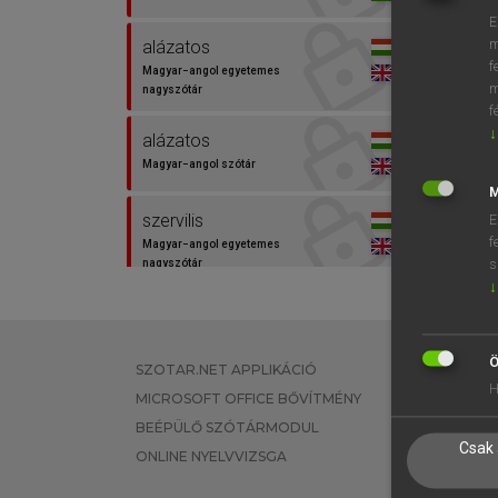
E
m
alázatos
f
Magyar−angol egyetemes
m
nagyszótár
f
↓
alázatos
Magyar−angol szótár
M
szervilis
E
f
Magyar−angol egyetemes
s
nagyszótár
↓
Ö
SZOTAR.NET APPLIKÁCIÓ
EGYÉNI FEL
H
MICROSOFT OFFICE BŐVÍTMÉNY
TANULÓKNA
BEÉPÜLŐ SZÓTÁRMODUL
OKTATÁSI I
Csak 
ONLINE NYELVVIZSGA
VÁLLALATI 