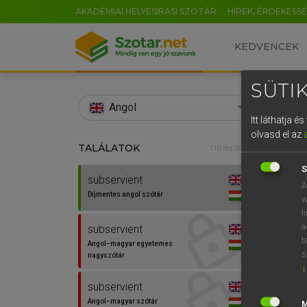
AKADÉMIAI HELYESÍRÁSI SZÓTÁR
HÍREK, ÉRDEKESS
KEDVENCEK
SÜTIK
search
Angol
Itt láthatja 
EN
olvasd el az
TALÁLATOK
Díjm
110 ms (6 db)
0
S
subservient
subse
A
Díjmentes angol szótár
w
l
a
subservient
t
Angol−magyar egyetemes
s
nagyszótár
↓
subservient
⚲ subs
Angol−magyar szótár