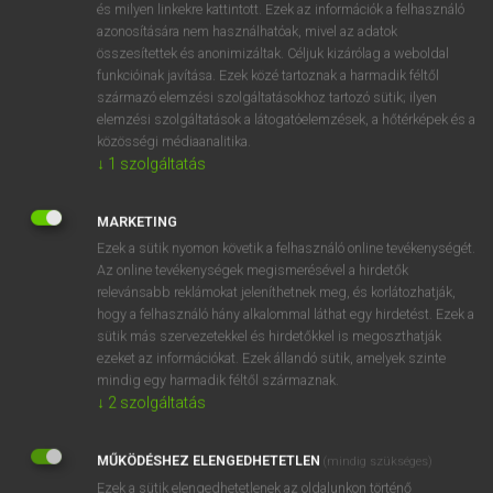
és milyen linkekre kattintott. Ezek az információk a felhasználó
mn
stiff
merev
azonosítására nem használhatóak, mivel az adatok
összesítettek és anonimizáltak. Céljuk kizárólag a weboldal
kemény
funkcióinak javítása. Ezek közé tartoznak a harmadik féltől
feszes
származó elemzési szolgáltatásokhoz tartozó sütik; ilyen
kimért
elemzési szolgáltatások a látogatóelemzések, a hőtérképek és a
közösségi médiaanalitika.
hűvös
↓
1
szolgáltatás
megmerevedett
fn
hulla
MARKETING
piás
Ezek a sütik nyomon követik a felhasználó online tevékenységét.
ige
bepaliz
Az online tevékenységek megismerésével a hirdetők
relevánsabb reklámokat jeleníthetnek meg, és korlátozhatják,
megcucliztat
hogy a felhasználó hány alkalommal láthat egy hirdetést. Ezek a
sütik más szervezetekkel és hirdetőkkel is megoszthatják
ezeket az információkat. Ezek állandó sütik, amelyek szinte
mindig egy harmadik féltől származnak.
⚲ stiff
keresése szótárainkban
↓
2
szolgáltatás
MŰKÖDÉSHEZ ELENGEDHETETLEN
(mindig szükséges)
Ezek a sütik elengedhetetlenek az oldalunkon történő
DÍJMENTES ANGOL SZÓTÁR