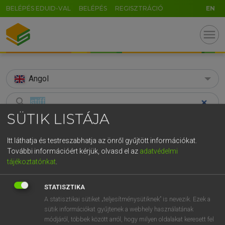
BELÉPÉS EDUID-VAL
BELÉPÉS
REGISZTRÁCIÓ
EN
menu
Angol
search
SÜTIK LISTÁJA
GR
KERESÉS
5
6
7
8
9
ö
ü
ó
Itt láthatja és testreszabhatja az önről gyűjtött információkat.
TALÁLATOK
177 ms (128 db)
További információért kérjük, olvasd el az
adatvédelmi
r
t
z
u
i
o
p
ő
ú
tájékoztatónkat
.
stiff
stiff
g
h
j
k
l
é
á
ű
Ω
Díjmentes angol szótár
Angol−magyar egyetemes nagyszótár
STATISZTIKA
v
b
n
m
,
.
-
AltGr
A statisztikai sütiket „teljesítménysütiknek” is nevezik. Ezek a
sütik információkat gyűjtenek a webhely használatának
Díjmentes angol szótár
arrow_forward_ios
módjáról, többek között arról, hogy milyen oldalakat keresett fel