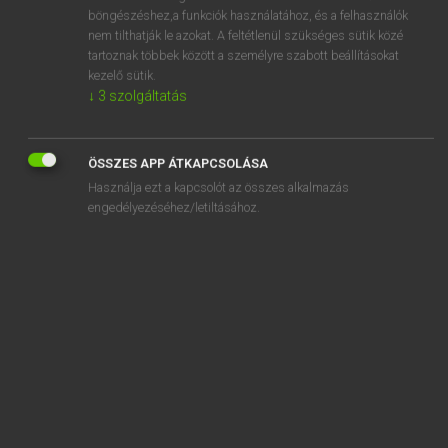
böngészéshez,a funkciók használatához, és a felhasználók
nem tilthatják le azokat. A feltétlenül szükséges sütik közé
sticky
tartoznak többek között a személyre szabott beállításokat
stickybeak
kezelő sütik.
↓
3
szolgáltatás
sticky-fingered
sticky tape
ÖSSZES APP ÁTKAPCSOLÁSA
stiff
Használja ezt a kapcsolót az összes alkalmazás
stiffen
engedélyezéséhez/letiltásához.
stiffener
stiffening
stiffish
SZOTAR.NET APPLIKÁCIÓ
MICROSOFT OFFICE BŐVÍTMÉNY