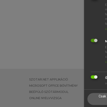
E
m
f
m
f
↓
M
E
f
s
↓
Ö
SZOTAR.NET APPLIKÁCIÓ
EGYÉNI FEL
H
MICROSOFT OFFICE BŐVÍTMÉNY
TANULÓKNA
BEÉPÜLŐ SZÓTÁRMODUL
OKTATÁSI I
Csak 
ONLINE NYELVVIZSGA
VÁLLALATI 