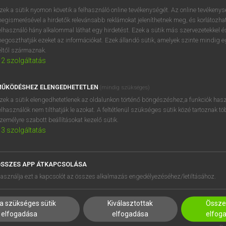
próbaverziójának elindítás
zek a sütik nyomon követik a felhasználó online tevékenységét. Az online tevékeny
BELÉPÉS
regisztrálok és
belépek
.
egismerésével a hirdetők relevánsabb reklámokat jeleníthetnek meg, és korlátozhat
elhasználó hány alkalommal láthat egy hirdetést. Ezek a sütik más szervezetekkel és
egoszthatják ezeket az információkat. Ezek állandó sütik, amelyek szinte mindig 
REGISZTRÁCIÓ
éltől származnak.
2
szolgáltatás
ŰKÖDÉSHEZ ELENGEDHETETLEN
(mindig szükséges)
zek a sütik elengedhetetlenek az oldalunkon történő böngészéshez,a funkciók hasz
elhasználók nem tilthatják le azokat. A feltétlenül szükséges sütik közé tartoznak t
zemélyre szabott beállításokat kezelő sütik.
3
szolgáltatás
SSZES APP ÁTKAPCSOLÁSA
HASZNÁLÓKNAK
SÚGÓ
asználja ezt a kapcsolót az összes alkalmazás engedélyezéséhez/letiltásához.
K
RÓLUNK
NTÉZMÉNYEKNEK
ELÉRHETŐSÉG
a szükséges sütik
Kiválasztottak
Összes
MEGOLDÁSOK
SÜTI BEÁLLÍTÁSOK
elfogadása
elfogadása
elfog