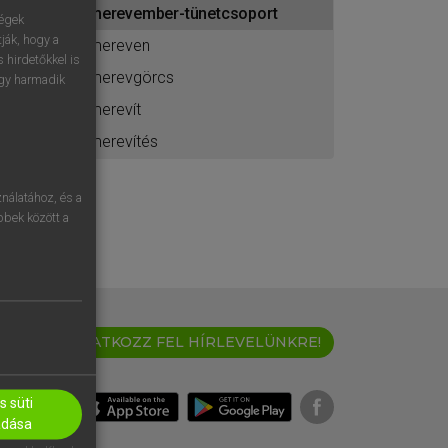
merevember-tünetcsoport
ához
ségek
ják, hogy a
mereven
 hirdetőkkel is
merevgörcs
egy harmadik
merevít
merevítés
nálatához, és a
öbbek között a
IRATKOZZ FEL HÍRLEVELÜNKRE!
 süti
adása