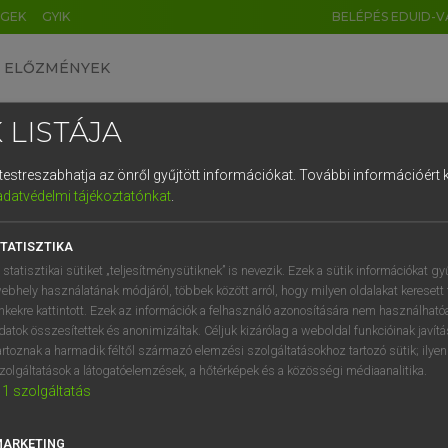
ÉGEK
GYIK
BELÉPÉS EDUID-V
ELŐZMÉNYEK
 LISTÁJA
és testreszabhatja az önről gyűjtött információkat.
További információért k
HU
DE
CN
FR
ES
IT
NL
RU
GR
adatvédelmi tájékoztatónkat
.
 A. PÉTER, VARGA GYÖRGY
1
2
3
4
5
6
7
8
9
yar−angol egyetemes nagyszótár
TATISZTIKA
q
w
e
r
t
z
u
i
 statisztikai sütiket „teljesítménysütiknek” is nevezik. Ezek a sütik információkat gy
ebhely használatának módjáról, többek között arról, hogy milyen oldalakat keresett 
a
s
d
f
g
h
j
k
l
é
inkekre kattintott. Ezek az információk a felhasználó azonosítására nem használható
datok összesítettek és anonimizáltak. Céljuk kizárólag a weboldal funkcióinak javít
í
y
x
c
v
b
n
m
,
.
artoznak a harmadik féltől származó elemzési szolgáltatásokhoz tartozó sütik; ilye
zolgáltatások a látogatóelemzések, a hőtérképek és a közösségi médiaanalitika.
VAN ELŐFIZETÉSED?
NINCS ELŐFIZETÉSED
1
szolgáltatás
előfizetésem a teljes szócikk
Nincs regisztrációm és előfiz
megtekintéséhez.
A szótár 2 órás, díjmente
MARKETING