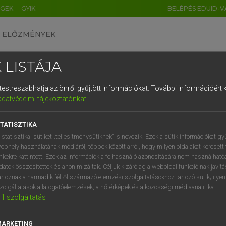
ÉGEK
GYIK
BELÉPÉS EDUID-V
ELŐZMÉNYEK
 LISTÁJA
és testreszabhatja az önről gyűjtött információkat.
További információért k
HU
DE
CN
FR
ES
IT
NL
RU
GR
adatvédelmi tájékoztatónkat
.
entes angol szótár
1
2
3
4
5
6
7
8
9
TATISZTIKA
fn
szikra
q
w
e
r
t
z
u
i
 statisztikai sütiket „teljesítménysütiknek” is nevezik. Ezek a sütik információkat gy
aranyifjú
ebhely használatának módjáról, többek között arról, hogy milyen oldalakat keresett 
a
s
d
f
g
h
j
k
l
é
inkekre kattintott. Ezek az információk a felhasználó azonosítására nem használható
ige
szikrázik
datok összesítettek és anonimizáltak. Céljuk kizárólag a weboldal funkcióinak javít
gyújt
í
y
x
c
v
b
n
m
,
.
artoznak a harmadik féltől származó elemzési szolgáltatásokhoz tartozó sütik; ilye
felgyújt
zolgáltatások a látogatóelemzések, a hőtérképek és a közösségi médiaanalitika.
1
szolgáltatás
kurizál
→
ige
(Present Participle)
sparking
MARKETING