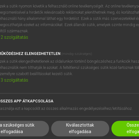
zek a sütik nyomon követik a felhasználó online tevékenységét. Az online tevékeny
egismerésével a hirdetők relevánsabb reklámokat jeleníthetnek meg, és korlátozhat
rk
keresése szótárainkban
elhasználó hány alkalommal láthat egy hirdetést. Ezek a sütik más szervezetekkel és
egoszthatják ezeket az információkat. Ezek állandó sütik, amelyek szinte mindig 
éltől származnak.
2
szolgáltatás
ŰKÖDÉSHEZ ELENGEDHETETLEN
(mindig szükséges)
zek a sütik elengedhetetlenek az oldalunkon történő böngészéshez,a funkciók hasz
elhasználók nem tilthatják le azokat. A feltétlenül szükséges sütik közé tartoznak t
zemélyre szabott beállításokat kezelő sütik.
3
szolgáltatás
SSZES APP ÁTKAPCSOLÁSA
HASZNÁLÓKNAK
SÚGÓ
asználja ezt a kapcsolót az összes alkalmazás engedélyezéséhez/letiltásához.
K
RÓLUNK
NTÉZMÉNYEKNEK
ELÉRHETŐSÉG
a szükséges sütik
Kiválasztottak
Összes
MEGOLDÁSOK
SÜTI BEÁLLÍTÁSOK
elfogadása
elfogadása
elfog