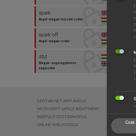
E
m
spark
⚲ spa
f
Angol−magyar műszaki szótár
m
f
spark off
↓
Angol−magyar szótár
M
átüt
E
Magyar−angol egyetemes
f
nagyszótár
s
↓
autógyertya
Magyar−angol szótár
Ö
SZOTAR.NET APPLIKÁCIÓ
EGYÉNI FEL
csillámos
H
MICROSOFT OFFICE BŐVÍTMÉNY
TANULÓKNA
Magyar−angol egyetemes
nagyszótár
BEÉPÜLŐ SZÓTÁRMODUL
OKTATÁSI I
Csak 
ONLINE NYELVVIZSGA
VÁLLALATI 
élénk
Magyar−angol egyetemes