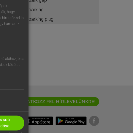
spark gap
ségek
sparking
ják, hogy a
 hirdetőkkel is
sparking plug
egy harmadik
nálatához, és a
öbbek között a
IRATKOZZ FEL HÍRLEVELÜNKRE!
 süti
adása