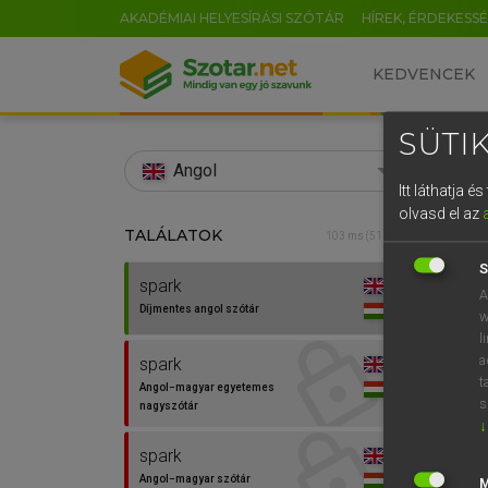
AKADÉMIAI HELYESÍRÁSI SZÓTÁR
HÍREK, ÉRDEKESS
KEDVENCEK
SÜTIK
search
Angol
Itt láthatja 
EN
olvasd el az
TALÁLATOK
Díjm
103 ms (51 db)
0
S
spark
spark
A
Díjmentes angol szótár
w
l
a
spark
t
Angol−magyar egyetemes
s
nagyszótár
↓
spark
Angol−magyar szótár