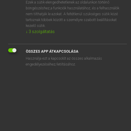
Ezek a sütik elengedhetetlenek az oldalunkon történő
böngészéshez,a funkciók használatához, és a felhasználók
nem tilthatják le azokat. A feltétlenül szükséges sütik közé
Magay Tamás
tartoznak többek között a személyre szabott beállításokat
ANGOL−MAGYAR SZÓTÁR
kezelő sütik.
↓
3
szolgáltatás
Kapcsolódó anyagok
sparkle
ÖSSZES APP ÁTKAPCSOLÁSA
sparkler
Használja ezt a kapcsolót az összes alkalmazás
sparkling
engedélyezéséhez/letiltásához.
sparkly
spark off
spark plug
sparring
sparring partner
sparrow