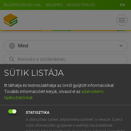
BELÉPÉS EDUID-VAL
BELÉPÉS
REGISZTRÁCIÓ
EN
menu
language
Mind
search
SÜTIK LISTÁJA
GR
KERESÉS
5
6
7
8
9
ö
ü
ó
Itt láthatja és testreszabhatja az önről gyűjtött információkat.
További információért kérjük, olvasd el az
adatvédelmi
r
t
z
u
i
o
p
ő
ú
MAGAY TAMÁS
tájékoztatónkat
.
Angol−magyar szótár
g
h
j
k
l
é
á
ű
Ω
STATISZTIKA
v
b
n
m
,
.
-
AltGr
A statisztikai sütiket „teljesítménysütiknek” is nevezik. Ezek a
sütik információkat gyűjtenek a webhely használatának