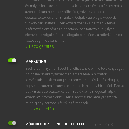
módjáról, többek között arról, hogy milyen oldalakat keresett fel
és milyen linkekre kattintott. Ezek az információk a felhasználó
VAN ELŐFIZETÉSED?
azonosítására nem használhatóak, mivel az adatok
összesítettek és anonimizáltak. Céljuk kizárólag a weboldal
Van előfizetésem a teljes szócikk megtekintéséhez.
funkcióinak javítása. Ezek közé tartoznak a harmadik féltől
származó elemzési szolgáltatásokhoz tartozó sütik; ilyen
BELÉPÉS
elemzési szolgáltatások a látogatóelemzések, a hőtérképek és a
közösségi médiaanalitika.
↓
1
szolgáltatás
MARKETING
Ezek a sütik nyomon követik a felhasználó online tevékenységét.
Az online tevékenységek megismerésével a hirdetők
NINCS ELŐFIZETÉSED?
relevánsabb reklámokat jeleníthetnek meg, és korlátozhatják,
Nincs regisztrációm és előfizetésem. A szótár 2 órás,
hogy a felhasználó hány alkalommal láthat egy hirdetést. Ezek a
díjmentes próbaverziójának elindításához regisztrálok és
sütik más szervezetekkel és hirdetőkkel is megoszthatják
belépek
.
ezeket az információkat. Ezek állandó sütik, amelyek szinte
mindig egy harmadik féltől származnak.
↓
2
szolgáltatás
REGISZTRÁCIÓ
MŰKÖDÉSHEZ ELENGEDHETETLEN
(mindig szükséges)