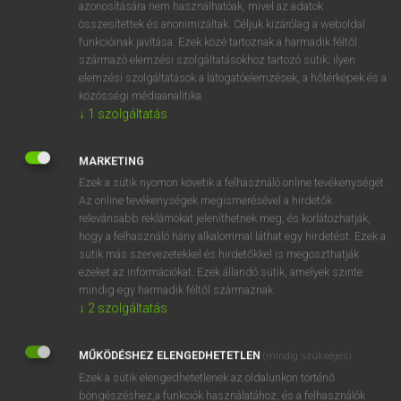
azonosítására nem használhatóak, mivel az adatok
fn
spadgick
veréb
összesítettek és anonimizáltak. Céljuk kizárólag a weboldal
funkcióinak javítása. Ezek közé tartoznak a harmadik féltől
kis srác
származó elemzési szolgáltatásokhoz tartozó sütik; ilyen
elemzési szolgáltatások a látogatóelemzések, a hőtérképek és a
közösségi médiaanalitika.
↓
1
szolgáltatás
⚲ spadgick
keresése szótárainkban
MARKETING
Ezek a sütik nyomon követik a felhasználó online tevékenységét.
Az online tevékenységek megismerésével a hirdetők
DÍJMENTES ANGOL SZÓTÁR
relevánsabb reklámokat jeleníthetnek meg, és korlátozhatják,
hogy a felhasználó hány alkalommal láthat egy hirdetést. Ezek a
spade
sütik más szervezetekkel és hirdetőkkel is megoszthatják
spadeful
ezeket az információkat. Ezek állandó sütik, amelyek szinte
mindig egy harmadik féltől származnak.
spadework
↓
2
szolgáltatás
spadger
MŰKÖDÉSHEZ ELENGEDHETETLEN
spadgick
(mindig szükséges)
Ezek a sütik elengedhetetlenek az oldalunkon történő
spagetti
böngészéshez,a funkciók használatához, és a felhasználók