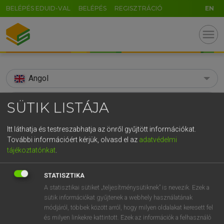
BELÉPÉS EDUID-VAL
BELÉPÉS
REGISZTRÁCIÓ
EN
menu
Angol
search
SÜTIK LISTÁJA
GR
KERESÉS
Itt láthatja és testreszabhatja az önről gyűjtött információkat.
5
6
7
8
9
ö
ü
ó
További információért kérjük, olvasd el az
adatvédelmi
TALÁLATOK
110 ms (1 db)
tájékoztatónkat
.
r
t
z
u
i
o
p
ő
ú
spadgick
STATISZTIKA
g
h
j
k
l
é
á
ű
Ω
Díjmentes angol szótár
A statisztikai sütiket „teljesítménysütiknek” is nevezik. Ezek a
v
b
n
m
,
.
-
AltGr
sütik információkat gyűjtenek a webhely használatának
módjáról, többek között arról, hogy milyen oldalakat keresett fel
Díjmentes angol szótár
és milyen linkekre kattintott. Ezek az információk a felhasználó