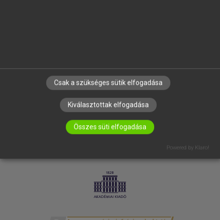
SÚGÓ
RÓLUNK
ELÉRHETŐSÉG
SÜTI BEÁLLÍTÁSOK
IRATKOZZ FEL HÍRLEVELÜNKRE!
Csak a szükséges sütik elfogadása
Kiválasztottak elfogadása
Összes süti elfogadása
Powered by Klaro!
LICENCSZERZŐDÉS
ADATVÉDELEM