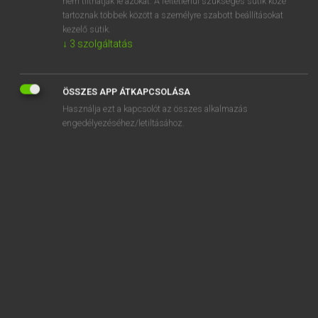
nem tilthatják le azokat. A feltétlenül szükséges sütik közé
tartoznak többek között a személyre szabott beállításokat
kezelő sütik.
SZOTAR.NET APPLIKÁCIÓ
↓
3
szolgáltatás
MICROSOFT OFFICE BŐVÍTMÉNY
BEÉPÜLŐ SZÓTÁRMODUL
ÖSSZES APP ÁTKAPCSOLÁSA
ONLINE NYELVVIZSGA
Használja ezt a kapcsolót az összes alkalmazás
engedélyezéséhez/letiltásához.
EGYÉNI FELHASZNÁLÓKNAK
TANULÓKNAK
OKTATÁSI INTÉZMÉNYEKNEK
VÁLLALATI MEGOLDÁSOK
SÚGÓ
RÓLUNK
ELÉRHETŐSÉG
SÜTI BEÁLLÍTÁSOK