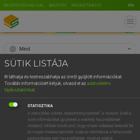
BELÉPÉS EDUID-VAL
BELÉPÉS
REGISZTRÁCIÓ
EN
menu
language
Mind
SÜTIK LISTÁJA
search
GR
Itt láthatja és testreszabhatja az önről gyűjtött információkat.
KERESÉS
További információért kérjük, olvasd el az
adatvédelmi
5
6
7
8
9
ö
ü
ó
tájékoztatónkat
.
r
t
z
u
i
o
p
ő
ú
Díjmentes angol szótár
STATISZTIKA
g
h
j
k
l
é
á
ű
Ω
A statisztikai sütiket „teljesítménysütiknek” is nevezik. Ezek a
fn
spagettiszósz
spaghetti sauce
sütik információkat gyűjtenek a webhely használatának
v
b
n
m
,
.
-
AltGr
módjáról, többek között arról, hogy milyen oldalakat keresett fel
és milyen linkekre kattintott. Ezek az információk a felhasználó
azonosítására nem használhatóak, mivel az adatok