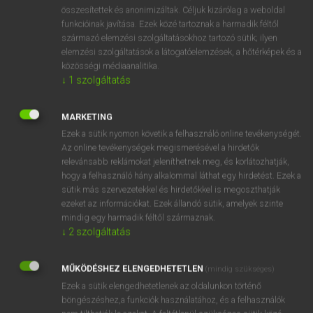
⚲ spagettiszósz
keresése szótárainkban
összesítettek és anonimizáltak. Céljuk kizárólag a weboldal
funkcióinak javítása. Ezek közé tartoznak a harmadik féltől
származó elemzési szolgáltatásokhoz tartozó sütik; ilyen
elemzési szolgáltatások a látogatóelemzések, a hőtérképek és a
közösségi médiaanalitika.
DÍJMENTES ANGOL SZÓTÁR
↓
1
szolgáltatás
spadework
MARKETING
spadger
Ezek a sütik nyomon követik a felhasználó online tevékenységét.
spadgick
Az online tevékenységek megismerésével a hirdetők
relevánsabb reklámokat jeleníthetnek meg, és korlátozhatják,
spagetti
hogy a felhasználó hány alkalommal láthat egy hirdetést. Ezek a
spagettiszósz
sütik más szervezetekkel és hirdetőkkel is megoszthatják
ezeket az információkat. Ezek állandó sütik, amelyek szinte
spaghetti
mindig egy harmadik féltől származnak.
spaghetti western
↓
2
szolgáltatás
spahi
MŰKÖDÉSHEZ ELENGEDHETETLEN
(mindig szükséges)
Spain
Ezek a sütik elengedhetetlenek az oldalunkon történő
böngészéshez,a funkciók használatához, és a felhasználók