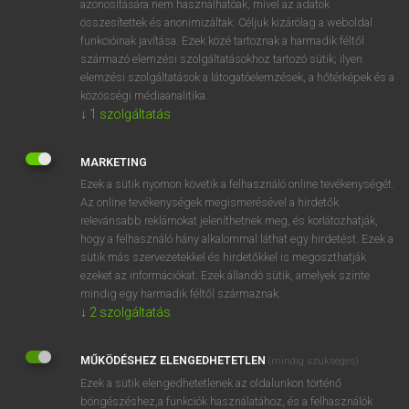
azonosítására nem használhatóak, mivel az adatok
összesítettek és anonimizáltak. Céljuk kizárólag a weboldal
fn
spacecraft
űrhajó
funkcióinak javítása. Ezek közé tartoznak a harmadik féltől
származó elemzési szolgáltatásokhoz tartozó sütik; ilyen
elemzési szolgáltatások a látogatóelemzések, a hőtérképek és a
⚲ spacecraft
keresése szótárainkban
közösségi médiaanalitika.
↓
1
szolgáltatás
MARKETING
Ezek a sütik nyomon követik a felhasználó online tevékenységét.
DÍJMENTES ANGOL SZÓTÁR
Az online tevékenységek megismerésével a hirdetők
relevánsabb reklámokat jeleníthetnek meg, és korlátozhatják,
space-age
hogy a felhasználó hány alkalommal láthat egy hirdetést. Ezek a
space bar
sütik más szervezetekkel és hirdetőkkel is megoszthatják
ezeket az információkat. Ezek állandó sütik, amelyek szinte
space capsule
mindig egy harmadik féltől származnak.
space centre
↓
2
szolgáltatás
spacecraft
MŰKÖDÉSHEZ ELENGEDHETETLEN
(mindig szükséges)
spaced
Ezek a sütik elengedhetetlenek az oldalunkon történő
spaced out
böngészéshez,a funkciók használatához, és a felhasználók