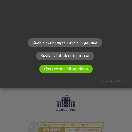
RÓLUNK
ELÉRHETŐSÉG
SÜTI BEÁLLÍTÁSOK
IRATKOZZ FEL HÍRLEVELÜNKRE!
Csak a szükséges sütik elfogadása
Kiválasztottak elfogadása
Összes süti elfogadása
Powered by Klaro!
LICENCSZERZŐDÉS
ADATVÉDELEM