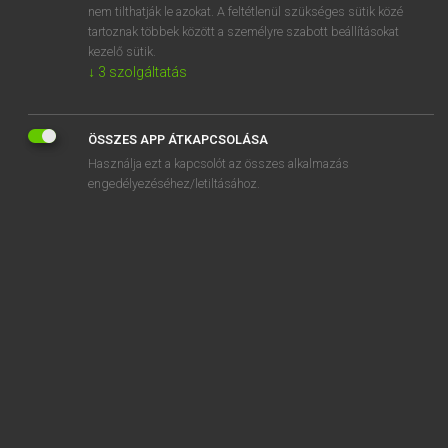
nem tilthatják le azokat. A feltétlenül szükséges sütik közé
spaced-out
tartoznak többek között a személyre szabott beállításokat
space flight
kezelő sütik.
↓
3
szolgáltatás
ÖSSZES APP ÁTKAPCSOLÁSA
SZOTAR.NET APPLIKÁCIÓ
Használja ezt a kapcsolót az összes alkalmazás
engedélyezéséhez/letiltásához.
MICROSOFT OFFICE BŐVÍTMÉNY
BEÉPÜLŐ SZÓTÁRMODUL
ONLINE NYELVVIZSGA
EGYÉNI FELHASZNÁLÓKNAK
TANULÓKNAK
OKTATÁSI INTÉZMÉNYEKNEK
VÁLLALATI MEGOLDÁSOK
SÚGÓ