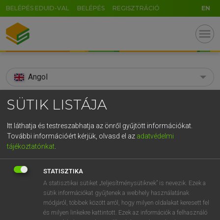
BELÉPÉS EDUID-VAL
BELÉPÉS
REGISZTRÁCIÓ
EN
menu
Angol
search
SÜTIK LISTÁJA
GR
KERESÉS
Itt láthatja és testreszabhatja az önről gyűjtött információkat.
5
6
7
8
9
ö
ü
ó
További információért kérjük, olvasd el az
adatvédelmi
TALÁLATOK
102 ms (15 db)
tájékoztatónkat
.
r
t
z
u
i
o
p
ő
ú
spacecraft
spacecraft
STATISZTIKA
g
h
j
k
l
é
á
ű
Ω
Díjmentes angol szótár
Angol−magyar egyetemes nagyszótár
A statisztikai sütiket „teljesítménysütiknek” is nevezik. Ezek a
sütik információkat gyűjtenek a webhely használatának
v
b
n
m
,
.
-
AltGr
módjáról, többek között arról, hogy milyen oldalakat keresett fel
Díjmentes angol szótár
arrow_forward_ios
és milyen linkekre kattintott. Ezek az információk a felhasználó