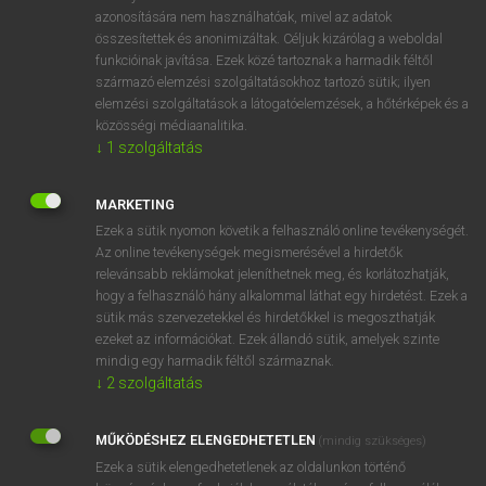
azonosítására nem használhatóak, mivel az adatok
fn
soul
lélek
összesítettek és anonimizáltak. Céljuk kizárólag a weboldal
ember
funkcióinak javítása. Ezek közé tartoznak a harmadik féltől
származó elemzési szolgáltatásokhoz tartozó sütik; ilyen
elemzési szolgáltatások a látogatóelemzések, a hőtérképek és a
közösségi médiaanalitika.
⚲ soul
keresése szótárainkban
↓
1
szolgáltatás
MARKETING
Ezek a sütik nyomon követik a felhasználó online tevékenységét.
DÍJMENTES ANGOL SZÓTÁR
Az online tevékenységek megismerésével a hirdetők
relevánsabb reklámokat jeleníthetnek meg, és korlátozhatják,
soufflé
hogy a felhasználó hány alkalommal láthat egy hirdetést. Ezek a
sütik más szervezetekkel és hirdetőkkel is megoszthatják
sough
ezeket az információkat. Ezek állandó sütik, amelyek szinte
mindig egy harmadik féltől származnak.
sought-after
↓
2
szolgáltatás
souk
soul
MŰKÖDÉSHEZ ELENGEDHETETLEN
(mindig szükséges)
soul brother
Ezek a sütik elengedhetetlenek az oldalunkon történő