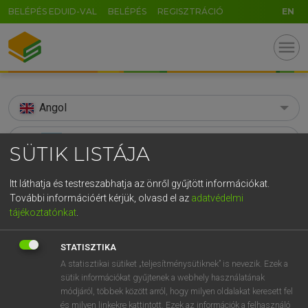
BELÉPÉS EDUID-VAL
BELÉPÉS
REGISZTRÁCIÓ
EN
menu
Angol
search
SÜTIK LISTÁJA
GR
KERESÉS
Itt láthatja és testreszabhatja az önről gyűjtött információkat.
5
6
7
8
9
ö
ü
ó
További információért kérjük, olvasd el az
adatvédelmi
TALÁLATOK
129 ms (103 db)
tájékoztatónkat
.
r
t
z
u
i
o
p
ő
ú
soul
soul
g
h
j
k
l
é
á
ű
Ω
STATISZTIKA
Díjmentes angol szótár
Angol−magyar egyetemes nagyszótár
A statisztikai sütiket „teljesítménysütiknek” is nevezik. Ezek a
v
b
n
m
,
.
-
AltGr
sütik információkat gyűjtenek a webhely használatának
módjáról, többek között arról, hogy milyen oldalakat keresett fel
Díjmentes angol szótár
arrow_forward_ios
és milyen linkekre kattintott. Ezek az információk a felhasználó