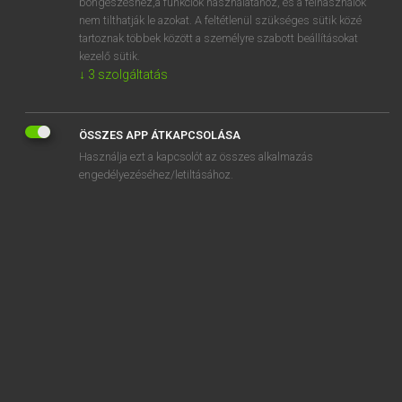
böngészéshez,a funkciók használatához, és a felhasználók
soul-destroying
nem tilthatják le azokat. A feltétlenül szükséges sütik közé
tartoznak többek között a személyre szabott beállításokat
soul food
kezelő sütik.
soulful
↓
3
szolgáltatás
„
soul
” szó hasonló kifejezése:
ÖSSZES APP ÁTKAPCSOLÁSA
SOULZENE
Használja ezt a kapcsolót az összes alkalmazás
engedélyezéséhez/letiltásához.
SZOTAR.NET APPLIKÁCIÓ
MICROSOFT OFFICE BŐVÍTMÉNY
BEÉPÜLŐ SZÓTÁRMODUL
ONLINE NYELVVIZSGA
EGYÉNI FELHASZNÁLÓKNAK
TANULÓKNAK