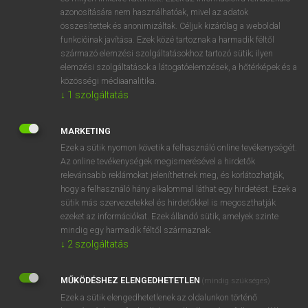
azonosítására nem használhatóak, mivel az adatok
mn
sorrowful
szomorú
összesítettek és anonimizáltak. Céljuk kizárólag a weboldal
bánatos
funkcióinak javítása. Ezek közé tartoznak a harmadik féltől
származó elemzési szolgáltatásokhoz tartozó sütik; ilyen
gyászos
elemzési szolgáltatások a látogatóelemzések, a hőtérképek és a
fájdalmas
közösségi médiaanalitika.
bús
↓
1
szolgáltatás
siralmas
MARKETING
Ezek a sütik nyomon követik a felhasználó online tevékenységét.
Az online tevékenységek megismerésével a hirdetők
⚲ sorrowful
keresése szótárainkban
relevánsabb reklámokat jeleníthetnek meg, és korlátozhatják,
hogy a felhasználó hány alkalommal láthat egy hirdetést. Ezek a
sütik más szervezetekkel és hirdetőkkel is megoszthatják
ezeket az információkat. Ezek állandó sütik, amelyek szinte
mindig egy harmadik féltől származnak.
DÍJMENTES ANGOL SZÓTÁR
↓
2
szolgáltatás
sorption
MŰKÖDÉSHEZ ELENGEDHETETLEN
sorrel
(mindig szükséges)
Ezek a sütik elengedhetetlenek az oldalunkon történő
sorrend