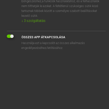
böngészéshez,a funkciók használatához, és a felhasználók
nem tilthatják le azokat. A feltétlenül szükséges sütik közé
sorrow
tartoznak többek között a személyre szabott beállításokat
sorrowful
kezelő sütik.
↓
3
szolgáltatás
sorrowfully
sorry
ÖSSZES APP ÁTKAPCSOLÁSA
sors
Használja ezt a kapcsolót az összes alkalmazás
sorscsapás
engedélyezéséhez/letiltásához.
SZOTAR.NET APPLIKÁCIÓ
MICROSOFT OFFICE BŐVÍTMÉNY
BEÉPÜLŐ SZÓTÁRMODUL
ONLINE NYELVVIZSGA
EGYÉNI FELHASZNÁLÓKNAK