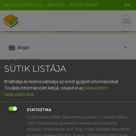
BELÉPÉS EDUID-VAL
BELÉPÉS
REGISZTRÁCIÓ
EN
menu
Angol
search
SÜTIK LISTÁJA
GR
KERESÉS
Itt láthatja és testreszabhatja az önről gyűjtött információkat.
5
6
7
8
9
ö
ü
ó
További információért kérjük, olvasd el az
adatvédelmi
TALÁLATOK
141 ms (60 db)
tájékoztatónkat
.
r
t
z
u
i
o
p
ő
ú
sorrowful
sorrowful
g
h
j
k
l
é
á
ű
Ω
Díjmentes angol szótár
STATISZTIKA
Angol−magyar egyetemes nagyszótár
A statisztikai sütiket „teljesítménysütiknek” is nevezik. Ezek a
v
b
n
m
,
.
-
AltGr
sütik információkat gyűjtenek a webhely használatának
módjáról, többek között arról, hogy milyen oldalakat keresett fel
Díjmentes angol szótár
arrow_forward_ios
és milyen linkekre kattintott. Ezek az információk a felhasználó