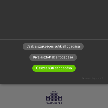
SÚGÓ
RÓLUNK
ELÉRHETŐSÉG
SÜTI BEÁLLÍTÁSOK
IRATKOZZ FEL HÍRLEVELÜNKRE!
Csak a szükséges sütik elfogadása
Kiválasztottak elfogadása
Összes süti elfogadása
Powered by Klaro!
LICENCSZERZŐDÉS
ADATVÉDELEM