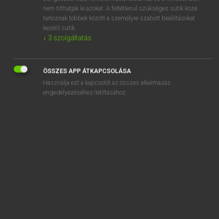
somehow
nem tilthatják le azokat. A feltétlenül szükséges sütik közé
tartoznak többek között a személyre szabott beállításokat
someone
kezelő sütik.
someplace
↓
3
szolgáltatás
somersault
ÖSSZES APP ÁTKAPCSOLÁSA
Használja ezt a kapcsolót az összes alkalmazás
engedélyezéséhez/letiltásához.
SZOTAR.NET APPLIKÁCIÓ
MICROSOFT OFFICE BŐVÍTMÉNY
BEÉPÜLŐ SZÓTÁRMODUL
ONLINE NYELVVIZSGA
EGYÉNI FELHASZNÁLÓKNAK
TANULÓKNAK
OKTATÁSI INTÉZMÉNYEKNEK
VÁLLALATI MEGOLDÁSOK