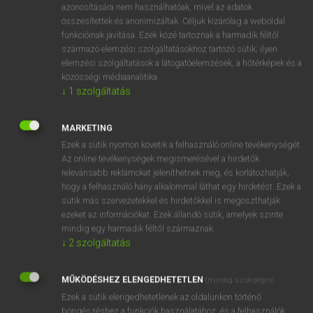
azonosítására nem használhatóak, mivel az adatok
hsz
someday
egy napon
összesítettek és anonimizáltak. Céljuk kizárólag a weboldal
funkcióinak javítása. Ezek közé tartoznak a harmadik féltől
valamikor
származó elemzési szolgáltatásokhoz tartozó sütik; ilyen
majd egyszer/valamikor
elemzési szolgáltatások a látogatóelemzések, a hőtérképek és a
közösségi médiaanalitika.
↓
1
szolgáltatás
⚲ someday
keresése szótárainkban
MARKETING
Ezek a sütik nyomon követik a felhasználó online tevékenységét.
Az online tevékenységek megismerésével a hirdetők
relevánsabb reklámokat jeleníthetnek meg, és korlátozhatják,
DÍJMENTES ANGOL SZÓTÁR
hogy a felhasználó hány alkalommal láthat egy hirdetést. Ezek a
sütik más szervezetekkel és hirdetőkkel is megoszthatják
sombrero
ezeket az információkat. Ezek állandó sütik, amelyek szinte
mindig egy harmadik féltől származnak.
some
↓
2
szolgáltatás
-some
somebody
MŰKÖDÉSHEZ ELENGEDHETETLEN
(mindig szükséges)
Ezek a sütik elengedhetetlenek az oldalunkon történő
someday
böngészéshez,a funkciók használatához, és a felhasználók