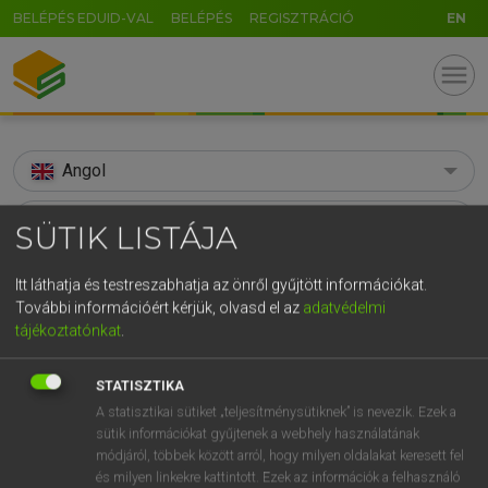
BELÉPÉS EDUID-VAL
BELÉPÉS
REGISZTRÁCIÓ
EN
menu
Angol
search
SÜTIK LISTÁJA
GR
KERESÉS
Itt láthatja és testreszabhatja az önről gyűjtött információkat.
5
6
7
8
9
ö
ü
ó
További információért kérjük, olvasd el az
adatvédelmi
TALÁLATOK
90 ms (8 db)
tájékoztatónkat
.
r
t
z
u
i
o
p
ő
ú
someday
someday
g
h
j
k
l
é
á
ű
Ω
STATISZTIKA
Díjmentes angol szótár
Angol−magyar egyetemes nagyszótár
A statisztikai sütiket „teljesítménysütiknek” is nevezik. Ezek a
v
b
n
m
,
.
-
AltGr
sütik információkat gyűjtenek a webhely használatának
módjáról, többek között arról, hogy milyen oldalakat keresett fel
Díjmentes angol szótár
arrow_forward_ios
és milyen linkekre kattintott. Ezek az információk a felhasználó