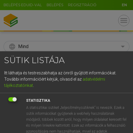
BELÉPÉS EDUID-VAL
BELÉPÉS
REGISZTRÁCIÓ
EN
menu
language
Mind
SÜTIK LISTÁJA
search
GR
Itt láthatja és testreszabhatja az önről gyűjtött információkat.
KERESÉS
További információért kérjük, olvasd el az
adatvédelmi
5
6
7
8
9
ö
ü
ó
tájékoztatónkat
.
r
t
z
u
i
o
p
ő
ú
Díjmentes angol szótár
STATISZTIKA
g
h
j
k
l
é
á
ű
Ω
A statisztikai sütiket „teljesítménysütiknek” is nevezik. Ezek a
nm
someone
valaki
sütik információkat gyűjtenek a webhely használatának
v
b
n
m
,
.
-
AltGr
módjáról, többek között arról, hogy milyen oldalakat keresett fel
és milyen linkekre kattintott. Ezek az információk a felhasználó
azonosítására nem használhatóak, mivel az adatok