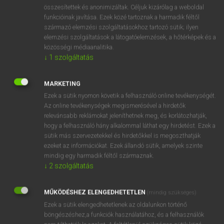
⚲ someone
keresése szótárainkban
összesítettek és anonimizáltak. Céljuk kizárólag a weboldal
funkcióinak javítása. Ezek közé tartoznak a harmadik féltől
származó elemzési szolgáltatásokhoz tartozó sütik; ilyen
elemzési szolgáltatások a látogatóelemzések, a hőtérképek és a
közösségi médiaanalitika.
DÍJMENTES ANGOL SZÓTÁR
↓
1
szolgáltatás
-some
MARKETING
somebody
Ezek a sütik nyomon követik a felhasználó online tevékenységét.
someday
Az online tevékenységek megismerésével a hirdetők
relevánsabb reklámokat jeleníthetnek meg, és korlátozhatják,
somehow
hogy a felhasználó hány alkalommal láthat egy hirdetést. Ezek a
someone
sütik más szervezetekkel és hirdetőkkel is megoszthatják
ezeket az információkat. Ezek állandó sütik, amelyek szinte
someplace
mindig egy harmadik féltől származnak.
somersault
↓
2
szolgáltatás
Somerset
MŰKÖDÉSHEZ ELENGEDHETETLEN
(mindig szükséges)
something
Ezek a sütik elengedhetetlenek az oldalunkon történő
böngészéshez,a funkciók használatához, és a felhasználók