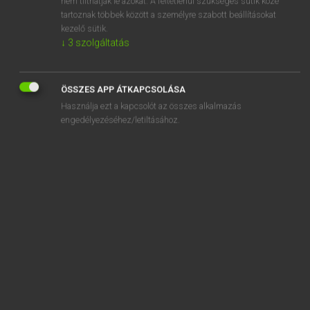
nem tilthatják le azokat. A feltétlenül szükséges sütik közé
tartoznak többek között a személyre szabott beállításokat
kezelő sütik.
SZOTAR.NET APPLIKÁCIÓ
↓
3
szolgáltatás
MICROSOFT OFFICE BŐVÍTMÉNY
BEÉPÜLŐ SZÓTÁRMODUL
ÖSSZES APP ÁTKAPCSOLÁSA
ONLINE NYELVVIZSGA
Használja ezt a kapcsolót az összes alkalmazás
engedélyezéséhez/letiltásához.
EGYÉNI FELHASZNÁLÓKNAK
TANULÓKNAK
OKTATÁSI INTÉZMÉNYEKNEK
VÁLLALATI MEGOLDÁSOK
SÚGÓ
RÓLUNK
ELÉRHETŐSÉG
SÜTI BEÁLLÍTÁSOK