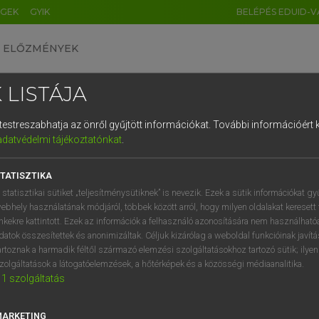
ÉGEK
GYIK
BELÉPÉS EDUID-V
ELŐZMÉNYEK
 LISTÁJA
és testreszabhatja az önről gyűjtött információkat.
További információért k
HU
DE
CN
FR
ES
IT
NL
RU
GR
adatvédelmi tájékoztatónkat
.
entes angol szótár
1
2
3
4
5
6
7
8
9
TATISZTIKA
fn
megfejtő
q
w
e
r
t
z
u
i
 statisztikai sütiket „teljesítménysütiknek” is nevezik. Ezek a sütik információkat gy
ebhely használatának módjáról, többek között arról, hogy milyen oldalakat keresett 
a
s
d
f
g
h
j
k
l
é
inkekre kattintott. Ezek az információk a felhasználó azonosítására nem használható
datok összesítettek és anonimizáltak. Céljuk kizárólag a weboldal funkcióinak javít
er
keresése szótárainkban
í
y
x
c
v
b
n
m
,
.
artoznak a harmadik féltől származó elemzési szolgáltatásokhoz tartozó sütik; ilye
zolgáltatások a látogatóelemzések, a hőtérképek és a közösségi médiaanalitika.
1
szolgáltatás
MARKETING