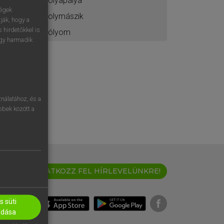
sólyapálya
ségek
solymászik
ják, hogy a
 hirdetőkkel is
sólyom
egy harmadik
nálatához, és a
öbbek között a
IRATKOZZ FEL HÍRLEVELÜNKRE!
 süti
adása