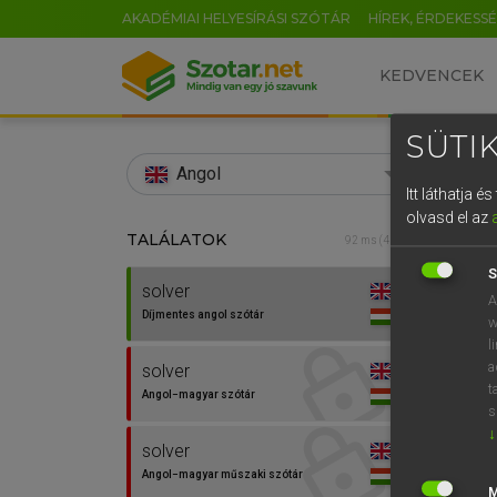
AKADÉMIAI HELYESÍRÁSI SZÓTÁR
HÍREK, ÉRDEKESS
KEDVENCEK
SÜTIK
search
Angol
Itt láthatja 
EN
olvasd el az
TALÁLATOK
Díjm
92 ms (4 db)
0
S
solver
solver
A
Díjmentes angol szótár
w
l
a
solver
⚲ solv
t
Angol−magyar szótár
s
↓
solver
Angol−magyar műszaki szótár