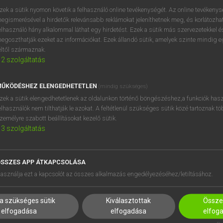
zek a sütik nyomon követik a felhasználó online tevékenységét. Az online tevékeny
egismerésével a hirdetők relevánsabb reklámokat jeleníthetnek meg, és korlátozhat
elhasználó hány alkalommal láthat egy hirdetést. Ezek a sütik más szervezetekkel és
egoszthatják ezeket az információkat. Ezek állandó sütik, amelyek szinte mindig 
éltől származnak.
2
szolgáltatás
ŰKÖDÉSHEZ ELENGEDHETETLEN
(mindig szükséges)
zek a sütik elengedhetetlenek az oldalunkon történő böngészéshez,a funkciók hasz
elhasználók nem tilthatják le azokat. A feltétlenül szükséges sütik közé tartoznak t
zemélyre szabott beállításokat kezelő sütik.
3
szolgáltatás
SSZES APP ÁTKAPCSOLÁSA
HASZNÁLÓKNAK
SÚGÓ
asználja ezt a kapcsolót az összes alkalmazás engedélyezéséhez/letiltásához.
K
RÓLUNK
NTÉZMÉNYEKNEK
ELÉRHETŐSÉG
a szükséges sütik
Kiválasztottak
Összes
MEGOLDÁSOK
SÜTI BEÁLLÍTÁSOK
elfogadása
elfogadása
elfog