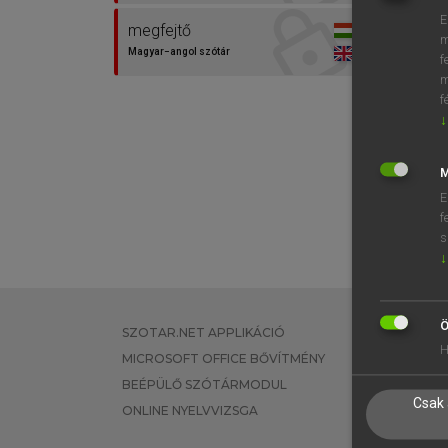
E
megfejtő
m
Magyar−angol szótár
f
m
f
↓
M
E
f
s
↓
Ö
SZOTAR.NET APPLIKÁCIÓ
EGYÉNI FEL
H
MICROSOFT OFFICE BŐVÍTMÉNY
TANULÓKNA
BEÉPÜLŐ SZÓTÁRMODUL
OKTATÁSI I
Csak 
ONLINE NYELVVIZSGA
VÁLLALATI 