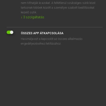
nem tilthatják le azokat. A feltétlenül szükséges sütik közé
sólya
tartoznak többek között a személyre szabott beállításokat
kezelő sütik.
sólyapálya
↓
3
szolgáltatás
ÖSSZES APP ÁTKAPCSOLÁSA
Használja ezt a kapcsolót az összes alkalmazás
SZOTAR.NET APPLIKÁCIÓ
engedélyezéséhez/letiltásához.
MICROSOFT OFFICE BŐVÍTMÉNY
BEÉPÜLŐ SZÓTÁRMODUL
ONLINE NYELVVIZSGA
EGYÉNI FELHASZNÁLÓKNAK
TANULÓKNAK
OKTATÁSI INTÉZMÉNYEKNEK
VÁLLALATI MEGOLDÁSOK
SÚGÓ