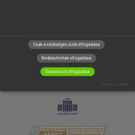
RÓLUNK
ELÉRHETŐSÉG
SÜTI BEÁLLÍTÁSOK
IRATKOZZ FEL HÍRLEVELÜNKRE!
Csak a szükséges sütik elfogadása
Kiválasztottak elfogadása
Összes süti elfogadása
Powered by Klaro!
LICENCSZERZŐDÉS
ADATVÉDELEM