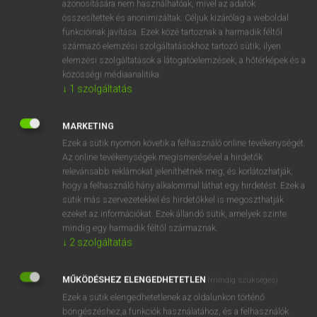
oldható
azonosítására nem használhatóak, mivel az adatok
összesítettek és anonimizáltak. Céljuk kizárólag a weboldal
fn
oldószer
funkcióinak javítása. Ezek közé tartoznak a harmadik féltől
származó elemzési szolgáltatásokhoz tartozó sütik; ilyen
elemzési szolgáltatások a látogatóelemzések, a hőtérképek és a
közösségi médiaanalitika.
⚲ solvent
keresése szótárainkban
↓
1
szolgáltatás
MARKETING
Ezek a sütik nyomon követik a felhasználó online tevékenységét.
DÍJMENTES ANGOL SZÓTÁR
Az online tevékenységek megismerésével a hirdetők
relevánsabb reklámokat jeleníthetnek meg, és korlátozhatják,
solution
hogy a felhasználó hány alkalommal láthat egy hirdetést. Ezek a
solvate
sütik más szervezetekkel és hirdetőkkel is megoszthatják
ezeket az információkat. Ezek állandó sütik, amelyek szinte
solve
mindig egy harmadik féltől származnak.
↓
2
szolgáltatás
solvency
solvent
MŰKÖDÉSHEZ ELENGEDHETETLEN
(mindig szükséges)
solvent abuse
Ezek a sütik elengedhetetlenek az oldalunkon történő
solver
böngészéshez,a funkciók használatához, és a felhasználók