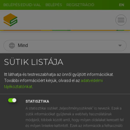
BELÉPÉS EDUID-VAL
BELÉPÉS
REGISZTRÁCIÓ
EN
menu
language
Mind
search
SÜTIK LISTÁJA
GR
KERESÉS
Itt láthatja és testreszabhatja az önről gyűjtött információkat.
5
6
7
8
9
ö
ü
ó
További információért kérjük, olvasd el az
adatvédelmi
tájékoztatónkat
.
r
t
z
u
i
o
p
ő
ú
Díjmentes angol szótár
STATISZTIKA
g
h
j
k
l
é
á
ű
Ω
mn
solvent
fizetőképes
A statisztikai sütiket „teljesítménysütiknek” is nevezik. Ezek a
sütik információkat gyűjtenek a webhely használatának
v
b
n
m
,
.
-
AltGr
oldóképes
módjáról, többek között arról, hogy milyen oldalakat keresett fel
hitelképes
és milyen linkekre kattintott. Ezek az információk a felhasználó