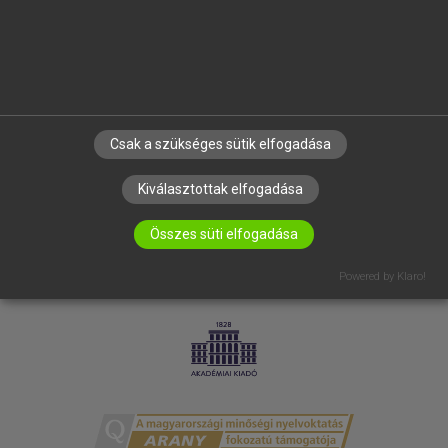
RÓLUNK
ELÉRHETŐSÉG
SÜTI BEÁLLÍTÁSOK
IRATKOZZ FEL HÍRLEVELÜNKRE!
Csak a szükséges sütik elfogadása
Kiválasztottak elfogadása
Összes süti elfogadása
Powered by Klaro!
LICENCSZERZŐDÉS
ADATVÉDELEM