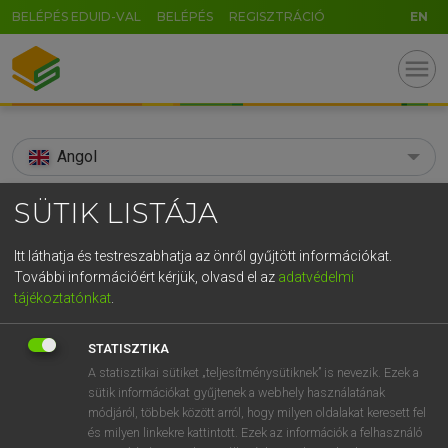
BELÉPÉS EDUID-VAL
BELÉPÉS
REGISZTRÁCIÓ
EN
menu
Angol
search
SÜTIK LISTÁJA
GR
KERESÉS
Itt láthatja és testreszabhatja az önről gyűjtött információkat.
5
6
7
8
9
ö
ü
ó
További információért kérjük, olvasd el az
adatvédelmi
TALÁLATOK
104 ms (24 db)
tájékoztatónkat
.
r
t
z
u
i
o
p
ő
ú
solderer
solderer
STATISZTIKA
g
h
j
k
l
é
á
ű
Ω
Díjmentes angol szótár
Angol−magyar műszaki szótár
A statisztikai sütiket „teljesítménysütiknek” is nevezik. Ezek a
sütik információkat gyűjtenek a webhely használatának
v
b
n
m
,
.
-
AltGr
módjáról, többek között arról, hogy milyen oldalakat keresett fel
Díjmentes angol szótár
arrow_forward_ios
és milyen linkekre kattintott. Ezek az információk a felhasználó