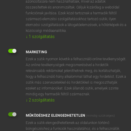
azonosítására nem használhatóak, mivel az adatok
összesítettek és anonimizáltak. Céljuk kizárólag a weboldal
fn
solderer
forrasztó(munkás)
funkcióinak javítása. Ezek közé tartoznak a harmadik féltől
származó elemzési szolgáltatásokhoz tartozó sütik; ilyen
elemzési szolgáltatások a látogatóelemzések, a hőtérképek és a
⚲ solderer
keresése szótárainkban
közösségi médiaanalitika.
↓
1
szolgáltatás
MARKETING
Ezek a sütik nyomon követik a felhasználó online tevékenységét.
DÍJMENTES ANGOL SZÓTÁR
Az online tevékenységek megismerésével a hirdetők
relevánsabb reklámokat jeleníthetnek meg, és korlátozhatják,
solar-powered
hogy a felhasználó hány alkalommal láthat egy hirdetést. Ezek a
solar system
sütik más szervezetekkel és hirdetőkkel is megoszthatják
ezeket az információkat. Ezek állandó sütik, amelyek szinte
solatium
mindig egy harmadik féltől származnak.
solder
↓
2
szolgáltatás
solderer
MŰKÖDÉSHEZ ELENGEDHETETLEN
(mindig szükséges)
soldering
Ezek a sütik elengedhetetlenek az oldalunkon történő
soldering iron
böngészéshez,a funkciók használatához, és a felhasználók