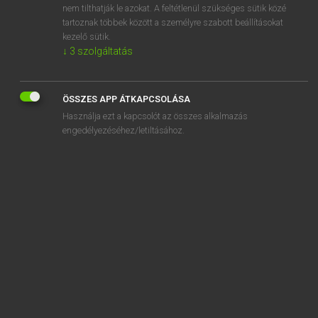
nem tilthatják le azokat. A feltétlenül szükséges sütik közé
soldier
tartoznak többek között a személyre szabott beállításokat
soldier ant
kezelő sütik.
↓
3
szolgáltatás
ÖSSZES APP ÁTKAPCSOLÁSA
SZOTAR.NET APPLIKÁCIÓ
Használja ezt a kapcsolót az összes alkalmazás
engedélyezéséhez/letiltásához.
MICROSOFT OFFICE BŐVÍTMÉNY
BEÉPÜLŐ SZÓTÁRMODUL
ONLINE NYELVVIZSGA
EGYÉNI FELHASZNÁLÓKNAK
TANULÓKNAK
OKTATÁSI INTÉZMÉNYEKNEK
VÁLLALATI MEGOLDÁSOK
SÚGÓ