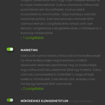
módjáról, többek között arról, hogy milyen oldalakat keresett fel
és milyen linkekre kattintott. Ezek az információk a felhasználó
VAN ELŐFIZETÉSED?
azonosítására nem használhatóak, mivel az adatok
összesítettek és anonimizáltak. Céljuk kizárólag a weboldal
Van előfizetésem a teljes szócikk megtekintéséhez.
funkcióinak javítása. Ezek közé tartoznak a harmadik féltől
származó elemzési szolgáltatásokhoz tartozó sütik; ilyen
BELÉPÉS
elemzési szolgáltatások a látogatóelemzések, a hőtérképek és a
közösségi médiaanalitika.
↓
1
szolgáltatás
MARKETING
Ezek a sütik nyomon követik a felhasználó online tevékenységét.
Az online tevékenységek megismerésével a hirdetők
NINCS ELŐFIZETÉSED?
relevánsabb reklámokat jeleníthetnek meg, és korlátozhatják,
Nincs regisztrációm és előfizetésem. A szótár 2 órás,
hogy a felhasználó hány alkalommal láthat egy hirdetést. Ezek a
díjmentes próbaverziójának elindításához regisztrálok és
sütik más szervezetekkel és hirdetőkkel is megoszthatják
belépek
.
ezeket az információkat. Ezek állandó sütik, amelyek szinte
mindig egy harmadik féltől származnak.
↓
2
szolgáltatás
REGISZTRÁCIÓ
MŰKÖDÉSHEZ ELENGEDHETETLEN
(mindig szükséges)