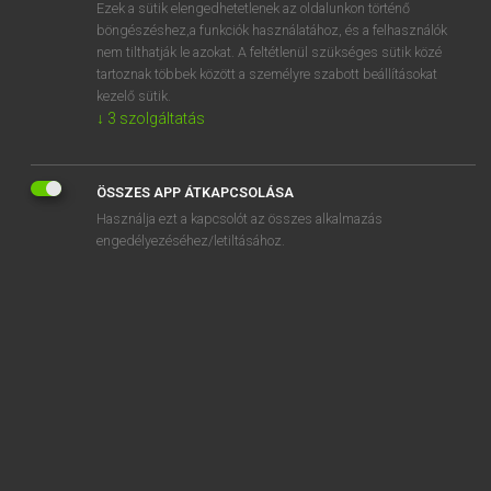
Ezek a sütik elengedhetetlenek az oldalunkon történő
böngészéshez,a funkciók használatához, és a felhasználók
nem tilthatják le azokat. A feltétlenül szükséges sütik közé
Magay Tamás
tartoznak többek között a személyre szabott beállításokat
MAGYAR−ANGOL SZÓTÁR
kezelő sütik.
↓
3
szolgáltatás
Kapcsolódó anyagok
összefonnyad
ÖSSZES APP ÁTKAPCSOLÁSA
összeforgat
Használja ezt a kapcsolót az összes alkalmazás
összeforr
engedélyezéséhez/letiltásához.
összeforrad
összeforraszt
összeforrottság
összefőz
összefut
összefügg