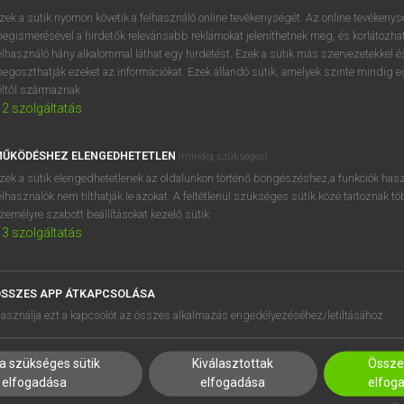
zek a sütik nyomon követik a felhasználó online tevékenységét. Az online tevékeny
egismerésével a hirdetők relevánsabb reklámokat jeleníthetnek meg, és korlátozhat
elhasználó hány alkalommal láthat egy hirdetést. Ezek a sütik más szervezetekkel és
egoszthatják ezeket az információkat. Ezek állandó sütik, amelyek szinte mindig 
éltől származnak.
2
szolgáltatás
ŰKÖDÉSHEZ ELENGEDHETETLEN
(mindig szükséges)
zek a sütik elengedhetetlenek az oldalunkon történő böngészéshez,a funkciók hasz
elhasználók nem tilthatják le azokat. A feltétlenül szükséges sütik közé tartoznak t
zemélyre szabott beállításokat kezelő sütik.
3
szolgáltatás
SSZES APP ÁTKAPCSOLÁSA
HASZNÁLÓKNAK
SÚGÓ
asználja ezt a kapcsolót az összes alkalmazás engedélyezéséhez/letiltásához.
K
RÓLUNK
NTÉZMÉNYEKNEK
ELÉRHETŐSÉG
a szükséges sütik
Kiválasztottak
Összes
MEGOLDÁSOK
SÜTI BEÁLLÍTÁSOK
elfogadása
elfogadása
elfog