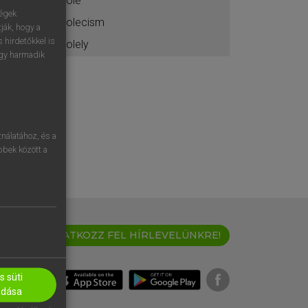
sólé
ségek
solecism
ják, hogy a
 hirdetőkkel is
solely
egy harmadik
nálatához, és a
öbbek között a
IRATKOZZ FEL HÍRLEVELÜNKRE!
 süti
adása