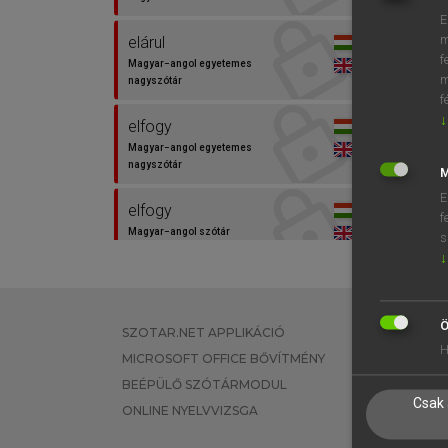
E
m
elárul
f
Magyar−angol egyetemes
m
nagyszótár
f
↓
elfogy
Magyar−angol egyetemes
nagyszótár
M
E
elfogy
f
Magyar−angol szótár
s
↓
elkel
Magyar−angol egyetemes
nagyszótár
Ö
SZOTAR.NET APPLIKÁCIÓ
EGYÉNI FEL
H
MICROSOFT OFFICE BŐVÍTMÉNY
TANULÓKNA
elkel
BEÉPÜLŐ SZÓTÁRMODUL
OKTATÁSI I
Magyar−angol szótár
Csak 
ONLINE NYELVVIZSGA
VÁLLALATI 
elővétel