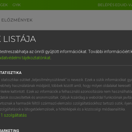
ÉGEK
GYIK
BELÉPÉS EDUID-V
ELŐZMÉNYEK
 LISTÁJA
és testreszabhatja az önről gyűjtött információkat.
További információért k
HU
DE
CN
FR
ES
IT
NL
RU
GR
adatvédelmi tájékoztatónkat
.
entes angol szótár
1
2
3
4
5
6
7
8
9
TATISZTIKA
mn
out
telt ház előtt játszott/előadott
q
w
e
r
t
z
u
i
 statisztikai sütiket „teljesítménysütiknek” is nevezik. Ezek a sütik információkat gy
minden jegy elkelt
ebhely használatának módjáról, többek között arról, hogy milyen oldalakat keresett 
a
s
d
f
g
h
j
k
l
é
inkekre kattintott. Ezek az információk a felhasználó azonosítására nem használható
datok összesítettek és anonimizáltak. Céljuk kizárólag a weboldal funkcióinak javít
í
y
x
c
v
b
n
m
,
.
artoznak a harmadik féltől származó elemzési szolgáltatásokhoz tartozó sütik; ilye
-out
keresése szótárainkban
zolgáltatások a látogatóelemzések, a hőtérképek és a közösségi médiaanalitika.
1
szolgáltatás
MARKETING