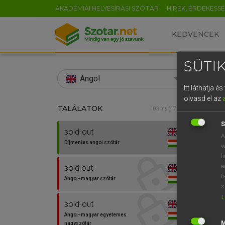
AKADÉMIAI HELYESÍRÁSI SZÓTÁR
HÍREK, ÉRDEKESS
KEDVENCEK
SÜTIK
search
Angol
Itt láthatja 
EN
olvasd el az
TALÁLATOK
Díjm
103 ms (17 db)
0
S
sold-out
sold-
A
Díjmentes angol szótár
w
l
a
sold out
t
Angol−magyar szótár
⚲ sold
s
↓
sold-out
Angol−magyar egyetemes
nagyszótár