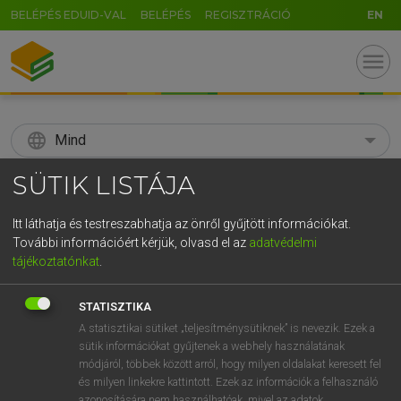
BELÉPÉS EDUID-VAL
BELÉPÉS
REGISZTRÁCIÓ
EN
menu
language
Mind
SÜTIK LISTÁJA
search
GR
KERESÉS
Itt láthatja és testreszabhatja az önről gyűjtött információkat.
További információért kérjük, olvasd el az
adatvédelmi
5
6
7
8
9
ö
ü
ó
tájékoztatónkat
.
r
t
z
u
i
o
p
ő
ú
Díjmentes angol szótár
STATISZTIKA
g
h
j
k
l
é
á
ű
Ω
A statisztikai sütiket „teljesítménysütiknek” is nevezik. Ezek a
fn
soldiering
katonáskodás
sütik információkat gyűjtenek a webhely használatának
v
b
n
m
,
.
-
AltGr
katonaélet
módjáról, többek között arról, hogy milyen oldalakat keresett fel
→
ige
(Infinitive)
soldier
és milyen linkekre kattintott. Ezek az információk a felhasználó
azonosítására nem használhatóak, mivel az adatok