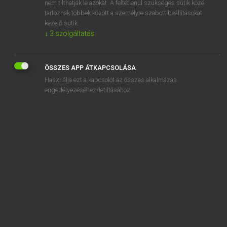
nem tilthatják le azokat. A feltétlenül szükséges sütik közé
tartoznak többek között a személyre szabott beállításokat
kezelő sütik.
↓
3
szolgáltatás
SZOTAR.NET APPLIKÁCIÓ
ÖSSZES APP ÁTKAPCSOLÁSA
MICROSOFT OFFICE BŐVÍTMÉNY
Használja ezt a kapcsolót az összes alkalmazás
BEÉPÜLŐ SZÓTÁRMODUL
engedélyezéséhez/letiltásához.
ONLINE NYELVVIZSGA
EGYÉNI FELHASZNÁLÓKNAK
TANULÓKNAK
OKTATÁSI INTÉZMÉNYEKNEK
VÁLLALATI MEGOLDÁSOK
SÚGÓ
RÓLUNK
ELÉRHETŐSÉG