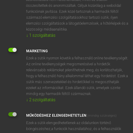
összesítettek és anonimizáltak. Céljuk kizárólag a weboldal
funkcióinak javítása. Ezek közé tartoznak a harmadik féltől
⚲ soldiering
keresése szótárainkban
származó elemzési szolgáltatásokhoz tartozó sütik; ilyen
elemzési szolgáltatások a látogatóelemzések, a hőtérképek és a
közösségi médiaanalitika.
↓
1
szolgáltatás
DÍJMENTES ANGOL SZÓTÁR
MARKETING
soldering iron
Ezek a sütik nyomon követik a felhasználó online tevékenységét.
Az online tevékenységek megismerésével a hirdetők
soldier
relevánsabb reklámokat jeleníthetnek meg, és korlátozhatják,
soldier ant
hogy a felhasználó hány alkalommal láthat egy hirdetést. Ezek a
sütik más szervezetekkel és hirdetőkkel is megoszthatják
soldier crab
ezeket az információkat. Ezek állandó sütik, amelyek szinte
soldiering
mindig egy harmadik féltől származnak.
↓
2
szolgáltatás
soldierly
soldiery
MŰKÖDÉSHEZ ELENGEDHETETLEN
(mindig szükséges)
sold-out
Ezek a sütik elengedhetetlenek az oldalunkon történő
böngészéshez,a funkciók használatához, és a felhasználók
sole