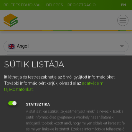
BELÉPÉS EDUID-VAL
BELÉPÉS
REGISZTRÁCIÓ
EN
menu
Angol
search
SÜTIK LISTÁJA
GR
KERESÉS
Itt láthatja és testreszabhatja az önről gyűjtött információkat.
5
6
7
8
9
ö
ü
ó
További információért kérjük, olvasd el az
adatvédelmi
TALÁLATOK
87 ms (9 db)
tájékoztatónkat
.
r
t
z
u
i
o
p
ő
ú
snugly
snugly
g
h
j
k
l
é
á
ű
Ω
STATISZTIKA
Díjmentes angol szótár
Angol−magyar egyetemes nagyszótár
A statisztikai sütiket „teljesítménysütiknek” is nevezik. Ezek a
v
b
n
m
,
.
-
AltGr
sütik információkat gyűjtenek a webhely használatának
módjáról, többek között arról, hogy milyen oldalakat keresett fel
Díjmentes angol szótár
arrow_forward_ios
és milyen linkekre kattintott. Ezek az információk a felhasználó