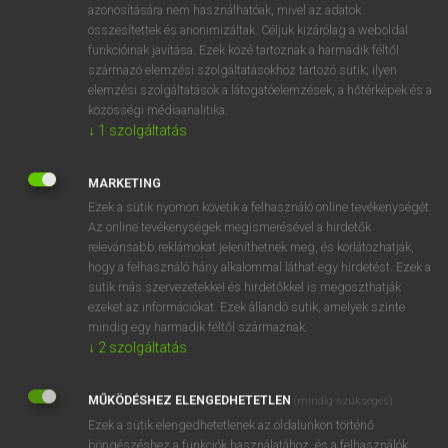
azonosítására nem használhatóak, mivel az adatok
hsz
snugly
kényelmesen
összesítettek és anonimizáltak. Céljuk kizárólag a weboldal
funkcióinak javítása. Ezek közé tartoznak a harmadik féltől
biztonságosan
származó elemzési szolgáltatásokhoz tartozó sütik; ilyen
kis helyre
elemzési szolgáltatások a látogatóelemzések, a hőtérképek és a
közösségi médiaanalitika.
↓
1
szolgáltatás
⚲ snugly
keresése szótárainkban
MARKETING
Ezek a sütik nyomon követik a felhasználó online tevékenységét.
Az online tevékenységek megismerésével a hirdetők
relevánsabb reklámokat jeleníthetnek meg, és korlátozhatják,
DÍJMENTES ANGOL SZÓTÁR
hogy a felhasználó hány alkalommal láthat egy hirdetést. Ezek a
sütik más szervezetekkel és hirdetőkkel is megoszthatják
snuffy
ezeket az információkat. Ezek állandó sütik, amelyek szinte
mindig egy harmadik féltől származnak.
snug
↓
2
szolgáltatás
snuggery
snuggle
MŰKÖDÉSHEZ ELENGEDHETETLEN
(mindig szükséges)
Ezek a sütik elengedhetetlenek az oldalunkon történő
snugly
böngészéshez,a funkciók használatához, és a felhasználók