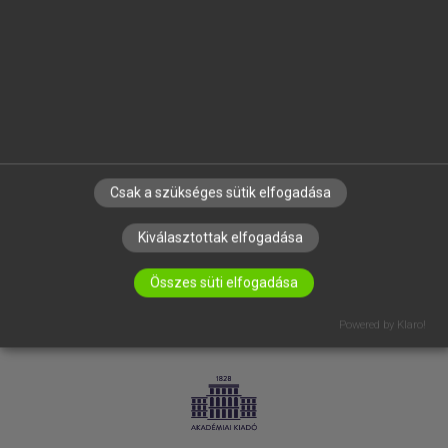
SÚGÓ
RÓLUNK
ELÉRHETŐSÉG
SÜTI BEÁLLÍTÁSOK
IRATKOZZ FEL HÍRLEVELÜNKRE!
Csak a szükséges sütik elfogadása
Kiválasztottak elfogadása
Összes süti elfogadása
Powered by Klaro!
LICENCSZERZŐDÉS
ADATVÉDELEM