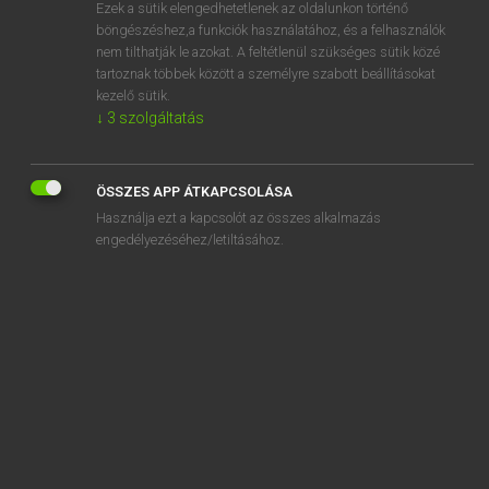
Ezek a sütik elengedhetetlenek az oldalunkon történő
böngészéshez,a funkciók használatához, és a felhasználók
nem tilthatják le azokat. A feltétlenül szükséges sütik közé
Magay Tamás
tartoznak többek között a személyre szabott beállításokat
ANGOL−MAGYAR SZÓTÁR
kezelő sütik.
↓
3
szolgáltatás
Kapcsolódó anyagok
snuff film
ÖSSZES APP ÁTKAPCSOLÁSA
snuffle
Használja ezt a kapcsolót az összes alkalmazás
snuff movie
engedélyezéséhez/letiltásához.
snuff out
snug
snuggle
snugly
snugness
so