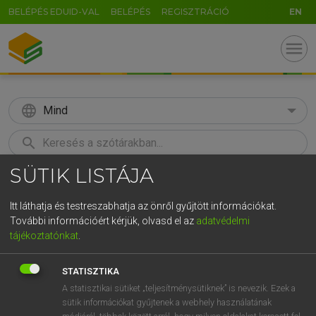
BELÉPÉS EDUID-VAL
BELÉPÉS
REGISZTRÁCIÓ
EN
menu
language
Mind
search
SÜTIK LISTÁJA
GR
KERESÉS
5
6
7
8
9
ö
ü
ó
Itt láthatja és testreszabhatja az önről gyűjtött információkat.
További információért kérjük, olvasd el az
adatvédelmi
r
t
z
u
i
o
p
ő
ú
MAGAY TAMÁS
tájékoztatónkat
.
Angol−magyar szótár
g
h
j
k
l
é
á
ű
Ω
STATISZTIKA
v
b
n
m
,
.
-
AltGr
A statisztikai sütiket „teljesítménysütiknek” is nevezik. Ezek a
sütik információkat gyűjtenek a webhely használatának