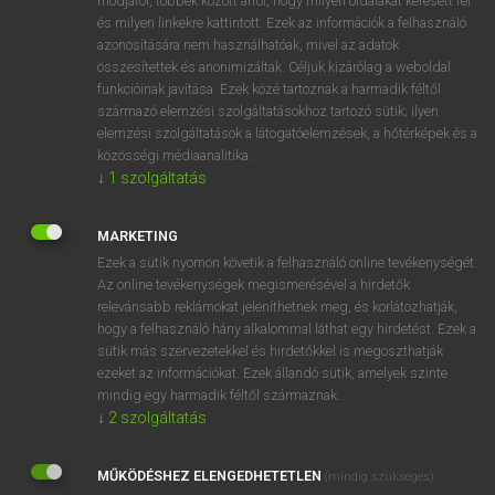
módjáról, többek között arról, hogy milyen oldalakat keresett fel
és milyen linkekre kattintott. Ezek az információk a felhasználó
VAN ELŐFIZETÉSED?
azonosítására nem használhatóak, mivel az adatok
összesítettek és anonimizáltak. Céljuk kizárólag a weboldal
Van előfizetésem a teljes szócikk megtekintéséhez.
funkcióinak javítása. Ezek közé tartoznak a harmadik féltől
származó elemzési szolgáltatásokhoz tartozó sütik; ilyen
BELÉPÉS
elemzési szolgáltatások a látogatóelemzések, a hőtérképek és a
közösségi médiaanalitika.
↓
1
szolgáltatás
MARKETING
Ezek a sütik nyomon követik a felhasználó online tevékenységét.
Az online tevékenységek megismerésével a hirdetők
NINCS ELŐFIZETÉSED?
relevánsabb reklámokat jeleníthetnek meg, és korlátozhatják,
Nincs regisztrációm és előfizetésem. A szótár 2 órás,
hogy a felhasználó hány alkalommal láthat egy hirdetést. Ezek a
díjmentes próbaverziójának elindításához regisztrálok és
sütik más szervezetekkel és hirdetőkkel is megoszthatják
belépek
.
ezeket az információkat. Ezek állandó sütik, amelyek szinte
mindig egy harmadik féltől származnak.
↓
2
szolgáltatás
REGISZTRÁCIÓ
MŰKÖDÉSHEZ ELENGEDHETETLEN
(mindig szükséges)