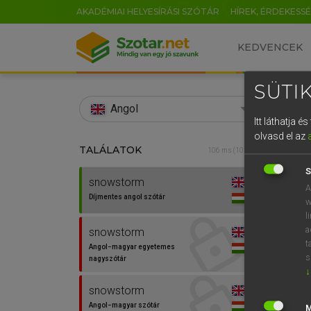
AKADÉMIAI HELYESÍRÁSI SZÓTÁR
HÍREK, ÉRDEKESS
KEDVENCEK
SÜTIK
search
Angol
Itt láthatja 
EN
olvasd el az
TALÁLATOK
Díjm
106 ms (10 db)
0
S
snowstorm
snows
A
Díjmentes angol szótár
w
l
a
snowstorm
⚲ sno
t
Angol−magyar egyetemes
s
nagyszótár
↓
snowstorm
Angol−magyar szótár