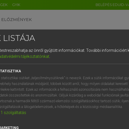
ÉGEK
GYIK
BELÉPÉS EDUID-V
ELŐZMÉNYEK
 LISTÁJA
és testreszabhatja az önről gyűjtött információkat.
További információért k
HU
DE
CN
FR
ES
IT
NL
RU
GR
adatvédelmi tájékoztatónkat
.
entes angol szótár
1
2
3
4
5
6
7
8
9
TATISZTIKA
fn
torm
hóvihar
q
w
e
r
t
z
u
i
 statisztikai sütiket „teljesítménysütiknek” is nevezik. Ezek a sütik információkat gy
ebhely használatának módjáról, többek között arról, hogy milyen oldalakat keresett 
a
s
d
f
g
h
j
k
l
é
inkekre kattintott. Ezek az információk a felhasználó azonosítására nem használható
datok összesítettek és anonimizáltak. Céljuk kizárólag a weboldal funkcióinak javít
wstorm
keresése szótárainkban
í
y
x
c
v
b
n
m
,
.
artoznak a harmadik féltől származó elemzési szolgáltatásokhoz tartozó sütik; ilye
zolgáltatások a látogatóelemzések, a hőtérképek és a közösségi médiaanalitika.
1
szolgáltatás
MARKETING