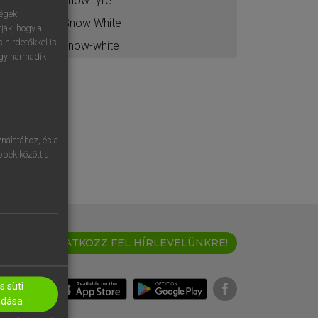
snow tyre
ségek
Snow White
ják, hogy a
 hirdetőkkel is
snow-white
egy harmadik
nálatához, és a
öbbek között a
IRATKOZZ FEL HÍRLEVELÜNKRE!
 süti
adása