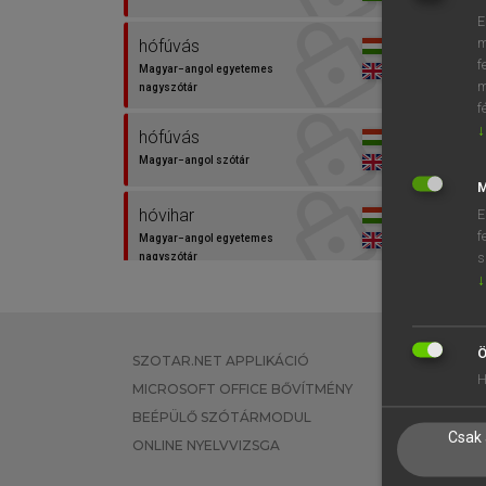
E
m
hófúvás
f
Magyar−angol egyetemes
m
nagyszótár
f
↓
hófúvás
Magyar−angol szótár
M
hóvihar
E
f
Magyar−angol egyetemes
s
nagyszótár
↓
hóvihar
Magyar−angol szótár
Ö
SZOTAR.NET APPLIKÁCIÓ
EGYÉNI FEL
H
hóvihar-figyelmeztetés
MICROSOFT OFFICE BŐVÍTMÉNY
TANULÓKNA
Magyar−angol egyetemes
BEÉPÜLŐ SZÓTÁRMODUL
OKTATÁSI I
nagyszótár
Csak 
ONLINE NYELVVIZSGA
VÁLLALATI 
menekül