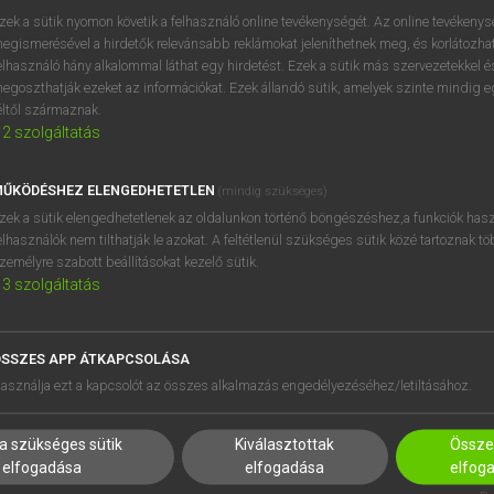
zek a sütik nyomon követik a felhasználó online tevékenységét. Az online tevékeny
egismerésével a hirdetők relevánsabb reklámokat jeleníthetnek meg, és korlátozhat
elhasználó hány alkalommal láthat egy hirdetést. Ezek a sütik más szervezetekkel és
egoszthatják ezeket az információkat. Ezek állandó sütik, amelyek szinte mindig 
éltől származnak.
2
szolgáltatás
ŰKÖDÉSHEZ ELENGEDHETETLEN
(mindig szükséges)
zek a sütik elengedhetetlenek az oldalunkon történő böngészéshez,a funkciók hasz
elhasználók nem tilthatják le azokat. A feltétlenül szükséges sütik közé tartoznak t
zemélyre szabott beállításokat kezelő sütik.
3
szolgáltatás
SSZES APP ÁTKAPCSOLÁSA
HASZNÁLÓKNAK
SÚGÓ
asználja ezt a kapcsolót az összes alkalmazás engedélyezéséhez/letiltásához.
K
RÓLUNK
NTÉZMÉNYEKNEK
ELÉRHETŐSÉG
a szükséges sütik
Kiválasztottak
Összes
MEGOLDÁSOK
SÜTI BEÁLLÍTÁSOK
elfogadása
elfogadása
elfog