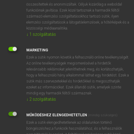
⚲ snowsuit
keresése szótárainkban
összesítettek és anonimizáltak. Céljuk kizárólag a weboldal
funkcióinak javítása. Ezek közé tartoznak a harmadik féltől
származó elemzési szolgáltatásokhoz tartozó sütik; ilyen
elemzési szolgáltatások a látogatóelemzések, a hőtérképek és a
közösségi médiaanalitika.
DÍJMENTES ANGOL SZÓTÁR
↓
1
szolgáltatás
snow-shovel
MARKETING
snow-slide
Ezek a sütik nyomon követik a felhasználó online tevékenységét.
snow-squall
Az online tevékenységek megismerésével a hirdetők
relevánsabb reklámokat jeleníthetnek meg, és korlátozhatják,
snowstorm
hogy a felhasználó hány alkalommal láthat egy hirdetést. Ezek a
snowsuit
sütik más szervezetekkel és hirdetőkkel is megoszthatják
ezeket az információkat. Ezek állandó sütik, amelyek szinte
snow tyre
mindig egy harmadik féltől származnak.
Snow White
↓
2
szolgáltatás
snow-white
MŰKÖDÉSHEZ ELENGEDHETETLEN
(mindig szükséges)
snowy
Ezek a sütik elengedhetetlenek az oldalunkon történő
böngészéshez,a funkciók használatához, és a felhasználók