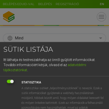
BELÉPÉS EDUID-VAL
BELÉPÉS
REGISZTRÁCIÓ
EN
menu
language
Mind
SÜTIK LISTÁJA
search
GR
Itt láthatja és testreszabhatja az önről gyűjtött információkat.
KERESÉS
További információért kérjük, olvasd el az
adatvédelmi
5
6
7
8
9
ö
ü
ó
tájékoztatónkat
.
r
t
z
u
i
o
p
ő
ú
Díjmentes angol szótár
STATISZTIKA
g
h
j
k
l
é
á
ű
Ω
A statisztikai sütiket „teljesítménysütiknek” is nevezik. Ezek a
fn
snowsuit
(téli orkán) kezeslábas
sütik információkat gyűjtenek a webhely használatának
v
b
n
m
,
.
-
AltGr
módjáról, többek között arról, hogy milyen oldalakat keresett fel
és milyen linkekre kattintott. Ezek az információk a felhasználó
azonosítására nem használhatóak, mivel az adatok