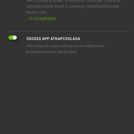
nem tilthatják le azokat. A feltétlenül szükséges sütik közé
tartoznak többek között a személyre szabott beállításokat
kezelő sütik.
SZOTAR.NET APPLIKÁCIÓ
↓
3
szolgáltatás
MICROSOFT OFFICE BŐVÍTMÉNY
BEÉPÜLŐ SZÓTÁRMODUL
ÖSSZES APP ÁTKAPCSOLÁSA
ONLINE NYELVVIZSGA
Használja ezt a kapcsolót az összes alkalmazás
engedélyezéséhez/letiltásához.
EGYÉNI FELHASZNÁLÓKNAK
TANULÓKNAK
OKTATÁSI INTÉZMÉNYEKNEK
VÁLLALATI MEGOLDÁSOK
SÚGÓ
RÓLUNK
ELÉRHETŐSÉG
SÜTI BEÁLLÍTÁSOK