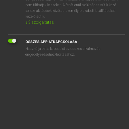
snap
nem tilthatják le azokat. A feltétlenül szükséges sütik közé
tartoznak többek között a személyre szabott beállításokat
snap at
kezelő sütik.
snap bean
↓
3
szolgáltatás
snap beetle
ÖSSZES APP ÁTKAPCSOLÁSA
Használja ezt a kapcsolót az összes alkalmazás
engedélyezéséhez/letiltásához.
SZOTAR.NET APPLIKÁCIÓ
MICROSOFT OFFICE BŐVÍTMÉNY
BEÉPÜLŐ SZÓTÁRMODUL
ONLINE NYELVVIZSGA
EGYÉNI FELHASZNÁLÓKNAK
TANULÓKNAK
OKTATÁSI INTÉZMÉNYEKNEK
VÁLLALATI MEGOLDÁSOK