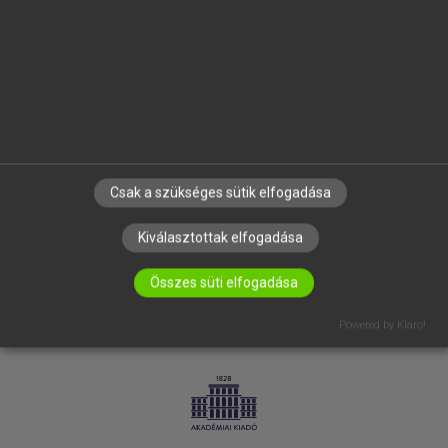
SÚGÓ
RÓLUNK
ELÉRHETŐSÉG
SÜTI BEÁLLÍTÁSOK
IRATKOZZ FEL HÍRLEVELÜNKRE!
Csak a szükséges sütik elfogadása
Kiválasztottak elfogadása
Összes süti elfogadása
Powered by Klaro!
LICENCSZERZŐDÉS
ADATVÉDELEM