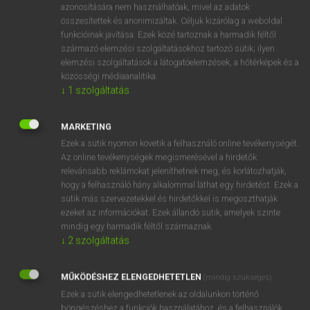
azonosítására nem használhatóak, mivel az adatok
mn
snaky
kígyószerű
összesítettek és anonimizáltak. Céljuk kizárólag a weboldal
funkcióinak javítása. Ezek közé tartoznak a harmadik féltől
kígyózó
származó elemzési szolgáltatásokhoz tartozó sütik; ilyen
kanyargó
elemzési szolgáltatások a látogatóelemzések, a hőtérképek és a
közösségi médiaanalitika.
↓
1
szolgáltatás
⚲ snaky
keresése szótárainkban
MARKETING
Ezek a sütik nyomon követik a felhasználó online tevékenységét.
Az online tevékenységek megismerésével a hirdetők
relevánsabb reklámokat jeleníthetnek meg, és korlátozhatják,
DÍJMENTES ANGOL SZÓTÁR
hogy a felhasználó hány alkalommal láthat egy hirdetést. Ezek a
sütik más szervezetekkel és hirdetőkkel is megoszthatják
snake-oil
ezeket az információkat. Ezek állandó sütik, amelyek szinte
mindig egy harmadik féltől származnak.
snakepit
↓
2
szolgáltatás
snakeroot
snakeskin
MŰKÖDÉSHEZ ELENGEDHETETLEN
(mindig szükséges)
Ezek a sütik elengedhetetlenek az oldalunkon történő
snaky
böngészéshez,a funkciók használatához, és a felhasználók