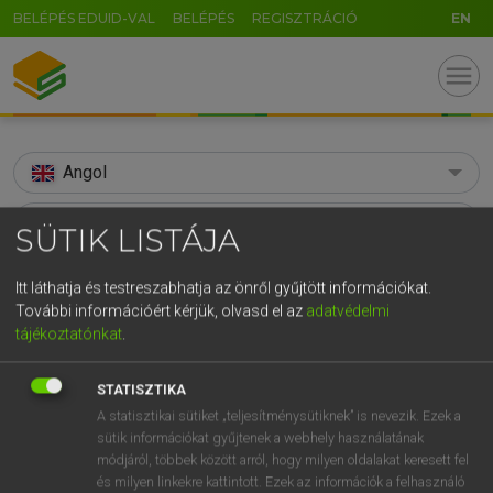
BELÉPÉS EDUID-VAL
BELÉPÉS
REGISZTRÁCIÓ
EN
menu
Angol
search
SÜTIK LISTÁJA
GR
KERESÉS
Itt láthatja és testreszabhatja az önről gyűjtött információkat.
5
6
7
8
9
ö
ü
ó
További információért kérjük, olvasd el az
adatvédelmi
TALÁLATOK
97 ms (3 db)
tájékoztatónkat
.
r
t
z
u
i
o
p
ő
ú
snaky
snaky
g
h
j
k
l
é
á
ű
Ω
STATISZTIKA
Díjmentes angol szótár
Angol−magyar egyetemes nagyszótár
A statisztikai sütiket „teljesítménysütiknek” is nevezik. Ezek a
v
b
n
m
,
.
-
AltGr
sütik információkat gyűjtenek a webhely használatának
módjáról, többek között arról, hogy milyen oldalakat keresett fel
Díjmentes angol szótár
arrow_forward_ios
és milyen linkekre kattintott. Ezek az információk a felhasználó