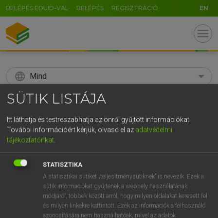
BELÉPÉS EDUID-VAL
BELÉPÉS
REGISZTRÁCIÓ
EN
menu
language
Mind
SÜTIK LISTÁJA
search
GR
Itt láthatja és testreszabhatja az önről gyűjtött információkat.
KERESÉS
További információért kérjük, olvasd el az
adatvédelmi
5
6
7
8
9
ö
ü
ó
tájékoztatónkat
.
r
t
z
u
i
o
p
ő
ú
Díjmentes angol szótár
STATISZTIKA
g
h
j
k
l
é
á
ű
Ω
A statisztikai sütiket „teljesítménysütiknek” is nevezik. Ezek a
fn
/
mn
snakeskin
kígyóbőr
sütik információkat gyűjtenek a webhely használatának
v
b
n
m
,
.
-
AltGr
módjáról, többek között arról, hogy milyen oldalakat keresett fel
és milyen linkekre kattintott. Ezek az információk a felhasználó
azonosítására nem használhatóak, mivel az adatok