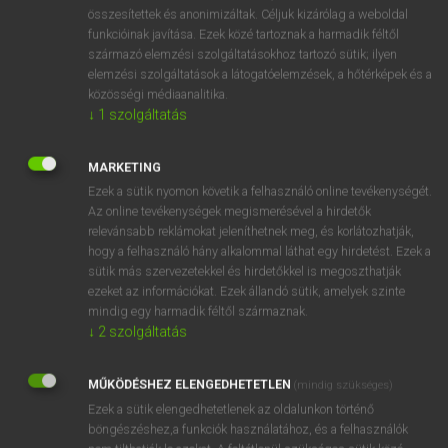
⚲ snakeskin
keresése szótárainkban
összesítettek és anonimizáltak. Céljuk kizárólag a weboldal
funkcióinak javítása. Ezek közé tartoznak a harmadik féltől
származó elemzési szolgáltatásokhoz tartozó sütik; ilyen
elemzési szolgáltatások a látogatóelemzések, a hőtérképek és a
közösségi médiaanalitika.
DÍJMENTES ANGOL SZÓTÁR
↓
1
szolgáltatás
snake-juice
MARKETING
snake-oil
Ezek a sütik nyomon követik a felhasználó online tevékenységét.
snakepit
Az online tevékenységek megismerésével a hirdetők
relevánsabb reklámokat jeleníthetnek meg, és korlátozhatják,
snakeroot
hogy a felhasználó hány alkalommal láthat egy hirdetést. Ezek a
snakeskin
sütik más szervezetekkel és hirdetőkkel is megoszthatják
ezeket az információkat. Ezek állandó sütik, amelyek szinte
snaky
mindig egy harmadik féltől származnak.
snap
↓
2
szolgáltatás
snap at
MŰKÖDÉSHEZ ELENGEDHETETLEN
(mindig szükséges)
snap bean
Ezek a sütik elengedhetetlenek az oldalunkon történő
böngészéshez,a funkciók használatához, és a felhasználók