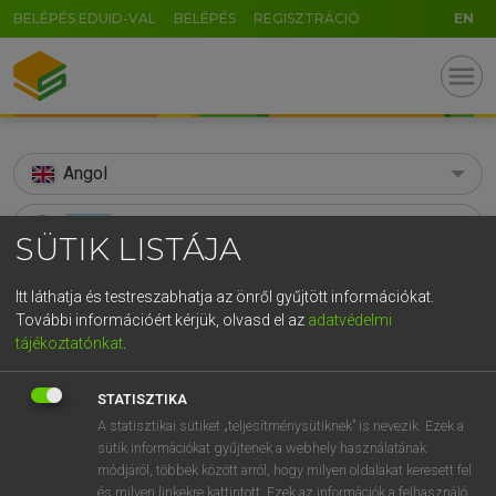
BELÉPÉS EDUID-VAL
BELÉPÉS
REGISZTRÁCIÓ
EN
menu
Angol
search
SÜTIK LISTÁJA
GR
KERESÉS
Itt láthatja és testreszabhatja az önről gyűjtött információkat.
5
6
7
8
9
ö
ü
ó
További információért kérjük, olvasd el az
adatvédelmi
TALÁLATOK
65 ms (6 db)
tájékoztatónkat
.
r
t
z
u
i
o
p
ő
ú
kinyal
kinyal
g
h
j
k
l
é
á
ű
Ω
STATISZTIKA
Díjmentes angol szótár
Magyar−angol egyetemes nagyszótár
A statisztikai sütiket „teljesítménysütiknek” is nevezik. Ezek a
v
b
n
m
,
.
-
AltGr
sütik információkat gyűjtenek a webhely használatának
módjáról, többek között arról, hogy milyen oldalakat keresett fel
Díjmentes angol szótár
arrow_forward_ios
és milyen linkekre kattintott. Ezek az információk a felhasználó