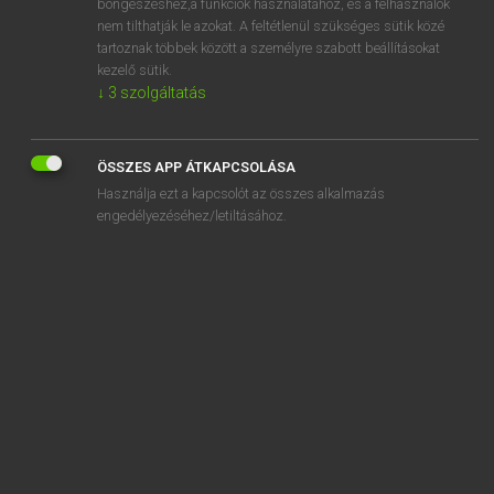
böngészéshez,a funkciók használatához, és a felhasználók
kinyilatkoztatás
nem tilthatják le azokat. A feltétlenül szükséges sütik közé
tartoznak többek között a személyre szabott beállításokat
kinyílik
kezelő sütik.
↓
3
szolgáltatás
„
kinyal
” szó hasonló kifejezései:
MEGNYAL
NYAL
FELNYAL
ÖSSZES APP ÁTKAPCSOLÁSA
TÚL APRÓLÉKOSAN KIDOLGOZ
LENYAL
Használja ezt a kapcsolót az összes alkalmazás
engedélyezéséhez/letiltásához.
SZOTAR.NET APPLIKÁCIÓ
MICROSOFT OFFICE BŐVÍTMÉNY
BEÉPÜLŐ SZÓTÁRMODUL
ONLINE NYELVVIZSGA
EGYÉNI FELHASZNÁLÓKNAK
TANULÓKNAK