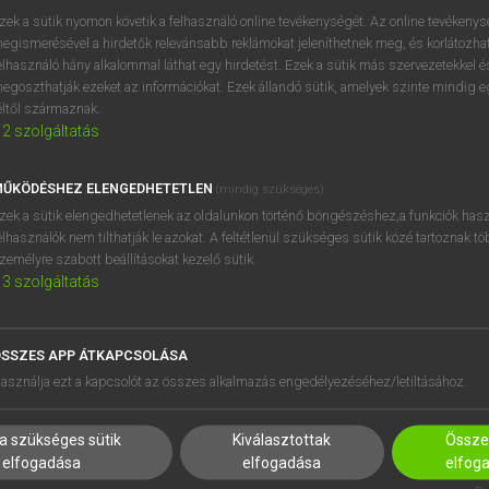
zek a sütik nyomon követik a felhasználó online tevékenységét. Az online tevékeny
egismerésével a hirdetők relevánsabb reklámokat jeleníthetnek meg, és korlátozhat
elhasználó hány alkalommal láthat egy hirdetést. Ezek a sütik más szervezetekkel és
egoszthatják ezeket az információkat. Ezek állandó sütik, amelyek szinte mindig 
éltől származnak.
2
szolgáltatás
ŰKÖDÉSHEZ ELENGEDHETETLEN
(mindig szükséges)
zek a sütik elengedhetetlenek az oldalunkon történő böngészéshez,a funkciók hasz
elhasználók nem tilthatják le azokat. A feltétlenül szükséges sütik közé tartoznak t
zemélyre szabott beállításokat kezelő sütik.
3
szolgáltatás
SSZES APP ÁTKAPCSOLÁSA
HASZNÁLÓKNAK
SÚGÓ
asználja ezt a kapcsolót az összes alkalmazás engedélyezéséhez/letiltásához.
K
RÓLUNK
NTÉZMÉNYEKNEK
ELÉRHETŐSÉG
a szükséges sütik
Kiválasztottak
Összes
MEGOLDÁSOK
SÜTI BEÁLLÍTÁSOK
elfogadása
elfogadása
elfog