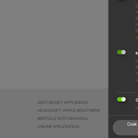
E
m
f
m
f
↓
M
E
f
s
↓
Ö
SZOTAR.NET APPLIKÁCIÓ
EGYÉNI FEL
H
MICROSOFT OFFICE BŐVÍTMÉNY
TANULÓKNA
BEÉPÜLŐ SZÓTÁRMODUL
OKTATÁSI I
Csak 
ONLINE NYELVVIZSGA
VÁLLALATI 