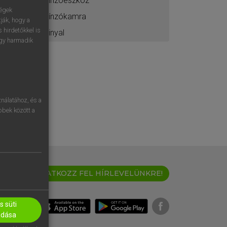
kínzóeszköz
ségek
kínzókamra
ják, hogy a
 hirdetőkkel is
kinyal
egy harmadik
nálatához, és a
öbbek között a
IRATKOZZ FEL HÍRLEVELÜNKRE!
 süti
adása