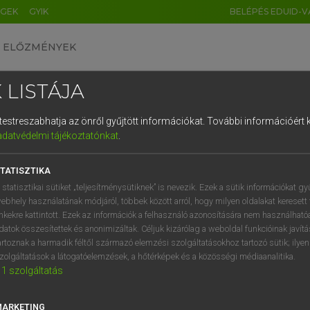
ÉGEK
GYIK
BELÉPÉS EDUID-V
ELŐZMÉNYEK
 LISTÁJA
és testreszabhatja az önről gyűjtött információkat.
További információért k
HU
DE
CN
FR
ES
IT
NL
RU
GR
adatvédelmi tájékoztatónkat
.
entes angol szótár
1
2
3
4
5
6
7
8
9
TATISZTIKA
fn
torturing
q
w
e
r
t
z
u
i
 statisztikai sütiket „teljesítménysütiknek” is nevezik. Ezek a sütik információkat gy
torture
ebhely használatának módjáról, többek között arról, hogy milyen oldalakat keresett 
a
s
d
f
g
h
j
k
l
é
inkekre kattintott. Ezek az információk a felhasználó azonosítására nem használható
excruciation
datok összesítettek és anonimizáltak. Céljuk kizárólag a weboldal funkcióinak javít
teasing
í
y
x
c
v
b
n
m
,
.
artoznak a harmadik féltől származó elemzési szolgáltatásokhoz tartozó sütik; ilye
zolgáltatások a látogatóelemzések, a hőtérképek és a közösségi médiaanalitika.
1
szolgáltatás
ás
keresése szótárainkban
MARKETING