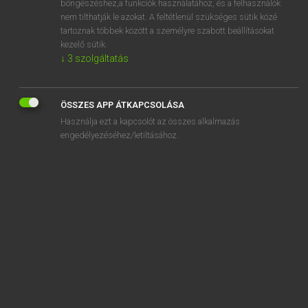
böngészéshez,a funkciók használatához, és a felhasználók
nem tilthatják le azokat. A feltétlenül szükséges sütik közé
bunion
tartoznak többek között a személyre szabott beállításokat
bunk
kezelő sütik.
↓
3
szolgáltatás
bunk bed
bunker
ÖSSZES APP ÁTKAPCSOLÁSA
bunker
Használja ezt a kapcsolót az összes alkalmazás
bunkhouse
engedélyezéséhez/letiltásához.
SZOTAR.NET APPLIKÁCIÓ
MICROSOFT OFFICE BŐVÍTMÉNY
BEÉPÜLŐ SZÓTÁRMODUL
ONLINE NYELVVIZSGA
EGYÉNI FELHASZNÁLÓKNAK