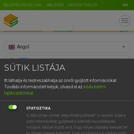
BELÉPÉS EDUID-VAL
BELÉPÉS
REGISZTRÁCIÓ
EN
menu
Angol
search
SÜTIK LISTÁJA
GR
KERESÉS
Itt láthatja és testreszabhatja az önről gyűjtött információkat.
5
6
7
8
9
ö
ü
ó
További információért kérjük, olvasd el az
adatvédelmi
TALÁLATOK
131 ms (39 db)
tájékoztatónkat
.
r
t
z
u
i
o
p
ő
ú
bunk
bunk
g
h
j
k
l
é
á
ű
Ω
Díjmentes angol szótár
STATISZTIKA
Angol−magyar egyetemes nagyszótár
A statisztikai sütiket „teljesítménysütiknek” is nevezik. Ezek a
v
b
n
m
,
.
-
AltGr
sütik információkat gyűjtenek a webhely használatának
módjáról, többek között arról, hogy milyen oldalakat keresett fel
Díjmentes angol szótár
arrow_forward_ios
és milyen linkekre kattintott. Ezek az információk a felhasználó