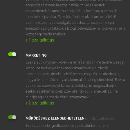
azonosítására nem használhatóak, mivel az adatok
fn
bunk
hálóhely
összesítettek és anonimizáltak. Céljuk kizárólag a weboldal
priccs
funkcióinak javítása. Ezek közé tartoznak a harmadik féltől
származó elemzési szolgáltatásokhoz tartozó sütik; ilyen
ostobaság
elemzési szolgáltatások a látogatóelemzések, a hőtérképek és a
ige
becsap
közösségi médiaanalitika.
átejt
↓
1
szolgáltatás
lefekszik
MARKETING
Ezek a sütik nyomon követik a felhasználó online tevékenységét.
Az online tevékenységek megismerésével a hirdetők
⚲ bunk
keresése szótárainkban
relevánsabb reklámokat jeleníthetnek meg, és korlátozhatják,
hogy a felhasználó hány alkalommal láthat egy hirdetést. Ezek a
sütik más szervezetekkel és hirdetőkkel is megoszthatják
ezeket az információkat. Ezek állandó sütik, amelyek szinte
mindig egy harmadik féltől származnak.
DÍJMENTES ANGOL SZÓTÁR
↓
2
szolgáltatás
bungle
MŰKÖDÉSHEZ ELENGEDHETETLEN
bungler
(mindig szükséges)
Ezek a sütik elengedhetetlenek az oldalunkon történő
bungling