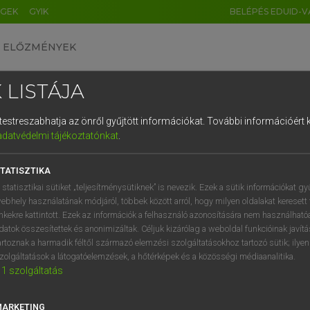
ÉGEK
GYIK
BELÉPÉS EDUID-V
ELŐZMÉNYEK
 LISTÁJA
és testreszabhatja az önről gyűjtött információkat.
További információért k
HU
DE
CN
FR
ES
IT
NL
RU
GR
adatvédelmi tájékoztatónkat
.
 A. PÉTER, VARGA GYÖRGY
1
2
3
4
5
6
7
8
9
yar−angol egyetemes nagyszótár
TATISZTIKA
q
w
e
r
t
z
u
i
 statisztikai sütiket „teljesítménysütiknek” is nevezik. Ezek a sütik információkat gy
ebhely használatának módjáról, többek között arról, hogy milyen oldalakat keresett 
a
s
d
f
g
h
j
k
l
é
inkekre kattintott. Ezek az információk a felhasználó azonosítására nem használható
datok összesítettek és anonimizáltak. Céljuk kizárólag a weboldal funkcióinak javít
í
y
x
c
v
b
n
m
,
.
artoznak a harmadik féltől származó elemzési szolgáltatásokhoz tartozó sütik; ilye
zolgáltatások a látogatóelemzések, a hőtérképek és a közösségi médiaanalitika.
VAN ELŐFIZETÉSED?
NINCS ELŐFIZETÉSED
1
szolgáltatás
előfizetésem a teljes szócikk
Nincs regisztrációm és előfiz
megtekintéséhez.
A szótár 2 órás, díjmente
MARKETING