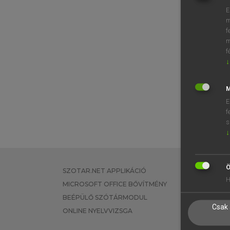
E
m
f
m
f
↓
M
E
f
s
↓
Ö
SZOTAR.NET APPLIKÁCIÓ
EGYÉNI FEL
H
MICROSOFT OFFICE BŐVÍTMÉNY
TANULÓKNA
BEÉPÜLŐ SZÓTÁRMODUL
OKTATÁSI I
Csak 
ONLINE NYELVVIZSGA
VÁLLALATI 