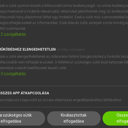
próbaverziójának elindítás
zek a sütik nyomon követik a felhasználó online tevékenységét. Az online tevékeny
BELÉPÉS
regisztrálok és
belépek
.
egismerésével a hirdetők relevánsabb reklámokat jeleníthetnek meg, és korlátozhat
elhasználó hány alkalommal láthat egy hirdetést. Ezek a sütik más szervezetekkel és
egoszthatják ezeket az információkat. Ezek állandó sütik, amelyek szinte mindig 
REGISZTRÁCIÓ
éltől származnak.
2
szolgáltatás
ŰKÖDÉSHEZ ELENGEDHETETLEN
(mindig szükséges)
zek a sütik elengedhetetlenek az oldalunkon történő böngészéshez,a funkciók hasz
elhasználók nem tilthatják le azokat. A feltétlenül szükséges sütik közé tartoznak t
zemélyre szabott beállításokat kezelő sütik.
3
szolgáltatás
SSZES APP ÁTKAPCSOLÁSA
HASZNÁLÓKNAK
SÚGÓ
asználja ezt a kapcsolót az összes alkalmazás engedélyezéséhez/letiltásához.
K
RÓLUNK
NTÉZMÉNYEKNEK
ELÉRHETŐSÉG
a szükséges sütik
Kiválasztottak
Összes
MEGOLDÁSOK
SÜTI BEÁLLÍTÁSOK
elfogadása
elfogadása
elfog