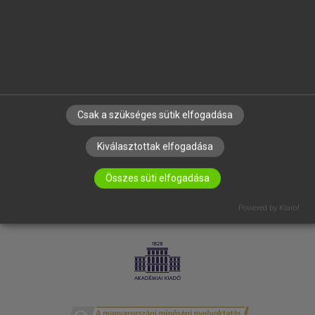
SÚGÓ
RÓLUNK
ELÉRHETŐSÉG
SÜTI BEÁLLÍTÁSOK
IRATKOZZ FEL HÍRLEVELÜNKRE!
Csak a szükséges sütik elfogadása
Kiválasztottak elfogadása
Összes süti elfogadása
Powered by Klaro!
LICENCSZERZŐDÉS
ADATVÉDELEM