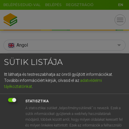
BELÉPÉS EDUID-VAL
BELÉPÉS
REGISZTRÁCIÓ
EN
menu
Angol
search
SÜTIK LISTÁJA
GR
KERESÉS
Itt láthatja és testreszabhatja az önről gyűjtött információkat.
5
6
7
8
9
ö
ü
ó
További információért kérjük, olvasd el az
adatvédelmi
TALÁLATOK
143 ms (125 db)
tájékoztatónkat
.
r
t
z
u
i
o
p
ő
ú
behave
behave
STATISZTIKA
g
h
j
k
l
é
á
ű
Ω
Díjmentes angol szótár
Angol−magyar egyetemes nagyszótár
A statisztikai sütiket „teljesítménysütiknek” is nevezik. Ezek a
v
b
n
m
,
.
-
AltGr
sütik információkat gyűjtenek a webhely használatának
módjáról, többek között arról, hogy milyen oldalakat keresett fel
Díjmentes angol szótár
arrow_forward_ios
és milyen linkekre kattintott. Ezek az információk a felhasználó