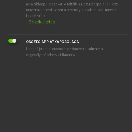
behaviour
nem tilthatják le azokat. A feltétlenül szükséges sütik közé
tartoznak többek között a személyre szabott beállításokat
behavioural
kezelő sütik.
behaviourism
↓
3
szolgáltatás
ÖSSZES APP ÁTKAPCSOLÁSA
Használja ezt a kapcsolót az összes alkalmazás
SZOTAR.NET APPLIKÁCIÓ
engedélyezéséhez/letiltásához.
MICROSOFT OFFICE BŐVÍTMÉNY
BEÉPÜLŐ SZÓTÁRMODUL
ONLINE NYELVVIZSGA
EGYÉNI FELHASZNÁLÓKNAK
TANULÓKNAK
OKTATÁSI INTÉZMÉNYEKNEK
VÁLLALATI MEGOLDÁSOK