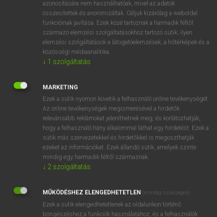
azonosítására nem használhatóak, mivel az adatok
ige
összesítettek és anonimizáltak. Céljuk kizárólag a weboldal
behave
viselkedik
funkcióinak javítása. Ezek közé tartoznak a harmadik féltől
→
ige
(Past)
behaved
származó elemzési szolgáltatásokhoz tartozó sütik; ilyen
elemzési szolgáltatások a látogatóelemzések, a hőtérképek és a
közösségi médiaanalitika.
⚲ behave
keresése szótárainkban
↓
1
szolgáltatás
MARKETING
Ezek a sütik nyomon követik a felhasználó online tevékenységét.
Az online tevékenységek megismerésével a hirdetők
DÍJMENTES ANGOL SZÓTÁR
relevánsabb reklámokat jeleníthetnek meg, és korlátozhatják,
hogy a felhasználó hány alkalommal láthat egy hirdetést. Ezek a
behatol
sütik más szervezetekkel és hirdetőkkel is megoszthatják
behatolás
ezeket az információkat. Ezek állandó sütik, amelyek szinte
mindig egy harmadik féltől származnak.
behatoló
↓
2
szolgáltatás
behavaz
behave
MŰKÖDÉSHEZ ELENGEDHETETLEN
(mindig szükséges)
Ezek a sütik elengedhetetlenek az oldalunkon történő
behaved
böngészéshez,a funkciók használatához, és a felhasználók