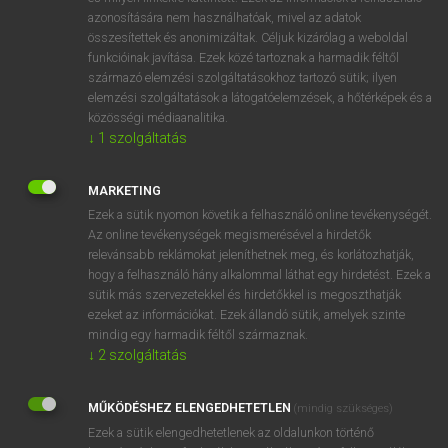
azonosítására nem használhatóak, mivel az adatok
ige
appease
lecsendesít
összesítettek és anonimizáltak. Céljuk kizárólag a weboldal
megbékít
funkcióinak javítása. Ezek közé tartoznak a harmadik féltől
származó elemzési szolgáltatásokhoz tartozó sütik; ilyen
kielégít
elemzési szolgáltatások a látogatóelemzések, a hőtérképek és a
csillapít
közösségi médiaanalitika.
enyhít
↓
1
szolgáltatás
kiengesztel
MARKETING
Ezek a sütik nyomon követik a felhasználó online tevékenységét.
Az online tevékenységek megismerésével a hirdetők
⚲ appease
keresése szótárainkban
relevánsabb reklámokat jeleníthetnek meg, és korlátozhatják,
hogy a felhasználó hány alkalommal láthat egy hirdetést. Ezek a
sütik más szervezetekkel és hirdetőkkel is megoszthatják
ezeket az információkat. Ezek állandó sütik, amelyek szinte
mindig egy harmadik féltől származnak.
DÍJMENTES ANGOL SZÓTÁR
↓
2
szolgáltatás
appealing
MŰKÖDÉSHEZ ELENGEDHETETLEN
appear
(mindig szükséges)
Ezek a sütik elengedhetetlenek az oldalunkon történő
appearance