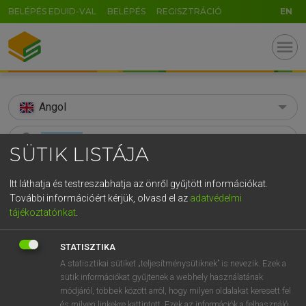
BELÉPÉS EDUID-VAL
BELÉPÉS
REGISZTRÁCIÓ
EN
menu
Angol
search
SÜTIK LISTÁJA
GR
KERESÉS
Itt láthatja és testreszabhatja az önről gyűjtött információkat.
5
6
7
8
9
ö
ü
ó
További információért kérjük, olvasd el az
adatvédelmi
TALÁLATOK
105 ms (54 db)
tájékoztatónkat
.
r
t
z
u
i
o
p
ő
ú
appease
appease
g
h
j
k
l
é
á
ű
Ω
Díjmentes angol szótár
STATISZTIKA
Angol−magyar egyetemes nagyszótár
A statisztikai sütiket „teljesítménysütiknek” is nevezik. Ezek a
v
b
n
m
,
.
-
AltGr
sütik információkat gyűjtenek a webhely használatának
módjáról, többek között arról, hogy milyen oldalakat keresett fel
Díjmentes angol szótár
arrow_forward_ios
és milyen linkekre kattintott. Ezek az információk a felhasználó