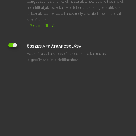
böngészéshez,a funkciók használatához, és a felhasználók
nem tilthatják le azokat. A feltétlenül szükséges sütik közé
appearance money
tartoznak többek között a személyre szabott beállításokat
appease
kezelő sütik.
↓
3
szolgáltatás
appeasement
appellant
ÖSSZES APP ÁTKAPCSOLÁSA
appellate
Használja ezt a kapcsolót az összes alkalmazás
appellation
engedélyezéséhez/letiltásához.
SZOTAR.NET APPLIKÁCIÓ
MICROSOFT OFFICE BŐVÍTMÉNY
BEÉPÜLŐ SZÓTÁRMODUL
ONLINE NYELVVIZSGA
EGYÉNI FELHASZNÁLÓKNAK