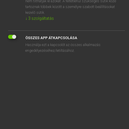
nem tilthatják le azokat. A feltétlenül szükséges sütik közé
tartoznak többek között a személyre szabott beállításokat
kezelő sütik.
↓
3
szolgáltatás
SZOTAR.NET APPLIKÁCIÓ
MICROSOFT OFFICE BŐVÍTMÉNY
ÖSSZES APP ÁTKAPCSOLÁSA
BEÉPÜLŐ SZÓTÁRMODUL
Használja ezt a kapcsolót az összes alkalmazás
ONLINE NYELVVIZSGA
engedélyezéséhez/letiltásához.
EGYÉNI FELHASZNÁLÓKNAK
TANULÓKNAK
OKTATÁSI INTÉZMÉNYEKNEK
VÁLLALATI MEGOLDÁSOK
SÚGÓ
RÓLUNK
ELÉRHETŐSÉG
SÜTI BEÁLLÍTÁSOK