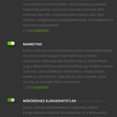
összesítettek és anonimizáltak. Céljuk kizárólag a weboldal
⚲ appellation
keresése szótárainkban
funkcióinak javítása. Ezek közé tartoznak a harmadik féltől
származó elemzési szolgáltatásokhoz tartozó sütik; ilyen
elemzési szolgáltatások a látogatóelemzések, a hőtérképek és a
közösségi médiaanalitika.
↓
1
szolgáltatás
DÍJMENTES ANGOL SZÓTÁR
appease
MARKETING
Ezek a sütik nyomon követik a felhasználó online tevékenységét.
appeasement
Az online tevékenységek megismerésével a hirdetők
appellant
relevánsabb reklámokat jeleníthetnek meg, és korlátozhatják,
hogy a felhasználó hány alkalommal láthat egy hirdetést. Ezek a
appellate
sütik más szervezetekkel és hirdetőkkel is megoszthatják
ezeket az információkat. Ezek állandó sütik, amelyek szinte
appellation
mindig egy harmadik féltől származnak.
appellative
↓
2
szolgáltatás
append
MŰKÖDÉSHEZ ELENGEDHETETLEN
(mindig szükséges)
appendage
Ezek a sütik elengedhetetlenek az oldalunkon történő
appendant
böngészéshez,a funkciók használatához, és a felhasználók