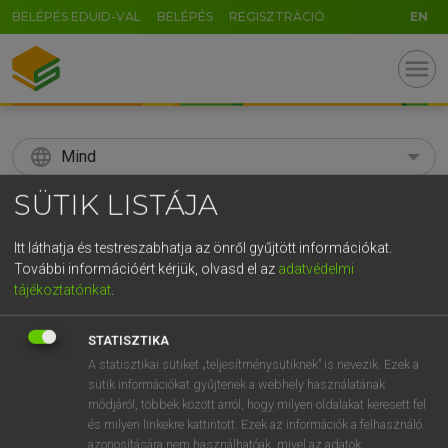
BELÉPÉS EDUID-VAL
BELÉPÉS
REGISZTRÁCIÓ
EN
menu
language
Mind
SÜTIK LISTÁJA
search
GR
Itt láthatja és testreszabhatja az önről gyűjtött információkat.
KERESÉS
További információért kérjük, olvasd el az
adatvédelmi
5
6
7
8
9
ö
ü
ó
tájékoztatónkat
.
r
t
z
u
i
o
p
ő
ú
Díjmentes angol szótár
STATISZTIKA
g
h
j
k
l
é
á
ű
Ω
A statisztikai sütiket „teljesítménysütiknek” is nevezik. Ezek a
fn
appellation
megnevezés
sütik információkat gyűjtenek a webhely használatának
v
b
n
m
,
.
-
AltGr
név
módjáról, többek között arról, hogy milyen oldalakat keresett fel
és milyen linkekre kattintott. Ezek az információk a felhasználó
azonosítására nem használhatóak, mivel az adatok