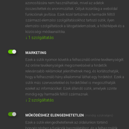
azonosítására nem használhatóak, mivel az adatok
ige
aggrieve
bosszant
összesítettek és anonimizáltak. Céljuk kizárólag a weboldal
funkcióinak javítása. Ezek közé tartoznak a harmadik féltől
bánt
származó elemzési szolgáltatásokhoz tartozó sütik; ilyen
(jogaiban) sért
elemzési szolgáltatások a látogatóelemzések, a hőtérképek és a
közösségi médiaanalitika.
↓
1
szolgáltatás
⚲ aggrieve
keresése szótárainkban
MARKETING
Ezek a sütik nyomon követik a felhasználó online tevékenységét.
Az online tevékenységek megismerésével a hirdetők
relevánsabb reklámokat jeleníthetnek meg, és korlátozhatják,
DÍJMENTES ANGOL SZÓTÁR
hogy a felhasználó hány alkalommal láthat egy hirdetést. Ezek a
sütik más szervezetekkel és hirdetőkkel is megoszthatják
aggression
ezeket az információkat. Ezek állandó sütik, amelyek szinte
mindig egy harmadik féltől származnak.
aggressive
↓
2
szolgáltatás
aggressor
aggrievance
MŰKÖDÉSHEZ ELENGEDHETETLEN
(mindig szükséges)
Ezek a sütik elengedhetetlenek az oldalunkon történő
aggrieve
böngészéshez,a funkciók használatához, és a felhasználók