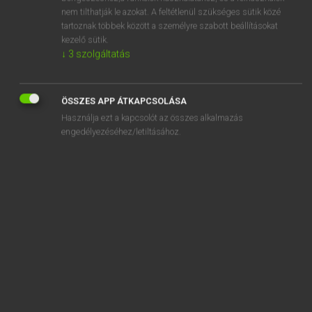
aggrieved
nem tilthatják le azokat. A feltétlenül szükséges sütik közé
tartoznak többek között a személyre szabott beállításokat
aggro
kezelő sütik.
aghast
↓
3
szolgáltatás
agile
ÖSSZES APP ÁTKAPCSOLÁSA
Használja ezt a kapcsolót az összes alkalmazás
engedélyezéséhez/letiltásához.
SZOTAR.NET APPLIKÁCIÓ
MICROSOFT OFFICE BŐVÍTMÉNY
BEÉPÜLŐ SZÓTÁRMODUL
ONLINE NYELVVIZSGA
EGYÉNI FELHASZNÁLÓKNAK
TANULÓKNAK
OKTATÁSI INTÉZMÉNYEKNEK
VÁLLALATI MEGOLDÁSOK