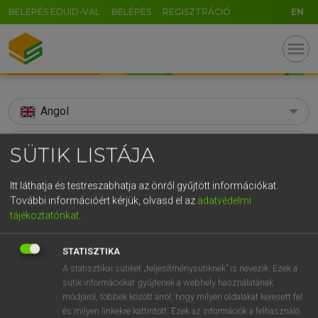
BELÉPÉS EDUID-VAL
BELÉPÉS
REGISZTRÁCIÓ
EN
menu
Angol
search
SÜTIK LISTÁJA
GR
KERESÉS
Itt láthatja és testreszabhatja az önről gyűjtött információkat.
5
6
7
8
9
ö
ü
ó
További információért kérjük, olvasd el az
adatvédelmi
TALÁLATOK
138 ms (11 db)
tájékoztatónkat
.
r
t
z
u
i
o
p
ő
ú
aggrieve
aggrieve
g
h
j
k
l
é
á
ű
Ω
STATISZTIKA
Díjmentes angol szótár
Angol−magyar egyetemes nagyszótár
A statisztikai sütiket „teljesítménysütiknek” is nevezik. Ezek a
v
b
n
m
,
.
-
AltGr
sütik információkat gyűjtenek a webhely használatának
módjáról, többek között arról, hogy milyen oldalakat keresett fel
Díjmentes angol szótár
arrow_forward_ios
és milyen linkekre kattintott. Ezek az információk a felhasználó