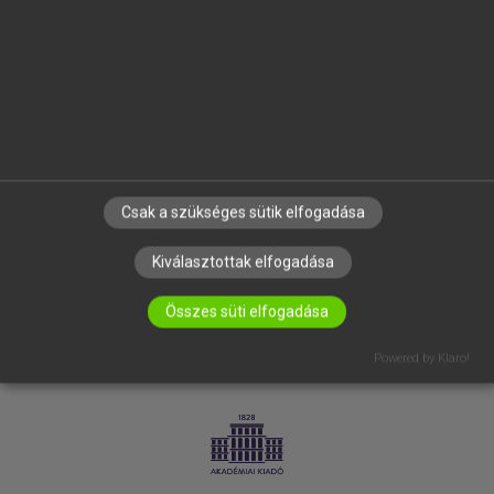
SÚGÓ
RÓLUNK
ELÉRHETŐSÉG
SÜTI BEÁLLÍTÁSOK
IRATKOZZ FEL HÍRLEVELÜNKRE!
Csak a szükséges sütik elfogadása
Kiválasztottak elfogadása
Összes süti elfogadása
Powered by Klaro!
LICENCSZERZŐDÉS
ADATVÉDELEM