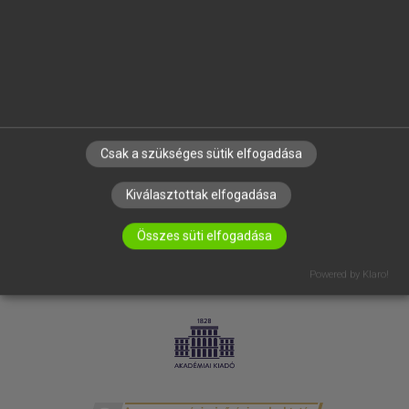
SÚGÓ
RÓLUNK
ELÉRHETŐSÉG
SÜTI BEÁLLÍTÁSOK
IRATKOZZ FEL HÍRLEVELÜNKRE!
Csak a szükséges sütik elfogadása
Kiválasztottak elfogadása
Összes süti elfogadása
Powered by Klaro!
LICENCSZERZŐDÉS
ADATVÉDELEM