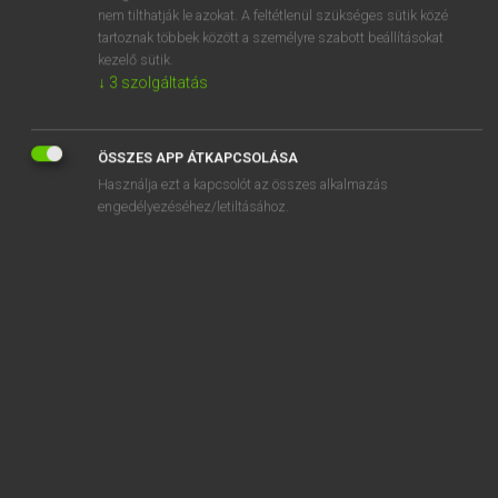
aftermath
nem tilthatják le azokat. A feltétlenül szükséges sütik közé
tartoznak többek között a személyre szabott beállításokat
aftermost
kezelő sütik.
↓
3
szolgáltatás
afternoon
ÖSSZES APP ÁTKAPCSOLÁSA
Használja ezt a kapcsolót az összes alkalmazás
engedélyezéséhez/letiltásához.
SZOTAR.NET APPLIKÁCIÓ
MICROSOFT OFFICE BŐVÍTMÉNY
BEÉPÜLŐ SZÓTÁRMODUL
ONLINE NYELVVIZSGA
EGYÉNI FELHASZNÁLÓKNAK
TANULÓKNAK
OKTATÁSI INTÉZMÉNYEKNEK
VÁLLALATI MEGOLDÁSOK