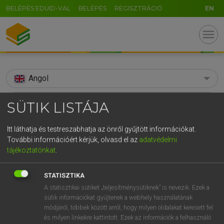
BELÉPÉS EDUID-VAL
BELÉPÉS
REGISZTRÁCIÓ
EN
menu
Angol
search
SÜTIK LISTÁJA
GR
KERESÉS
Itt láthatja és testreszabhatja az önről gyűjtött információkat.
5
6
7
8
9
ö
ü
ó
További információért kérjük, olvasd el az
adatvédelmi
TALÁLATOK
106 ms (7 db)
tájékoztatónkat
.
r
t
z
u
i
o
p
ő
ú
afterlife
afterlife
STATISZTIKA
g
h
j
k
l
é
á
ű
Ω
Díjmentes angol szótár
Angol−magyar egyetemes nagyszótár
A statisztikai sütiket „teljesítménysütiknek” is nevezik. Ezek a
v
b
n
m
,
.
-
AltGr
sütik információkat gyűjtenek a webhely használatának
módjáról, többek között arról, hogy milyen oldalakat keresett fel
Díjmentes angol szótár
arrow_forward_ios
és milyen linkekre kattintott. Ezek az információk a felhasználó