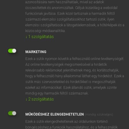
azonosítására nem használhatóak, mivel az adatok
fn
afterlife
túlvilág
összesítettek és anonimizáltak. Céljuk kizárólag a weboldal
funkcióinak javítása. Ezek közé tartoznak a harmadik féltől
utóélet
származó elemzési szolgáltatásokhoz tartozó sütik; ilyen
elemzési szolgáltatások a látogatóelemzések, a hőtérképek és a
közösségi médiaanalitika.
↓
1
szolgáltatás
⚲ afterlife
keresése szótárainkban
MARKETING
Ezek a sütik nyomon követik a felhasználó online tevékenységét.
Az online tevékenységek megismerésével a hirdetők
DÍJMENTES ANGOL SZÓTÁR
relevánsabb reklámokat jeleníthetnek meg, és korlátozhatják,
hogy a felhasználó hány alkalommal láthat egy hirdetést. Ezek a
after-effect
sütik más szervezetekkel és hirdetőkkel is megoszthatják
afterglow
ezeket az információkat. Ezek állandó sütik, amelyek szinte
mindig egy harmadik féltől származnak.
after-hours
↓
2
szolgáltatás
after-image
MŰKÖDÉSHEZ ELENGEDHETETLEN
afterlife
(mindig szükséges)
Ezek a sütik elengedhetetlenek az oldalunkon történő
aftermarket
böngészéshez,a funkciók használatához, és a felhasználók