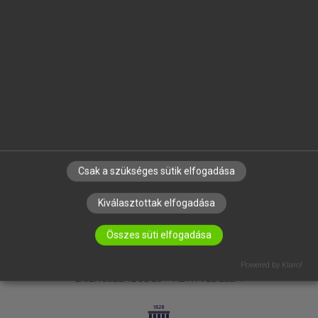
OKTATÁSI INTÉZMÉNYEKNEK
VÁLLALATI MEGOLDÁSOK
SÚGÓ
RÓLUNK
ELÉRHETŐSÉG
SÜTI BEÁLLÍTÁSOK
IRATKOZZ FEL HÍRLEVELÜNKRE!
Csak a szükséges sütik elfogadása
Kiválasztottak elfogadása
Összes süti elfogadása
Powered by Klaro!
LICENCSZERZŐDÉS
ADATVÉDELEM