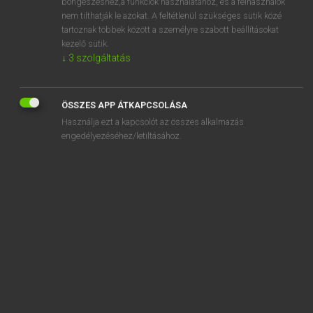
affinitás
böngészéshez,a funkciók használatához, és a felhasználók
nem tilthatják le azokat. A feltétlenül szükséges sütik közé
affinity
tartoznak többek között a személyre szabott beállításokat
kezelő sütik.
affirm
↓
3
szolgáltatás
affirmation
affirmative
ÖSSZES APP ÁTKAPCSOLÁSA
affirmative action
Használja ezt a kapcsolót az összes alkalmazás
engedélyezéséhez/letiltásához.
SZOTAR.NET APPLIKÁCIÓ
MICROSOFT OFFICE BŐVÍTMÉNY
BEÉPÜLŐ SZÓTÁRMODUL
ONLINE NYELVVIZSGA
EGYÉNI FELHASZNÁLÓKNAK
TANULÓKNAK