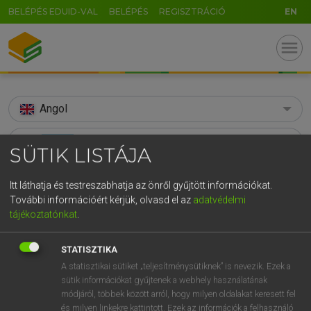
BELÉPÉS EDUID-VAL
BELÉPÉS
REGISZTRÁCIÓ
EN
menu
Angol
search
SÜTIK LISTÁJA
GR
KERESÉS
Itt láthatja és testreszabhatja az önről gyűjtött információkat.
5
6
7
8
9
ö
ü
ó
További információért kérjük, olvasd el az
adatvédelmi
TALÁLATOK
102 ms (22 db)
tájékoztatónkat
.
r
t
z
u
i
o
p
ő
ú
affinity
affinity
g
h
j
k
l
é
á
ű
Ω
STATISZTIKA
Díjmentes angol szótár
Angol−magyar egyetemes nagyszótár
A statisztikai sütiket „teljesítménysütiknek” is nevezik. Ezek a
v
b
n
m
,
.
-
AltGr
sütik információkat gyűjtenek a webhely használatának
módjáról, többek között arról, hogy milyen oldalakat keresett fel
Díjmentes angol szótár
arrow_forward_ios
és milyen linkekre kattintott. Ezek az információk a felhasználó