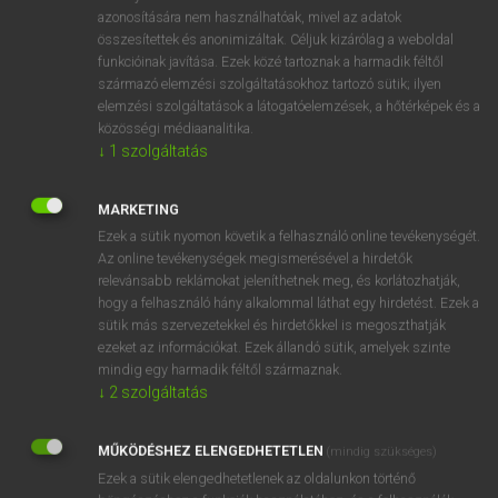
azonosítására nem használhatóak, mivel az adatok
fn
affinity
affinitás
összesítettek és anonimizáltak. Céljuk kizárólag a weboldal
rokonság
funkcióinak javítása. Ezek közé tartoznak a harmadik féltől
származó elemzési szolgáltatásokhoz tartozó sütik; ilyen
sógorság (
to
/
with
/vkvel
between
között)
elemzési szolgáltatások a látogatóelemzések, a hőtérképek és a
vegyrokonság
közösségi médiaanalitika.
összetartozás
↓
1
szolgáltatás
MARKETING
⚲ affinity
keresése szótárainkban
Ezek a sütik nyomon követik a felhasználó online tevékenységét.
Az online tevékenységek megismerésével a hirdetők
relevánsabb reklámokat jeleníthetnek meg, és korlátozhatják,
hogy a felhasználó hány alkalommal láthat egy hirdetést. Ezek a
sütik más szervezetekkel és hirdetőkkel is megoszthatják
DÍJMENTES ANGOL SZÓTÁR
ezeket az információkat. Ezek állandó sütik, amelyek szinte
mindig egy harmadik féltől származnak.
affiliate
↓
2
szolgáltatás
affiliation
MŰKÖDÉSHEZ ELENGEDHETETLEN
(mindig szükséges)
affined
Ezek a sütik elengedhetetlenek az oldalunkon történő