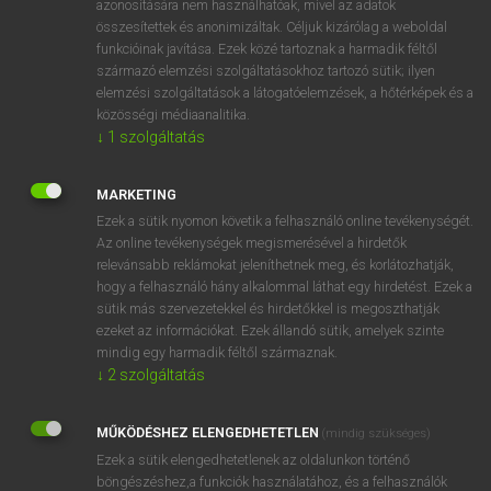
azonosítására nem használhatóak, mivel az adatok
összesítettek és anonimizáltak. Céljuk kizárólag a weboldal
mn
aeronautical
repülés(tan)i
funkcióinak javítása. Ezek közé tartoznak a harmadik féltől
származó elemzési szolgáltatásokhoz tartozó sütik; ilyen
elemzési szolgáltatások a látogatóelemzések, a hőtérképek és a
⚲ aeronautical
keresése szótárainkban
közösségi médiaanalitika.
↓
1
szolgáltatás
MARKETING
Ezek a sütik nyomon követik a felhasználó online tevékenységét.
DÍJMENTES ANGOL SZÓTÁR
Az online tevékenységek megismerésével a hirdetők
relevánsabb reklámokat jeleníthetnek meg, és korlátozhatják,
aerogramme
hogy a felhasználó hány alkalommal láthat egy hirdetést. Ezek a
aerolite
sütik más szervezetekkel és hirdetőkkel is megoszthatják
ezeket az információkat. Ezek állandó sütik, amelyek szinte
aerology
mindig egy harmadik féltől származnak.
aeronaut
↓
2
szolgáltatás
aeronautical
MŰKÖDÉSHEZ ELENGEDHETETLEN
(mindig szükséges)
aeronautics
Ezek a sütik elengedhetetlenek az oldalunkon történő
aeronomy
böngészéshez,a funkciók használatához, és a felhasználók