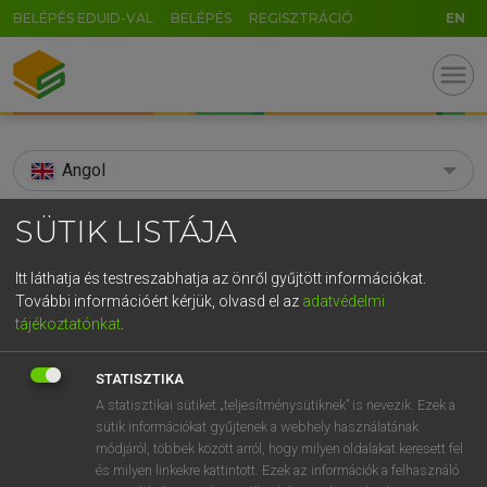
BELÉPÉS EDUID-VAL
BELÉPÉS
REGISZTRÁCIÓ
EN
menu
Angol
search
SÜTIK LISTÁJA
GR
KERESÉS
Itt láthatja és testreszabhatja az önről gyűjtött információkat.
5
6
7
8
9
ö
ü
ó
További információért kérjük, olvasd el az
adatvédelmi
TALÁLATOK
90 ms (31 db)
tájékoztatónkat
.
r
t
z
u
i
o
p
ő
ú
aeronautical
aeronautic
STATISZTIKA
g
h
j
k
l
é
á
ű
Ω
Díjmentes angol szótár
Angol−magyar egyetemes nagyszótár
A statisztikai sütiket „teljesítménysütiknek” is nevezik. Ezek a
sütik információkat gyűjtenek a webhely használatának
v
b
n
m
,
.
-
AltGr
módjáról, többek között arról, hogy milyen oldalakat keresett fel
Díjmentes angol szótár
arrow_forward_ios
és milyen linkekre kattintott. Ezek az információk a felhasználó