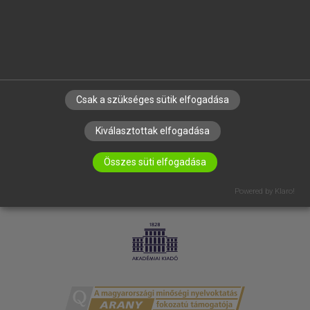
RÓLUNK
ELÉRHETŐSÉG
SÜTI BEÁLLÍTÁSOK
IRATKOZZ FEL HÍRLEVELÜNKRE!
Csak a szükséges sütik elfogadása
Kiválasztottak elfogadása
Összes süti elfogadása
Powered by Klaro!
LICENCSZERZŐDÉS
ADATVÉDELEM