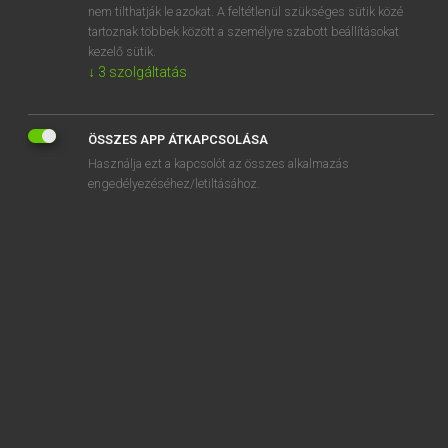
nem tilthatják le azokat. A feltétlenül szükséges sütik közé
aeroplane
tartoznak többek között a személyre szabott beállításokat
aerosol
kezelő sütik.
↓
3
szolgáltatás
ÖSSZES APP ÁTKAPCSOLÁSA
SZOTAR.NET APPLIKÁCIÓ
Használja ezt a kapcsolót az összes alkalmazás
engedélyezéséhez/letiltásához.
MICROSOFT OFFICE BŐVÍTMÉNY
BEÉPÜLŐ SZÓTÁRMODUL
ONLINE NYELVVIZSGA
EGYÉNI FELHASZNÁLÓKNAK
TANULÓKNAK
OKTATÁSI INTÉZMÉNYEKNEK
VÁLLALATI MEGOLDÁSOK
SÚGÓ