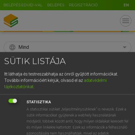
BELÉPÉS EDUID-VAL
BELÉPÉS
REGISZTRÁCIÓ
EN
menu
language
Mind
SÜTIK LISTÁJA
search
GR
Itt láthatja és testreszabhatja az önről gyűjtött információkat.
KERESÉS
További információért kérjük, olvasd el az
adatvédelmi
5
6
7
8
9
ö
ü
ó
tájékoztatónkat
.
r
t
z
u
i
o
p
ő
ú
Díjmentes angol szótár
STATISZTIKA
g
h
j
k
l
é
á
ű
Ω
A statisztikai sütiket „teljesítménysütiknek” is nevezik. Ezek a
fn
aerogramme
aerogram
sütik információkat gyűjtenek a webhely használatának
v
b
n
m
,
.
-
AltGr
módjáról, többek között arról, hogy milyen oldalakat keresett fel
és milyen linkekre kattintott. Ezek az információk a felhasználó
azonosítására nem használhatóak, mivel az adatok