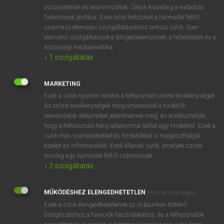
⚲ aerogramme
keresése szótárainkban
összesítettek és anonimizáltak. Céljuk kizárólag a weboldal
funkcióinak javítása. Ezek közé tartoznak a harmadik féltől
származó elemzési szolgáltatásokhoz tartozó sütik; ilyen
elemzési szolgáltatások a látogatóelemzések, a hőtérképek és a
közösségi médiaanalitika.
DÍJMENTES ANGOL SZÓTÁR
↓
1
szolgáltatás
aerodynamic
MARKETING
aerodynamics
Ezek a sütik nyomon követik a felhasználó online tevékenységét.
aerofoil
Az online tevékenységek megismerésével a hirdetők
relevánsabb reklámokat jeleníthetnek meg, és korlátozhatják,
aerogram
hogy a felhasználó hány alkalommal láthat egy hirdetést. Ezek a
aerogramme
sütik más szervezetekkel és hirdetőkkel is megoszthatják
ezeket az információkat. Ezek állandó sütik, amelyek szinte
aerolite
mindig egy harmadik féltől származnak.
aerology
↓
2
szolgáltatás
aeronaut
MŰKÖDÉSHEZ ELENGEDHETETLEN
(mindig szükséges)
aeronautical
Ezek a sütik elengedhetetlenek az oldalunkon történő
böngészéshez,a funkciók használatához, és a felhasználók