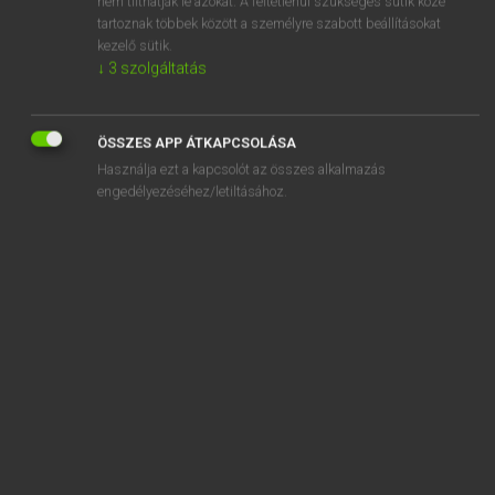
nem tilthatják le azokat. A feltétlenül szükséges sütik közé
tartoznak többek között a személyre szabott beállításokat
kezelő sütik.
SZOTAR.NET APPLIKÁCIÓ
↓
3
szolgáltatás
MICROSOFT OFFICE BŐVÍTMÉNY
BEÉPÜLŐ SZÓTÁRMODUL
ÖSSZES APP ÁTKAPCSOLÁSA
ONLINE NYELVVIZSGA
Használja ezt a kapcsolót az összes alkalmazás
engedélyezéséhez/letiltásához.
EGYÉNI FELHASZNÁLÓKNAK
TANULÓKNAK
OKTATÁSI INTÉZMÉNYEKNEK
VÁLLALATI MEGOLDÁSOK
SÚGÓ
RÓLUNK
ELÉRHETŐSÉG
SÜTI BEÁLLÍTÁSOK